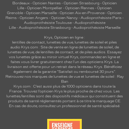
Bordeaux
-
Opticien Nantes
-
Opticien Strasbourg
-
Opticien
Lille
-
Opticien Montpellier
-
Opticien Rennes
-
Opticien
Grenoble
-
Opticien Marseille
-
Opticien Aix-en-Provence
-
Opticien
Reims
-
Opticien Angers
-
Opticien Nancy
-
Audioprothésiste Paris
-
Audioprothésiste Toulouse
-
Audioprothésiste
Lille
-
Audioprothésiste Strasbourg
-
Audioprothésiste Marseille
Krys, Opticien en ligne :
lentilles de contact
,
lunettes de vue
,
lunettes de soleil
et
piles
audio
Krys.com : Site de vente en ligne de lunettes de soleil, de
lunettes de vue, de
lentilles de contact
, et de piles audios. Essayez
vos lunettes grâce au miroir virtuel Krys, commandez en ligne et
faites vous livrer gratuitement chez l'un des opticiens Krys. La
livraison est offerte pour un retrait dans le réseau Krys. Bénéficiez
également de la garantie "Satisfait ou remboursé 30 jours".
Retrouvez nos marques de lunettes de vue et
lunettes de soleil : Ray
Ban
Krys.com : C’est aussi plus de 1000 opticiens dans toute la
France.
Trouvez l’opticien Krys le plus proche de chez vous
. Les
lunettes/lentilles sont des dispositifs médicaux qui constituent des
produits de santé réglementés portant à ce titre le marquage CE.
En cas de doute, consultez un professionnel de santé spécialisé.