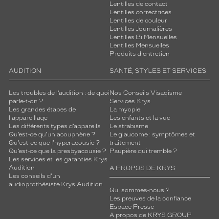
Lentilles de contact
Lentilles correctrices
Lentilles de couleur
Lentilles Journalières
Lentilles Bi Mensuelles
Lentilles Mensuelles
Produits d'entretien
AUDITION
SANTÉ, STYLES ET SERVICES
Les troubles de l’audition : de quoi
Nos Conseils Visagisme
parle-t-on ?
Services Krys
Les grandes étapes de
La myopie
l'appareillage
Les enfants et la vue
Les différents types d’appareils
Le strabisme
Qu’est-ce qu'un acouphène ?
Le glaucome : symptômes et
Qu'est-ce que l'hyperacousie ?
traitement
Qu’est-ce que la presbyacousie ?
Paupière qui tremble ?
Les services et les garanties Krys
Audition
A PROPOS DE KRYS
Les conseils d'un
audioprothésiste Krys Audition
Qui sommes-nous ?
Les preuves de la confiance
Espace Presse
A propos de KRYS GROUP