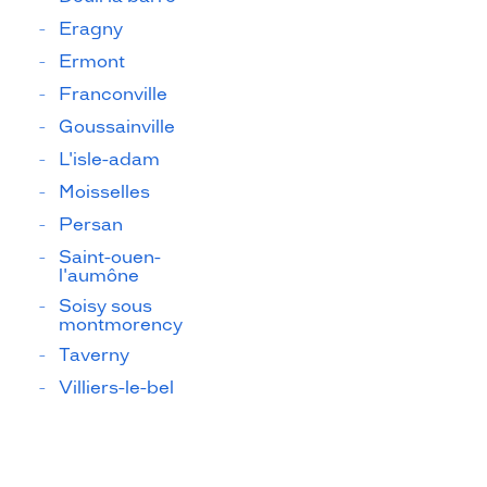
Eragny
Ermont
Franconville
Goussainville
L'isle-adam
Moisselles
Persan
Saint-ouen-
l'aumône
Soisy sous
montmorency
Taverny
Villiers-le-bel