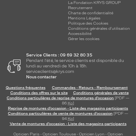
La Fondation KRYS GROUP
Recrutement
Charte de confidentialité
Mentions Légales
Politique des Cookies
Conditions générales d'utilisation
Accessibilité
Gérer les cookies
Service Clients : 09 69 32 80 35
Pendant l'été, le service clients est disponible du
lundi au vendredi de 10h à 18h.
serviceclients@krys.com
Nous contacter
Questions fréquentes
Commandes - Retours - Remboursement
Conditions des offres sur le site
Conditions générales de vente
Conditions particulières de reprise de montures d’occasion
[PDF —
86
Ko
]
Reprise de montures d’occasion - Liste des magasins participants
Conditions particulières de vente de montures d’occasion
[PDF —
94
Ko
]
Vente de montures d’occasion - Liste des magasins participants
Opticien Paris
-
Opticien Toulouse
-
Opticien Lyon
-
Opticien