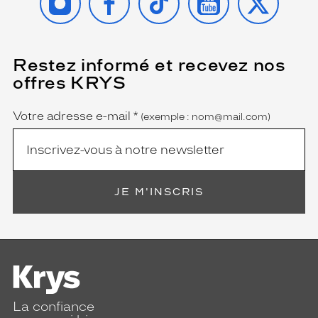
Restez informé et recevez nos
(Ce
champ
offres KRYS
est
Name
obligatoire)
Votre adresse e-mail
*
(exemple : nom@mail.com)
JE M'INSCRIS
La confiance