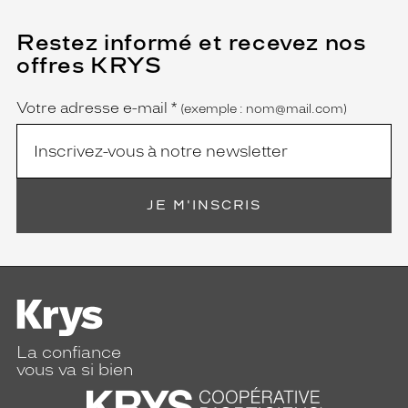
Restez informé et recevez nos
(Ce
champ
offres KRYS
est
Name
obligatoire)
Votre adresse e-mail
*
(exemple : nom@mail.com)
JE M'INSCRIS
La confiance
vous va si bien