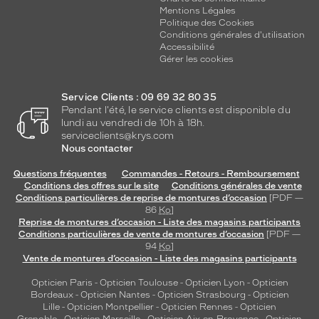
Mentions Légales
Politique des Cookies
Conditions générales d'utilisation
Accessibilité
Gérer les cookies
Service Clients : 09 69 32 80 35
Pendant l'été, le service clients est disponible du
lundi au vendredi de 10h à 18h.
serviceclients@krys.com
Nous contacter
Questions fréquentes
Commandes - Retours - Remboursement
Conditions des offres sur le site
Conditions générales de vente
Conditions particulières de reprise de montures d’occasion
[PDF —
86
Ko
]
Reprise de montures d’occasion - Liste des magasins participants
Conditions particulières de vente de montures d’occasion
[PDF —
94
Ko
]
Vente de montures d’occasion - Liste des magasins participants
Opticien Paris
-
Opticien Toulouse
-
Opticien Lyon
-
Opticien
Bordeaux
-
Opticien Nantes
-
Opticien Strasbourg
-
Opticien
Lille
-
Opticien Montpellier
-
Opticien Rennes
-
Opticien