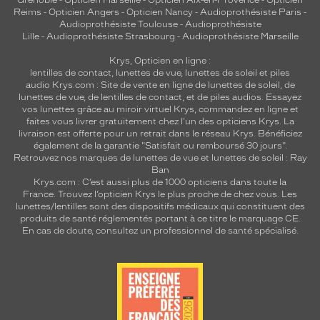
Grenoble
-
Opticien Marseille
-
Opticien Aix-en-Provence
-
Opticien
Reims
-
Opticien Angers
-
Opticien Nancy
-
Audioprothésiste Paris
-
Audioprothésiste Toulouse
-
Audioprothésiste
Lille
-
Audioprothésiste Strasbourg
-
Audioprothésiste Marseille
Krys, Opticien en ligne :
lentilles de contact
,
lunettes de vue
,
lunettes de soleil
et
piles
audio
Krys.com : Site de vente en ligne de lunettes de soleil, de
lunettes de vue, de
lentilles de contact
, et de piles audios. Essayez
vos lunettes grâce au miroir virtuel Krys, commandez en ligne et
faites vous livrer gratuitement chez l'un des opticiens Krys. La
livraison est offerte pour un retrait dans le réseau Krys. Bénéficiez
également de la garantie "Satisfait ou remboursé 30 jours".
Retrouvez nos marques de lunettes de vue et
lunettes de soleil : Ray
Ban
Krys.com : C’est aussi plus de 1000 opticiens dans toute la
France.
Trouvez l’opticien Krys le plus proche de chez vous
. Les
lunettes/lentilles sont des dispositifs médicaux qui constituent des
produits de santé réglementés portant à ce titre le marquage CE.
En cas de doute, consultez un professionnel de santé spécialisé.