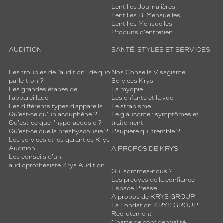
Lentilles Journalières
Lentilles Bi Mensuelles
Lentilles Mensuelles
Produits d'entretien
AUDITION
SANTÉ, STYLES ET SERVICES
Les troubles de l’audition : de quoi
Nos Conseils Visagisme
parle-t-on ?
Services Krys
Les grandes étapes de
La myopie
l'appareillage
Les enfants et la vue
Les différents types d’appareils
Le strabisme
Qu’est-ce qu'un acouphène ?
Le glaucome : symptômes et
Qu'est-ce que l'hyperacousie ?
traitement
Qu’est-ce que la presbyacousie ?
Paupière qui tremble ?
Les services et les garanties Krys
Audition
A PROPOS DE KRYS
Les conseils d'un
audioprothésiste Krys Audition
Qui sommes-nous ?
Les preuves de la confiance
Espace Presse
A propos de KRYS GROUP
La Fondation KRYS GROUP
Recrutement
Charte de confidentialité