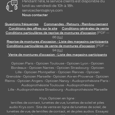
Pendant l'été, le service clients est disponible du
lundi au vendredi de 10h à 18h.
serviceclients@krys.com
Nous contacter
Questions fréquentes
Commandes - Retours - Remboursement
Conditions des offres sur le site
Conditions générales de vente
Conditions particulières de reprise de montures d’occasion
[PDF —
86
Ko
]
Reprise de montures d’occasion - Liste des magasins participants
Conditions particulières de vente de montures d’occasion
[PDF —
94
Ko
]
Vente de montures d’occasion - Liste des magasins participants
Opticien Paris
-
Opticien Toulouse
-
Opticien Lyon
-
Opticien
Bordeaux
-
Opticien Nantes
-
Opticien Strasbourg
-
Opticien
Lille
-
Opticien Montpellier
-
Opticien Rennes
-
Opticien
Grenoble
-
Opticien Marseille
-
Opticien Aix-en-Provence
-
Opticien
Reims
-
Opticien Angers
-
Opticien Nancy
-
Audioprothésiste Paris
-
Audioprothésiste Toulouse
-
Audioprothésiste
Lille
-
Audioprothésiste Strasbourg
-
Audioprothésiste Marseille
Krys, Opticien en ligne :
lentilles de contact
,
lunettes de vue
,
lunettes de soleil
et
piles
audio
Krys.com : Site de vente en ligne de lunettes de soleil, de
lunettes de vue, de
lentilles de contact
, et de piles audios. Essayez