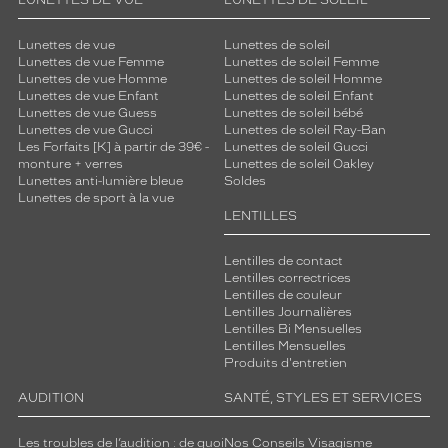
LUNETTES DE VUE
LUNETTES DE SOLEIL
Lunettes de vue
Lunettes de soleil
Lunettes de vue Femme
Lunettes de soleil Femme
Lunettes de vue Homme
Lunettes de soleil Homme
Lunettes de vue Enfant
Lunettes de soleil Enfant
Lunettes de vue Guess
Lunettes de soleil bébé
Lunettes de vue Gucci
Lunettes de soleil Ray-Ban
Les Forfaits [K] à partir de 39€ -
Lunettes de soleil Gucci
monture + verres
Lunettes de soleil Oakley
Lunettes anti-lumière bleue
Soldes
Lunettes de sport à la vue
LENTILLES
Lentilles de contact
Lentilles correctrices
Lentilles de couleur
Lentilles Journalières
Lentilles Bi Mensuelles
Lentilles Mensuelles
Produits d'entretien
AUDITION
SANTÉ, STYLES ET SERVICES
Les troubles de l’audition : de quoi
Nos Conseils Visagisme