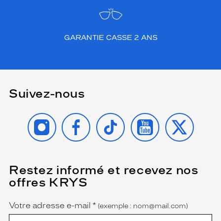
GARANTIE CASSE 2 ANS
Suivez-nous
INSTAGRAM
FACEBOOK
TIKTOK
YOUTUBE
X
Restez informé et recevez nos
(Ce
champ
offres KRYS
est
Name
obligatoire)
Votre adresse e-mail
*
(exemple : nom@mail.com)