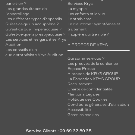
parle-t-on ?
Services Krys
Les grandes étapes de
La myopie
l'appareillage
Les enfants et la vue
Les différents types d’appareils
Le strabisme
Qu’est-ce qu'un acouphène ?
Le glaucome : symptômes et
Qu'est-ce que l'hyperacousie ?
traitement
Qu’est-ce que la presbyacousie ?
Paupière qui tremble ?
Les services et les garanties Krys
Audition
A PROPOS DE KRYS
Les conseils d'un
audioprothésiste Krys Audition
Qui sommes-nous ?
Les preuves de la confiance
Espace Presse
A propos de KRYS GROUP
La Fondation KRYS GROUP
Recrutement
Charte de confidentialité
Mentions Légales
Politique des Cookies
Conditions générales d'utilisation
Accessibilité
Gérer les cookies
Service Clients : 09 69 32 80 35