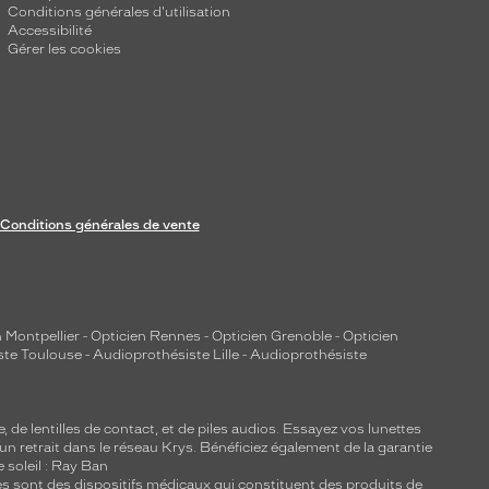
Conditions générales d'utilisation
Accessibilité
Gérer les cookies
Conditions générales de vente
 Montpellier
-
Opticien Rennes
-
Opticien Grenoble
-
Opticien
ste Toulouse
-
Audioprothésiste Lille
-
Audioprothésiste
e, de
lentilles de contact
, et de piles audios. Essayez vos lunettes
 un retrait dans le réseau Krys. Bénéficiez également de la garantie
e soleil : Ray Ban
lles sont des dispositifs médicaux qui constituent des produits de