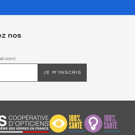
ez nos
il.com)
JE M'INSCRIS