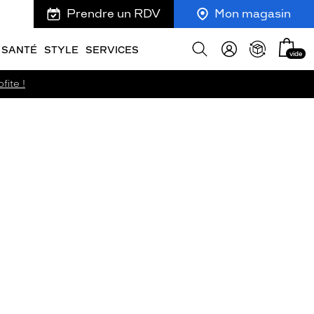
Prendre un RDV
Mon magasin
Mon
Afficher
SANTÉ
STYLE
SERVICES
vide
panie
la
recherche
fite !