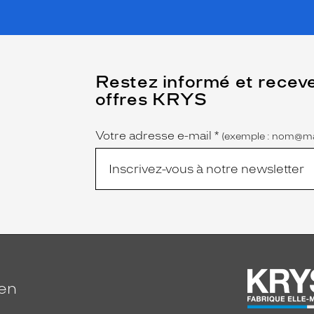
(Ce
Restez informé et recev
champ
offres KRYS
est
Name
obligatoire)
Votre adresse e-mail
*
(exemple : nom@ma
ien