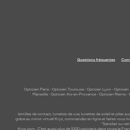
Questions fréquentes
Comm
Opticien Paris
-
Opticien Toulouse
-
Opticien Lyon
-
Opticien
Marseille
-
Opticien Aix-en-Provence
-
Opticien Reims
-
lentilles de contact
,
lunettes de vue
,
lunettes de soleil
et
piles au
grâce au miroir virtuel Krys, commandez en ligne et faites vous liv
"Satisfait ou r
Krys.com : C’est aussi plus de 1000 opticiens dans toute la Fra