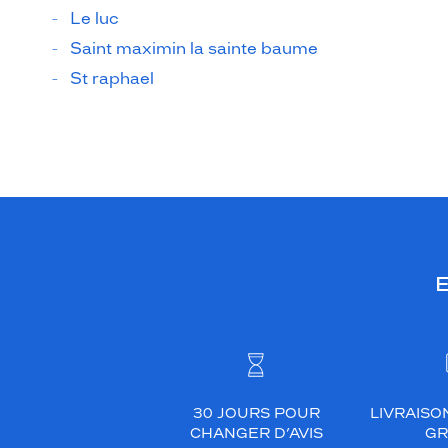
Le luc
Saint maximin la sainte baume
St raphael
E
30 JOURS POUR
LIVRAISO
CHANGER D’AVIS
GR