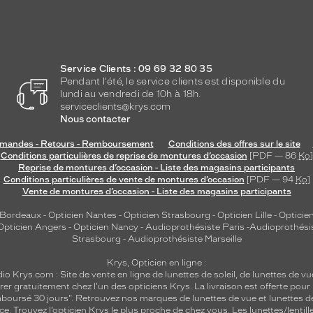
Service Clients : 09 69 32 80 35
Pendant l'été, le service clients est disponible du
lundi au vendredi de 10h à 18h.
serviceclients@krys.com
Nous contacter
andes - Retours - Remboursement
Conditions des offres sur le site
Conditions particulières de reprise de montures d’occasion
[PDF — 86
Ko
]
Reprise de montures d’occasion - Liste des magasins participants
Conditions particulières de vente de montures d’occasion
[PDF — 94
Ko
]
Vente de montures d’occasion - Liste des magasins participants
 Bordeaux
-
Opticien Nantes
-
Opticien Strasbourg
-
Opticien Lille
-
Opticien
Opticien Angers
-
Opticien Nancy
-
Audioprothésiste Paris
-
Audioprothési
Strasbourg
-
Audioprothésiste Marseille
Krys, Opticien en ligne :
dio
Krys.com : Site de vente en ligne de lunettes de soleil, de lunettes de vu
rer gratuitement chez l'un des opticiens Krys. La livraison est offerte pour
emboursé 30 jours". Retrouvez nos marques de lunettes de vue et
lunettes d
nce.
Trouvez l’opticien Krys le plus proche de chez vous
. Les lunettes/lenti