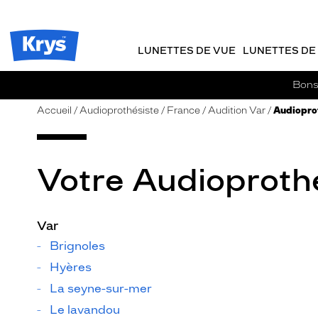
m
J
ER AU
TENU
y
e
CIPAL
Opticien
K
r
Krys
r
e
LUNETTES DE VUE
LUNETTES DE 
-
y
-
s
c
La
Bons 
o
confiance
m
vous
Accueil
Audioprothésiste
France
Audition Var
Audioprot
m
va
a
si
n
bien
d
Votre Audioprothé
e
Var
Brignoles
Hyères
La seyne-sur-mer
Le lavandou