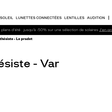
SOLEIL
LUNETTES CONNECTÉES
LENTILLES
AUDITION
plans d'été : jusqu’à -50% sur une sélection de solaires
J'en pro
hésiste - Le pradet
siste - Var