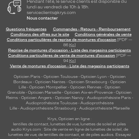
Pendant l'été, le service clients est disponible du
lundi au vendredi de 10h à 18h.
serviceclients@krys.com
Nous contacter
Questions fréquentes
Commandes - Retours - Remboursement
Conditions des offres sur le site
Conditions générales de vente
Conditions particulières de reprise de montures d’occasion
[PDF —
86
Ko
]
Reprise de montures d’occasion - Liste des magasins participants
Conditions particulières de vente de montures d’occasion
[PDF —
94
Ko
]
Vente de montures d’occasion - Liste des magasins participants
Opticien Paris
-
Opticien Toulouse
-
Opticien Lyon
-
Opticien
Bordeaux
-
Opticien Nantes
-
Opticien Strasbourg
-
Opticien
Lille
-
Opticien Montpellier
-
Opticien Rennes
-
Opticien
Grenoble
-
Opticien Marseille
-
Opticien Aix-en-Provence
-
Opticien
Reims
-
Opticien Angers
-
Opticien Nancy
-
Audioprothésiste Paris
-
Audioprothésiste Toulouse
-
Audioprothésiste
Lille
-
Audioprothésiste Strasbourg
-
Audioprothésiste Marseille
Krys, Opticien en ligne :
lentilles de contact
,
lunettes de vue
,
lunettes de soleil
et
piles
audio
Krys.com : Site de vente en ligne de lunettes de soleil, de
lunettes de vue, de
lentilles de contact
, et de piles audios. Essayez