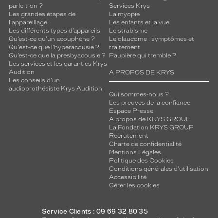
parle-t-on ?
Services Krys
Les grandes étapes de
La myopie
l'appareillage
Les enfants et la vue
Les différents types d’appareils
Le strabisme
Qu’est-ce qu'un acouphène ?
Le glaucome : symptômes et
Qu'est-ce que l'hyperacousie ?
traitement
Qu’est-ce que la presbyacousie ?
Paupière qui tremble ?
Les services et les garanties Krys
Audition
A PROPOS DE KRYS
Les conseils d'un
audioprothésiste Krys Audition
Qui sommes-nous ?
Les preuves de la confiance
Espace Presse
A propos de KRYS GROUP
La Fondation KRYS GROUP
Recrutement
Charte de confidentialité
Mentions Légales
Politique des Cookies
Conditions générales d'utilisation
Accessibilité
Gérer les cookies
Service Clients : 09 69 32 80 35