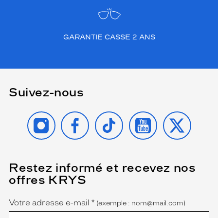
GARANTIE CASSE 2 ANS
Suivez-nous
INSTAGRAM
FACEBOOK
TIKTOK
YOUTUBE
X
Restez informé et recevez nos
(Ce
champ
offres KRYS
est
Name
obligatoire)
Votre adresse e-mail
*
(exemple : nom@mail.com)