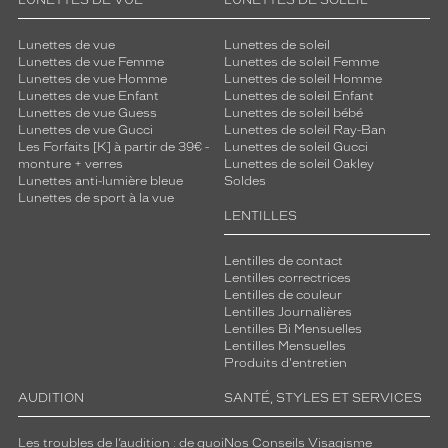
LUNETTES DE VUE
LUNETTES DE SOLEIL
Lunettes de vue
Lunettes de soleil
Lunettes de vue Femme
Lunettes de soleil Femme
Lunettes de vue Homme
Lunettes de soleil Homme
Lunettes de vue Enfant
Lunettes de soleil Enfant
Lunettes de vue Guess
Lunettes de soleil bébé
Lunettes de vue Gucci
Lunettes de soleil Ray-Ban
Les Forfaits [K] à partir de 39€ -
Lunettes de soleil Gucci
monture + verres
Lunettes de soleil Oakley
Lunettes anti-lumière bleue
Soldes
Lunettes de sport à la vue
LENTILLES
Lentilles de contact
Lentilles correctrices
Lentilles de couleur
Lentilles Journalières
Lentilles Bi Mensuelles
Lentilles Mensuelles
Produits d'entretien
AUDITION
SANTÉ, STYLES ET SERVICES
Les troubles de l’audition : de quoi
Nos Conseils Visagisme