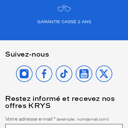
GARANTIE CASSE 2 ANS
Suivez-nous
INSTAGRAM
FACEBOOK
TIKTOK
YOUTUBE
X
Restez informé et recevez nos
(Ce
champ
offres KRYS
est
Name
obligatoire)
Votre adresse e-mail
*
(exemple : nom@mail.com)