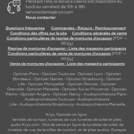
Pendant l'été, le service clients est disponible du
lundi au vendredi de 10h à 18h.
serviceclients@krys.com
Nous contacter
Questions fréquentes
Commandes - Retours - Remboursement
Conditions des offres sur le site
Conditions générales de vente
Conditions particulières de reprise de montures d’occasion
[PDF —
86
Ko
]
Reprise de montures d’occasion - Liste des magasins participants
Conditions particulières de vente de montures d’occasion
[PDF —
94
Ko
]
Vente de montures d’occasion - Liste des magasins participants
Opticien Paris
-
Opticien Toulouse
-
Opticien Lyon
-
Opticien
Bordeaux
-
Opticien Nantes
-
Opticien Strasbourg
-
Opticien
Lille
-
Opticien Montpellier
-
Opticien Rennes
-
Opticien
Grenoble
-
Opticien Marseille
-
Opticien Aix-en-Provence
-
Opticien
Reims
-
Opticien Angers
-
Opticien Nancy
-
Audioprothésiste Paris
-
Audioprothésiste Toulouse
-
Audioprothésiste
Lille
-
Audioprothésiste Strasbourg
-
Audioprothésiste Marseille
Krys, Opticien en ligne :
lentilles de contact
,
lunettes de vue
,
lunettes de soleil
et
piles
audio
Krys.com : Site de vente en ligne de lunettes de soleil, de
lunettes de vue, de
lentilles de contact
, et de piles audios. Essayez