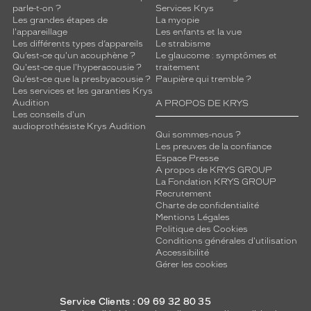
parle-t-on ?
Services Krys
Les grandes étapes de
La myopie
l'appareillage
Les enfants et la vue
Les différents types d’appareils
Le strabisme
Qu’est-ce qu'un acouphène ?
Le glaucome : symptômes et
Qu'est-ce que l'hyperacousie ?
traitement
Qu’est-ce que la presbyacousie ?
Paupière qui tremble ?
Les services et les garanties Krys
Audition
A PROPOS DE KRYS
Les conseils d'un
audioprothésiste Krys Audition
Qui sommes-nous ?
Les preuves de la confiance
Espace Presse
A propos de KRYS GROUP
La Fondation KRYS GROUP
Recrutement
Charte de confidentialité
Mentions Légales
Politique des Cookies
Conditions générales d'utilisation
Accessibilité
Gérer les cookies
Service Clients : 09 69 32 80 35