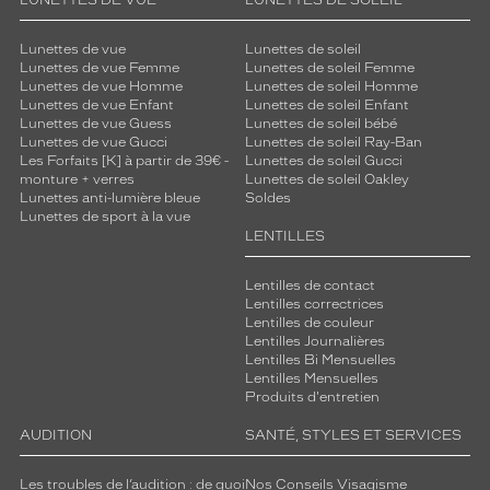
LUNETTES DE VUE
LUNETTES DE SOLEIL
Lunettes de vue
Lunettes de soleil
Lunettes de vue Femme
Lunettes de soleil Femme
Lunettes de vue Homme
Lunettes de soleil Homme
Lunettes de vue Enfant
Lunettes de soleil Enfant
Lunettes de vue Guess
Lunettes de soleil bébé
Lunettes de vue Gucci
Lunettes de soleil Ray-Ban
Les Forfaits [K] à partir de 39€ -
Lunettes de soleil Gucci
monture + verres
Lunettes de soleil Oakley
Lunettes anti-lumière bleue
Soldes
Lunettes de sport à la vue
LENTILLES
Lentilles de contact
Lentilles correctrices
Lentilles de couleur
Lentilles Journalières
Lentilles Bi Mensuelles
Lentilles Mensuelles
Produits d'entretien
AUDITION
SANTÉ, STYLES ET SERVICES
Les troubles de l’audition : de quoi
Nos Conseils Visagisme