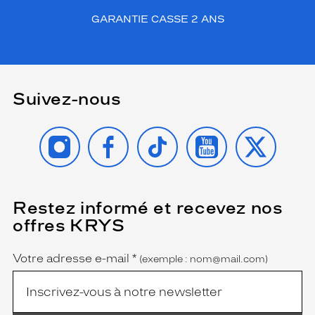
GARANTIE CASSE 2 ANS
Suivez-nous
INSTAGRAM
FACEBOOK
TIKTOK
YOUTUBE
X
Restez informé et recevez nos
(Ce
champ
offres KRYS
est
Name
obligatoire)
Votre adresse e-mail
*
(exemple : nom@mail.com)