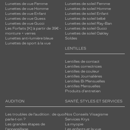
Lunettes de vue Femme
Lunettes de soleil Femme
Lunettes de vue Homme
Lunettes de soleil Homme
Lunettes de vue Enfant
Lunettes de soleil Enfant
Lunettes de vue Guess
Lunettes de soleil bébé
Lunettes de vue Gucci
Lunettes de soleil Ray-Ban
Les Forfaits [K] à partir de 39€ -
Lunettes de soleil Gucci
monture + verres
Lunettes de soleil Oakley
Lunettes anti-lumière bleue
Soldes
Lunettes de sport à la vue
LENTILLES
Lentilles de contact
Lentilles correctrices
Lentilles de couleur
Lentilles Journalières
Lentilles Bi Mensuelles
Lentilles Mensuelles
Produits d'entretien
AUDITION
SANTÉ, STYLES ET SERVICES
Les troubles de l’audition : de quoi
Nos Conseils Visagisme
parle-t-on ?
Services Krys
Les grandes étapes de
La myopie
l'appareillage
Les enfants et la vue