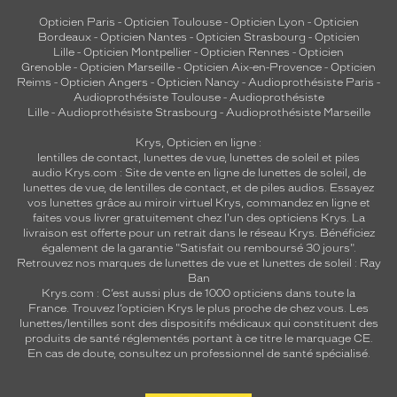
Opticien Paris
-
Opticien Toulouse
-
Opticien Lyon
-
Opticien
Bordeaux
-
Opticien Nantes
-
Opticien Strasbourg
-
Opticien
Lille
-
Opticien Montpellier
-
Opticien Rennes
-
Opticien
Grenoble
-
Opticien Marseille
-
Opticien Aix-en-Provence
-
Opticien
Reims
-
Opticien Angers
-
Opticien Nancy
-
Audioprothésiste Paris
-
Audioprothésiste Toulouse
-
Audioprothésiste
Lille
-
Audioprothésiste Strasbourg
-
Audioprothésiste Marseille
Krys, Opticien en ligne :
lentilles de contact
,
lunettes de vue
,
lunettes de soleil
et
piles
audio
Krys.com : Site de vente en ligne de lunettes de soleil, de
lunettes de vue, de
lentilles de contact
, et de piles audios. Essayez
vos lunettes grâce au miroir virtuel Krys, commandez en ligne et
faites vous livrer gratuitement chez l'un des opticiens Krys. La
livraison est offerte pour un retrait dans le réseau Krys. Bénéficiez
également de la garantie "Satisfait ou remboursé 30 jours".
Retrouvez nos marques de lunettes de vue et
lunettes de soleil : Ray
Ban
Krys.com : C’est aussi plus de 1000 opticiens dans toute la
France.
Trouvez l’opticien Krys le plus proche de chez vous
. Les
lunettes/lentilles sont des dispositifs médicaux qui constituent des
produits de santé réglementés portant à ce titre le marquage CE.
En cas de doute, consultez un professionnel de santé spécialisé.