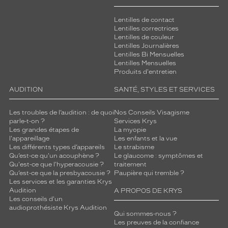
Lentilles de contact
Lentilles correctrices
Lentilles de couleur
Lentilles Journalières
Lentilles Bi Mensuelles
Lentilles Mensuelles
Produits d'entretien
AUDITION
SANTÉ, STYLES ET SERVICES
Les troubles de l’audition : de quoi
Nos Conseils Visagisme
parle-t-on ?
Services Krys
Les grandes étapes de
La myopie
l'appareillage
Les enfants et la vue
Les différents types d’appareils
Le strabisme
Qu’est-ce qu'un acouphène ?
Le glaucome : symptômes et
Qu'est-ce que l'hyperacousie ?
traitement
Qu’est-ce que la presbyacousie ?
Paupière qui tremble ?
Les services et les garanties Krys
Audition
A PROPOS DE KRYS
Les conseils d'un
audioprothésiste Krys Audition
Qui sommes-nous ?
Les preuves de la confiance