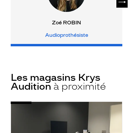
Zoé ROBIN
Audioprothésiste
Les magasins Krys
Audition
à proximité
Voir
Audioprothésiste
la
La
fiche
Châtaigneraie
-