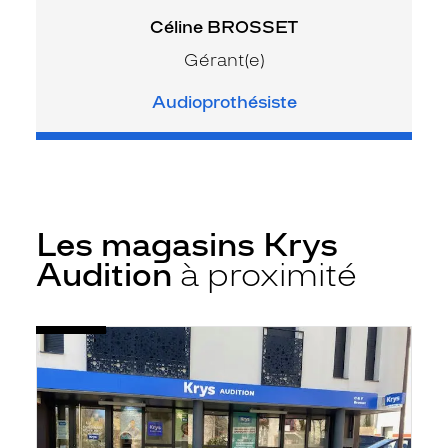
Céline BROSSET
Gérant(e)
Audioprothésiste
Les magasins Krys
Audition
à proximité
Voir
Audioprothésiste
la
Les
fiche
Herbiers
-
Krys