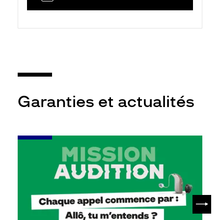
Garanties et actualités
-
Leur
audition
mérite
votre
attention
SUIV