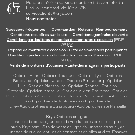
Pendant l'été, le service clients est disponible du
lundi au vendredi de 10h à 18h.
serviceclients@krys.com
Nous contacter
Questions fréquentes
Commandes - Retours - Remboursement
Conditions des offres sur le site
Conditions générales de vente
Conditions particulières de reprise de montures d’occasion
[PDF —
86
Ko
]
Reprise de montures d’occasion - Liste des magasins participants
Conditions particulières de vente de montures d’occasion
[PDF —
94
Ko
]
Vente de montures d’occasion - Liste des magasins participants
Opticien Paris
-
Opticien Toulouse
-
Opticien Lyon
-
Opticien
Bordeaux
-
Opticien Nantes
-
Opticien Strasbourg
-
Opticien
Lille
-
Opticien Montpellier
-
Opticien Rennes
-
Opticien
Grenoble
-
Opticien Marseille
-
Opticien Aix-en-Provence
-
Opticien
Reims
-
Opticien Angers
-
Opticien Nancy
-
Audioprothésiste Paris
-
Audioprothésiste Toulouse
-
Audioprothésiste
Lille
-
Audioprothésiste Strasbourg
-
Audioprothésiste Marseille
Krys, Opticien en ligne :
lentilles de contact
,
lunettes de vue
,
lunettes de soleil
et
piles
audio
Krys.com : Site de vente en ligne de lunettes de soleil, de
lunettes de vue, de
lentilles de contact
, et de piles audios. Essayez