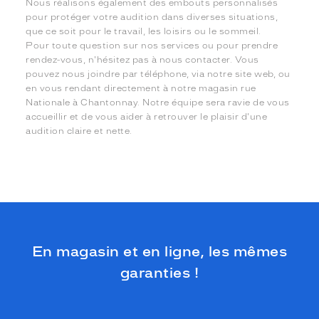
Nous réalisons également des embouts personnalisés
pour protéger votre audition dans diverses situations,
que ce soit pour le travail, les loisirs ou le sommeil.
Pour toute question sur nos services ou pour prendre
rendez-vous, n'hésitez pas à nous contacter. Vous
pouvez nous joindre par téléphone, via notre site web, ou
en vous rendant directement à notre magasin rue
Nationale à Chantonnay. Notre équipe sera ravie de vous
accueillir et de vous aider à retrouver le plaisir d'une
audition claire et nette.
En magasin et en ligne, les mêmes
garanties !