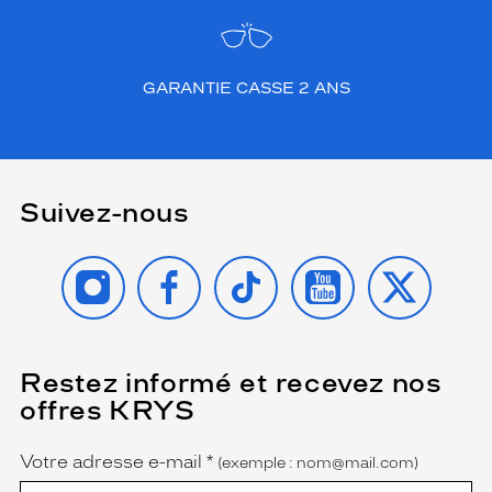
GARANTIE CASSE 2 ANS
Suivez-nous
INSTAGRAM
FACEBOOK
TIKTOK
YOUTUBE
X
Restez informé et recevez nos
(Ce
champ
offres KRYS
est
Name
obligatoire)
Votre adresse e-mail
*
(exemple : nom@mail.com)