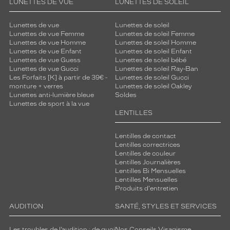
LUNETTES DE VUE
LUNETTES DE SOLEIL
Lunettes de vue
Lunettes de soleil
Lunettes de vue Femme
Lunettes de soleil Femme
Lunettes de vue Homme
Lunettes de soleil Homme
Lunettes de vue Enfant
Lunettes de soleil Enfant
Lunettes de vue Guess
Lunettes de soleil bébé
Lunettes de vue Gucci
Lunettes de soleil Ray-Ban
Les Forfaits [K] à partir de 39€ -
Lunettes de soleil Gucci
monture + verres
Lunettes de soleil Oakley
Lunettes anti-lumière bleue
Soldes
Lunettes de sport à la vue
LENTILLES
Lentilles de contact
Lentilles correctrices
Lentilles de couleur
Lentilles Journalières
Lentilles Bi Mensuelles
Lentilles Mensuelles
Produits d'entretien
AUDITION
SANTÉ, STYLES ET SERVICES
Les troubles de l’audition : de quoi
Nos Conseils Visagisme