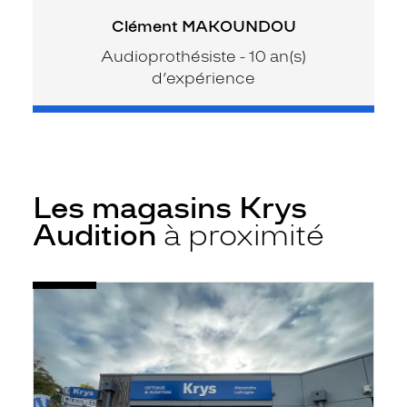
Clément MAKOUNDOU
Audioprothésiste - 10 an(s)
d’expérience
Les magasins Krys
Audition
à proximité
Voir
Audioprothésiste
la
Saint
fiche
Julien
l'Ars
-
Krys