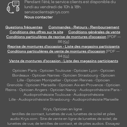
Pendant l'été, le service clients est disponible du
lundi au vendredi de 10h à 18h.
serviceclients@krys.com
Nous contacter
Questions fréquentes
Commandes - Retours - Remboursement
Conditions des offres sur le site
Conditions générales de vente
Conditions particulières de reprise de montures d’occasion
[PDF —
86
Ko
]
Reprise de montures d’occasion - Liste des magasins participants
Conditions particulières de vente de montures d’occasion
[PDF —
94
Ko
]
Vente de montures d’occasion - Liste des magasins participants
Opticien Paris
-
Opticien Toulouse
-
Opticien Lyon
-
Opticien
Bordeaux
-
Opticien Nantes
-
Opticien Strasbourg
-
Opticien
Lille
-
Opticien Montpellier
-
Opticien Rennes
-
Opticien
Grenoble
-
Opticien Marseille
-
Opticien Aix-en-Provence
-
Opticien
Reims
-
Opticien Angers
-
Opticien Nancy
-
Audioprothésiste Paris
-
Audioprothésiste Toulouse
-
Audioprothésiste
Lille
-
Audioprothésiste Strasbourg
-
Audioprothésiste Marseille
Krys, Opticien en ligne :
lentilles de contact
,
lunettes de vue
,
lunettes de soleil
et
piles
audio
Krys.com : Site de vente en ligne de lunettes de soleil, de
lunettes de vue, de
lentilles de contact
, et de piles audios. Essayez