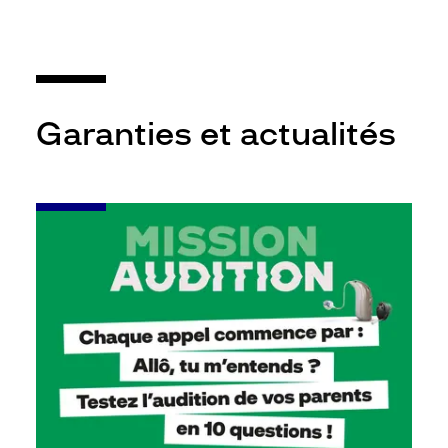
Garanties et actualités
-
Leur
audition
mérite
votre
attention