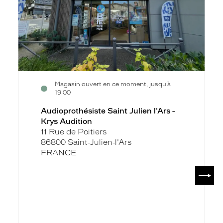
Audition
Magasin ouvert en ce moment, jusqu’à
19:00
Audioprothésiste Saint Julien l'Ars -
Krys Audition
11 Rue de Poitiers
86800 Saint-Julien-l'Ars
FRANCE
SUIV