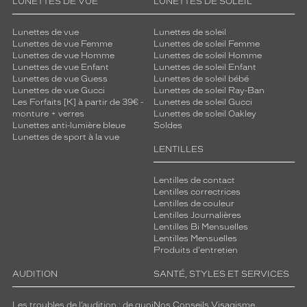
LUNETTES DE VUE
LUNETTES DE SOLEIL
Lunettes de vue
Lunettes de soleil
Lunettes de vue Femme
Lunettes de soleil Femme
Lunettes de vue Homme
Lunettes de soleil Homme
Lunettes de vue Enfant
Lunettes de soleil Enfant
Lunettes de vue Guess
Lunettes de soleil bébé
Lunettes de vue Gucci
Lunettes de soleil Ray-Ban
Les Forfaits [K] à partir de 39€ -
Lunettes de soleil Gucci
monture + verres
Lunettes de soleil Oakley
Lunettes anti-lumière bleue
Soldes
Lunettes de sport à la vue
LENTILLES
Lentilles de contact
Lentilles correctrices
Lentilles de couleur
Lentilles Journalières
Lentilles Bi Mensuelles
Lentilles Mensuelles
Produits d'entretien
AUDITION
SANTÉ, STYLES ET SERVICES
Les troubles de l’audition : de quoi
Nos Conseils Visagisme