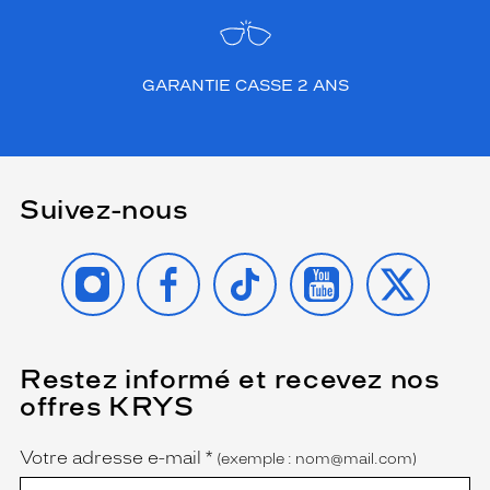
GARANTIE CASSE 2 ANS
Suivez-nous
INSTAGRAM
FACEBOOK
TIKTOK
YOUTUBE
X
Restez informé et recevez nos
(Ce
champ
offres KRYS
est
Name
obligatoire)
Votre adresse e-mail
*
(exemple : nom@mail.com)