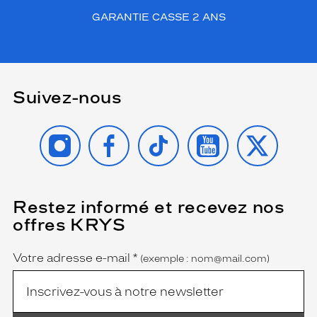
GARANTIE CASSE 2 ANS
Suivez-nous
INSTAGRAM
FACEBOOK
TIKTOK
YOUTUBE
X
Restez informé et recevez nos
(Ce
champ
offres KRYS
est
Name
obligatoire)
Votre adresse e-mail
*
(exemple : nom@mail.com)