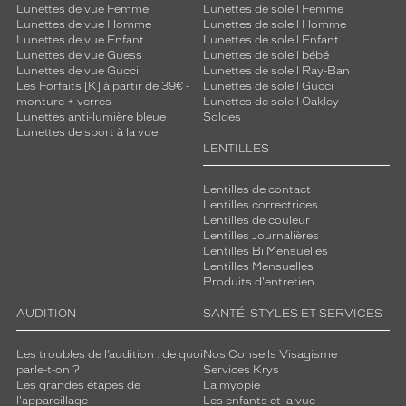
Lunettes de vue Femme
Lunettes de soleil Femme
Lunettes de vue Homme
Lunettes de soleil Homme
Lunettes de vue Enfant
Lunettes de soleil Enfant
Lunettes de vue Guess
Lunettes de soleil bébé
Lunettes de vue Gucci
Lunettes de soleil Ray-Ban
Les Forfaits [K] à partir de 39€ -
Lunettes de soleil Gucci
monture + verres
Lunettes de soleil Oakley
Lunettes anti-lumière bleue
Soldes
Lunettes de sport à la vue
LENTILLES
Lentilles de contact
Lentilles correctrices
Lentilles de couleur
Lentilles Journalières
Lentilles Bi Mensuelles
Lentilles Mensuelles
Produits d'entretien
AUDITION
SANTÉ, STYLES ET SERVICES
Les troubles de l’audition : de quoi
Nos Conseils Visagisme
parle-t-on ?
Services Krys
Les grandes étapes de
La myopie
l'appareillage
Les enfants et la vue