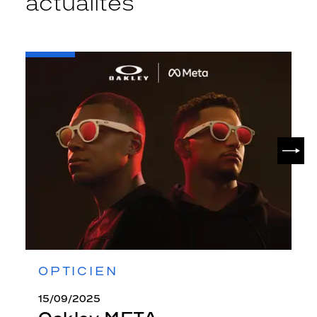
actualités
-
Oakley
META
SUIV
OPTICIEN
15/09/2025