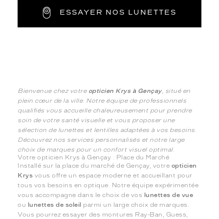
ESSAYER NOS LUNETTES
Bienvenue chez votre
opticien Krys à Gençay
, situé en
plein cœur de la ville. Notre équipe de professionnels
qualifiés vous accueille chaleureusement pour prendre
soin de votre santé visuelle et vous proposer une
sélection de lunettes et lentilles adaptées à vos besoins.
Découvrez nos services personnalisés et notre large
choix de marques pour un confort visuel optimal.
Votre opticien Krys à Gençay : Place du Marché
Installé sur la place du marché de Gençay, votre
opticien
Krys
vous offre un espace moderne et accueillant pour
tous vos besoins en optique. Notre équipe expérimentée
vous accompagne dans le choix de vos
lunettes de vue
ou
lunettes de soleil
parmi un large choix de marques.
Vous pourrez essayer des montures Ray-Ban, Guess,