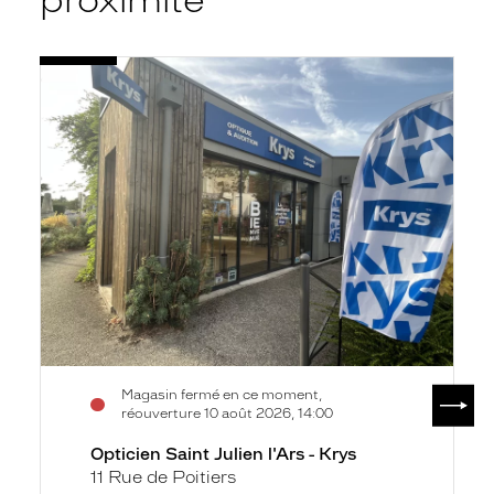
Voir
Opticien
la
Saint
fiche
Julien
l'Ars
-
Krys
SUIV
Magasin fermé en ce moment,
réouverture 10 août 2026, 14:00
Opticien Saint Julien l'Ars - Krys
11 Rue de Poitiers