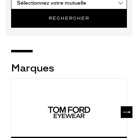
RECHERCHER
Marques
SUIV