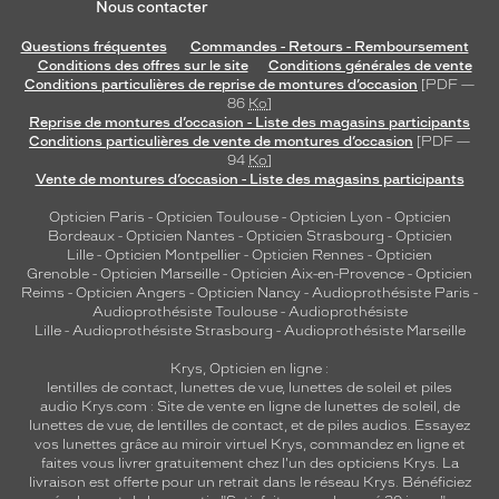
Nous contacter
Questions fréquentes
Commandes - Retours - Remboursement
Conditions des offres sur le site
Conditions générales de vente
Conditions particulières de reprise de montures d’occasion
[PDF —
86
Ko
]
Reprise de montures d’occasion - Liste des magasins participants
Conditions particulières de vente de montures d’occasion
[PDF —
94
Ko
]
Vente de montures d’occasion - Liste des magasins participants
Opticien Paris
-
Opticien Toulouse
-
Opticien Lyon
-
Opticien
Bordeaux
-
Opticien Nantes
-
Opticien Strasbourg
-
Opticien
Lille
-
Opticien Montpellier
-
Opticien Rennes
-
Opticien
Grenoble
-
Opticien Marseille
-
Opticien Aix-en-Provence
-
Opticien
Reims
-
Opticien Angers
-
Opticien Nancy
-
Audioprothésiste Paris
-
Audioprothésiste Toulouse
-
Audioprothésiste
Lille
-
Audioprothésiste Strasbourg
-
Audioprothésiste Marseille
Krys, Opticien en ligne :
lentilles de contact
,
lunettes de vue
,
lunettes de soleil
et
piles
audio
Krys.com : Site de vente en ligne de lunettes de soleil, de
lunettes de vue, de
lentilles de contact
, et de piles audios. Essayez
vos lunettes grâce au miroir virtuel Krys, commandez en ligne et
faites vous livrer gratuitement chez l'un des opticiens Krys. La
livraison est offerte pour un retrait dans le réseau Krys. Bénéficiez