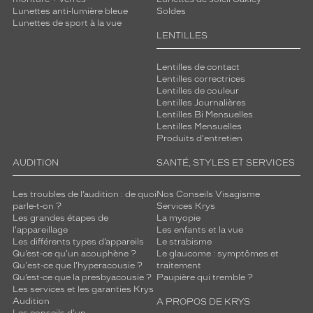
Lunettes anti-lumière bleue
Soldes
Lunettes de sport à la vue
LENTILLES
Lentilles de contact
Lentilles correctrices
Lentilles de couleur
Lentilles Journalières
Lentilles Bi Mensuelles
Lentilles Mensuelles
Produits d'entretien
AUDITION
SANTÉ, STYLES ET SERVICES
Les troubles de l’audition : de quoi
Nos Conseils Visagisme
parle-t-on ?
Services Krys
Les grandes étapes de
La myopie
l'appareillage
Les enfants et la vue
Les différents types d’appareils
Le strabisme
Qu’est-ce qu'un acouphène ?
Le glaucome : symptômes et
Qu'est-ce que l'hyperacousie ?
traitement
Qu’est-ce que la presbyacousie ?
Paupière qui tremble ?
Les services et les garanties Krys
Audition
A PROPOS DE KRYS