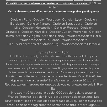
Conditions particulières de vente de montures d’occasion
[PDF —
94
Ko
]
Vente de montures d’occasion - Liste des magasins participants
Opticien Paris
-
Opticien Toulouse
-
Opticien Lyon
-
Opticien
Bordeaux
-
Opticien Nantes
-
Opticien Strasbourg
-
Opticien
Lille
-
Opticien Montpellier
-
Opticien Rennes
-
Opticien
Grenoble
-
Opticien Marseille
-
Opticien Aix-en-Provence
-
Opticien
Reims
-
Opticien Angers
-
Opticien Nancy
-
Audioprothésiste Paris
-
Audioprothésiste Toulouse
-
Audioprothésiste
Lille
-
Audioprothésiste Strasbourg
-
Audioprothésiste Marseille
Krys, Opticien en ligne :
lentilles de contact
,
lunettes de vue
,
lunettes de soleil
et
piles
audio
Krys.com : Site de vente en ligne de lunettes de soleil, de
lunettes de vue, de
lentilles de contact
, et de piles audios. Essayez
vos lunettes grâce au miroir virtuel Krys, commandez en ligne et
faites vous livrer gratuitement chez l'un des opticiens Krys. La
livraison est offerte pour un retrait dans le réseau Krys. Bénéficiez
également de la garantie "Satisfait ou remboursé 30 jours".
Retrouvez nos marques de lunettes de vue et
lunettes de soleil : Ray
Ban
Krys.com : C’est aussi plus de 1000 opticiens dans toute la
France.
Trouvez l’opticien Krys le plus proche de chez vous
. Les
lunettes/lentilles sont des dispositifs médicaux qui constituent des
produits de santé réglementés portant à ce titre le marquage CE.