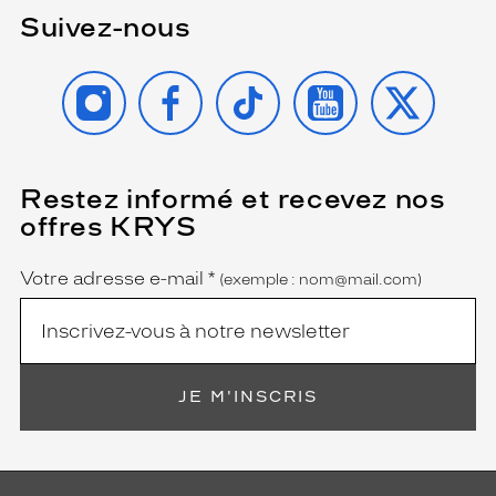
Suivez-nous
INSTAGRAM
FACEBOOK
TIKTOK
YOUTUBE
X
Restez informé et recevez nos
(Ce
champ
offres KRYS
est
Name
obligatoire)
Votre adresse e-mail
*
(exemple : nom@mail.com)
JE M'INSCRIS