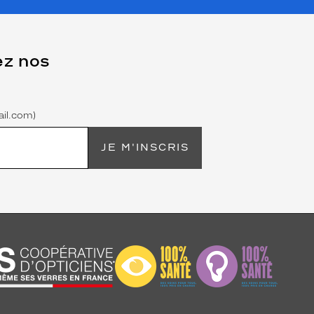
ez nos
il.com)
JE M'INSCRIS