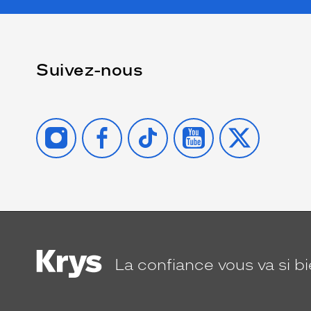
Suivez-nous
INSTAGRAM
FACEBOOK
TIKTOK
YOUTUBE
X
La confiance
vous va si b