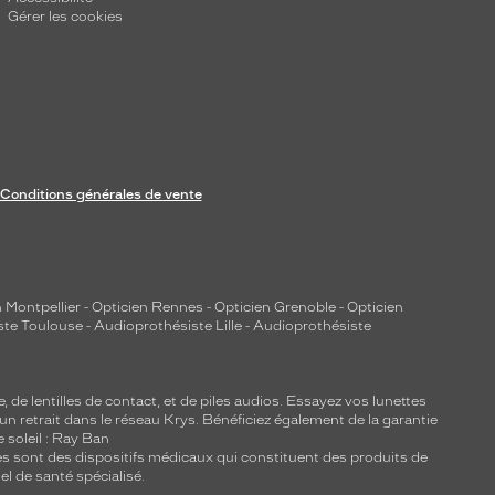
Gérer les cookies
Conditions générales de vente
 Montpellier
-
Opticien Rennes
-
Opticien Grenoble
-
Opticien
ste Toulouse
-
Audioprothésiste Lille
-
Audioprothésiste
e, de
lentilles de contact
, et de piles audios. Essayez vos lunettes
 un retrait dans le réseau Krys. Bénéficiez également de la garantie
e soleil : Ray Ban
lles sont des dispositifs médicaux qui constituent des produits de
l de santé spécialisé.