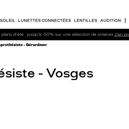
SOLEIL
LUNETTES CONNECTÉES
LENTILLES
AUDITION
plans d'été : jusqu’à -50% sur une sélection de solaires
J'en pro
prothésiste - Gérardmer
siste - Vosges