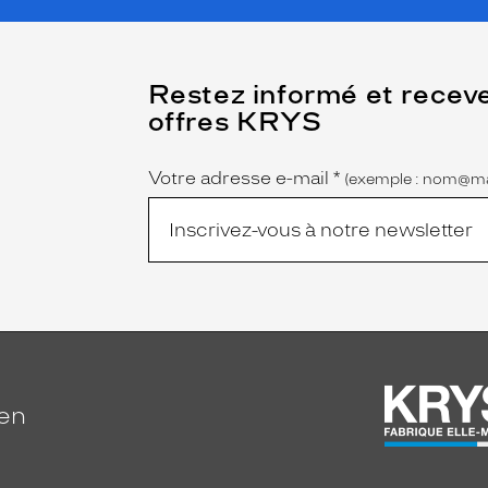
(Ce
Restez informé et recev
champ
offres KRYS
est
Name
obligatoire)
Votre adresse e-mail
*
(exemple : nom@ma
ien