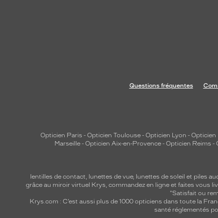
Questions fréquentes
Comm
Opticien Paris
-
Opticien Toulouse
-
Opticien Lyon
-
Opticien
Marseille
-
Opticien Aix-en-Provence
-
Opticien Reims
-
lentilles de contact
,
lunettes de vue
,
lunettes de soleil
et
piles au
grâce au miroir virtuel Krys, commandez en ligne et faites vous liv
"Satisfait ou r
Krys.com : C’est aussi plus de 1000 opticiens dans toute la Fra
santé réglementés por