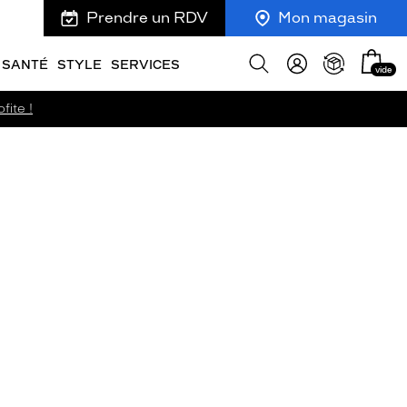
Prendre un RDV
Mon magasin
Mon
Afficher
SANTÉ
STYLE
SERVICES
vide
panie
la
recherche
fite !