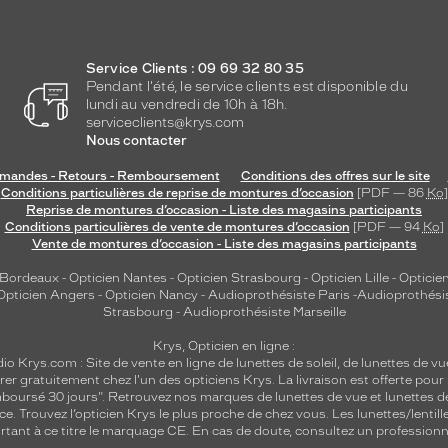
Service Clients : 09 69 32 80 35
Pendant l'été, le service clients est disponible du
lundi au vendredi de 10h à 18h.
serviceclients@krys.com
Nous contacter
andes - Retours - Remboursement
Conditions des offres sur le site
Conditions particulières de reprise de montures d’occasion
[PDF — 86
Ko
]
Reprise de montures d’occasion - Liste des magasins participants
Conditions particulières de vente de montures d’occasion
[PDF — 94
Ko
]
Vente de montures d’occasion - Liste des magasins participants
 Bordeaux
-
Opticien Nantes
-
Opticien Strasbourg
-
Opticien Lille
-
Opticien
Opticien Angers
-
Opticien Nancy
-
Audioprothésiste Paris
-
Audioprothési
Strasbourg
-
Audioprothésiste Marseille
Krys, Opticien en ligne :
dio
Krys.com : Site de vente en ligne de lunettes de soleil, de lunettes de vu
rer gratuitement chez l'un des opticiens Krys. La livraison est offerte pour
emboursé 30 jours". Retrouvez nos marques de lunettes de vue et
lunettes d
nce.
Trouvez l’opticien Krys le plus proche de chez vous
. Les lunettes/lenti
tant à ce titre le marquage CE. En cas de doute, consultez un professionne