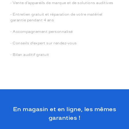
- Vente d’appareils de marque et de solutions auditives
- Entretien gratuit et réparation de votre matériel
garantie pendant 4 ans
- Accompagnement personnalisé
- Conseils d’expert sur rendez-vous
- Bilan auditif gratuit
En magasin et en ligne, les mêmes
garanties !