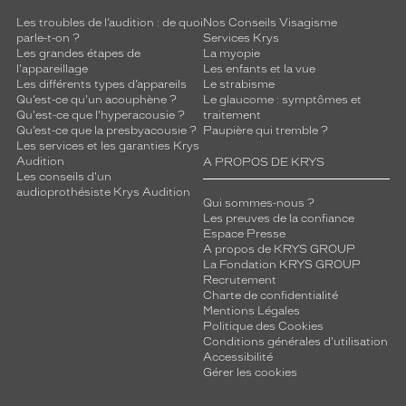
Les troubles de l’audition : de quoi
Nos Conseils Visagisme
parle-t-on ?
Services Krys
Les grandes étapes de
La myopie
l'appareillage
Les enfants et la vue
Les différents types d’appareils
Le strabisme
Qu’est-ce qu'un acouphène ?
Le glaucome : symptômes et
Qu'est-ce que l'hyperacousie ?
traitement
Qu’est-ce que la presbyacousie ?
Paupière qui tremble ?
Les services et les garanties Krys
Audition
A PROPOS DE KRYS
Les conseils d'un
audioprothésiste Krys Audition
Qui sommes-nous ?
Les preuves de la confiance
Espace Presse
A propos de KRYS GROUP
La Fondation KRYS GROUP
Recrutement
Charte de confidentialité
Mentions Légales
Politique des Cookies
Conditions générales d'utilisation
Accessibilité
Gérer les cookies