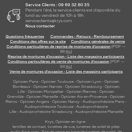
Service Clients : 09 69 32 80 35
Pendant l'été, le service clients est disponible du
lundi au vendredi de 10h à 18h.
serviceclients@krys.com
Nous contacter
Questions fréquentes
Commandes - Retours - Remboursement
Conditions des offres sur le site
Conditions générales de vente
Conditions particulières de reprise de montures d’occasion
[PDF —
86
Ko
]
Reprise de montures d’occasion - Liste des magasins participants
Conditions particulières de vente de montures d’occasion
[PDF —
94
Ko
]
Vente de montures d’occasion - Liste des magasins participants
Opticien Paris
-
Opticien Toulouse
-
Opticien Lyon
-
Opticien
Bordeaux
-
Opticien Nantes
-
Opticien Strasbourg
-
Opticien
Lille
-
Opticien Montpellier
-
Opticien Rennes
-
Opticien
Grenoble
-
Opticien Marseille
-
Opticien Aix-en-Provence
-
Opticien
Reims
-
Opticien Angers
-
Opticien Nancy
-
Audioprothésiste Paris
-
Audioprothésiste Toulouse
-
Audioprothésiste
Lille
-
Audioprothésiste Strasbourg
-
Audioprothésiste Marseille
Krys, Opticien en ligne :
lentilles de contact
,
lunettes de vue
,
lunettes de soleil
et
piles
audio
Krys.com : Site de vente en ligne de lunettes de soleil, de