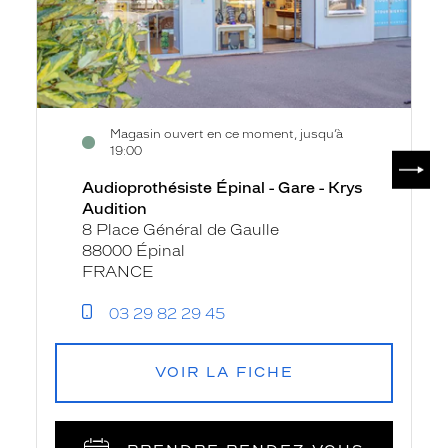
Audition
Magasin ouvert en ce moment, jusqu’à
19:00
SUIV
Audioprothésiste Épinal - Gare - Krys
Audition
8 Place Général de Gaulle
88000 Épinal
FRANCE
03 29 82 29 45
VOIR LA FICHE