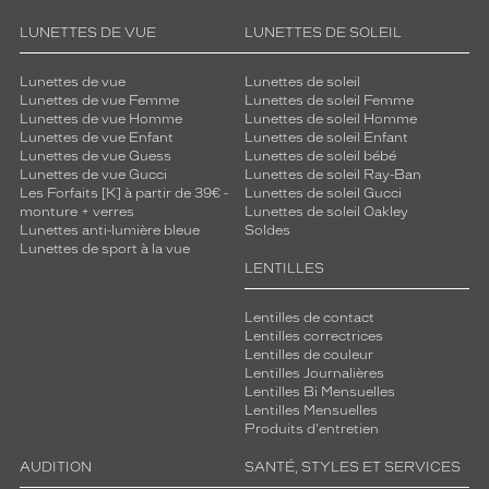
LUNETTES DE VUE
LUNETTES DE SOLEIL
Lunettes de vue
Lunettes de soleil
Lunettes de vue Femme
Lunettes de soleil Femme
Lunettes de vue Homme
Lunettes de soleil Homme
Lunettes de vue Enfant
Lunettes de soleil Enfant
Lunettes de vue Guess
Lunettes de soleil bébé
Lunettes de vue Gucci
Lunettes de soleil Ray-Ban
Les Forfaits [K] à partir de 39€ -
Lunettes de soleil Gucci
monture + verres
Lunettes de soleil Oakley
Lunettes anti-lumière bleue
Soldes
Lunettes de sport à la vue
LENTILLES
Lentilles de contact
Lentilles correctrices
Lentilles de couleur
Lentilles Journalières
Lentilles Bi Mensuelles
Lentilles Mensuelles
Produits d'entretien
AUDITION
SANTÉ, STYLES ET SERVICES