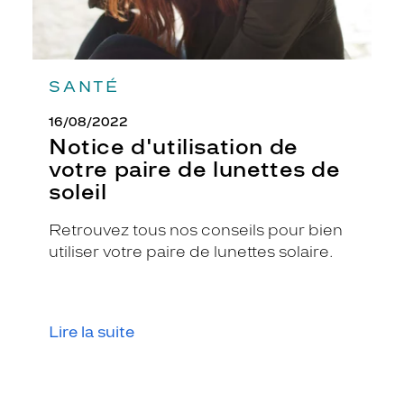
e
n
m
é
t
SANTÉ
a
l
16/08/2022
o
Notice d'utilisation de
r
votre paire de lunettes de
b
soleil
r
i
l
Retrouvez tous nos conseils pour bien
l
utiliser votre paire de lunettes solaire.
a
n
t
c
Lire la suite
e
t
t
e