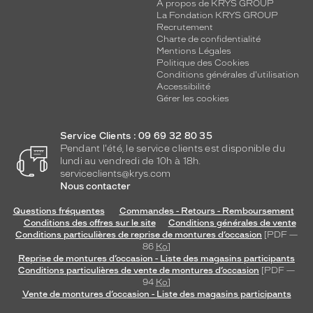
n
A propos de KRYS GROUP
La Fondation KRYS GROUP
t
Recrutement
a
Charte de confidentialité
v
Mentions Légales
e
Politique des Cookies
c
Conditions générales d'utilisation
l
Accessibilité
Gérer les cookies
a
s
t
Service Clients : 09 69 32 80 35
r
Pendant l'été, le service clients est disponible du
u
lundi au vendredi de 10h à 18h.
c
serviceclients@krys.com
t
Nous contacter
u
Questions fréquentes
Commandes - Retours - Remboursement
r
Conditions des offres sur le site
Conditions générales de vente
e
Conditions particulières de reprise de montures d’occasion
[PDF —
d
86
Ko
]
o
Reprise de montures d’occasion - Liste des magasins participants
r
Conditions particulières de vente de montures d’occasion
[PDF —
é
94
Ko
]
Vente de montures d’occasion - Liste des magasins participants
e
t