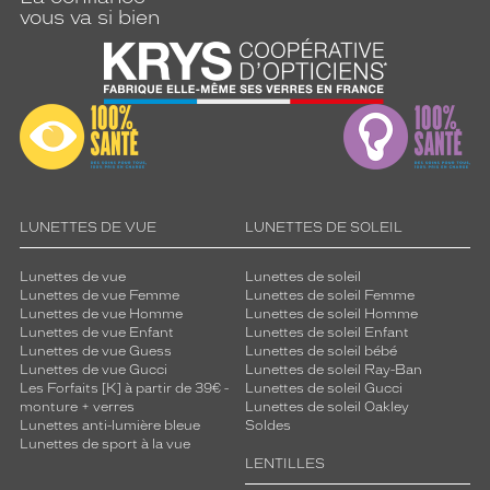
e
vous va si bien
s
v
e
r
r
e
s
t
e
i
LUNETTES DE VUE
LUNETTES DE SOLEIL
n
t
Lunettes de vue
Lunettes de soleil
é
Lunettes de vue Femme
Lunettes de soleil Femme
s
Lunettes de vue Homme
Lunettes de soleil Homme
m
Lunettes de vue Enfant
Lunettes de soleil Enfant
a
Lunettes de vue Guess
Lunettes de soleil bébé
Lunettes de vue Gucci
Lunettes de soleil Ray-Ban
r
Les Forfaits [K] à partir de 39€ -
Lunettes de soleil Gucci
r
monture + verres
Lunettes de soleil Oakley
o
Lunettes anti-lumière bleue
Soldes
n
Lunettes de sport à la vue
c
LENTILLES
o