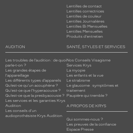
n
Lentilles de contact
t
Lentilles correctrices
r
Lentilles de couleur
a
Lentilles Journalières
Lentilles Bi Mensuelles
s
Lentilles Mensuelles
t
Produits d'entretien
e
n
AUDITION
SANTÉ, STYLES ET SERVICES
t
h
Les troubles de l’audition : de quoi
Nos Conseils Visagisme
a
parle-t-on ?
Services Krys
r
Les grandes étapes de
La myopie
m
l'appareillage
Les enfants et la vue
Les différents types d’appareils
Le strabisme
o
Qu’est-ce qu'un acouphène ?
Le glaucome : symptômes et
n
Qu'est-ce que l'hyperacousie ?
traitement
i
Qu’est-ce que la presbyacousie ?
Paupière qui tremble ?
e
Les services et les garanties Krys
u
Audition
A PROPOS DE KRYS
s
Les conseils d'un
audioprothésiste Krys Audition
e
Qui sommes-nous ?
m
Les preuves de la confiance
e
Espace Presse