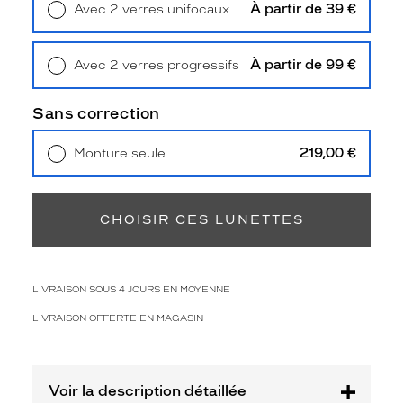
q
À partir de 39 €
Avec 2 verres unifocaux
u
Retrait en magasin
Offert
e
s
À partir de 99 €
Avec 2 verres progressifs
i
Retrait en magasin
Offert
l
Sans correction
h
o
u
219,00 €
Monture seule
e
Livraison à domicile
5,90 €
Retrait en magasin
Offert
t
t
CHOISIR CES LUNETTES
e
a
v
i
LIVRAISON SOUS 4 JOURS EN MOYENNE
a
t
LIVRAISON OFFERTE EN MAGASIN
e
u
r
a
Voir la description détaillée