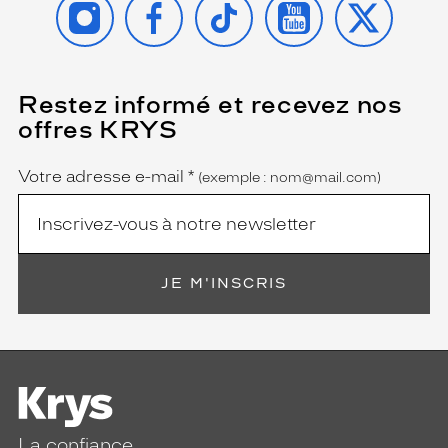
i
n
t
e
m
Restez informé et recevez nos
(Ce
p
champ
offres KRYS
est
o
Name
obligatoire)
r
e
Votre adresse e-mail
*
(exemple : nom@mail.com)
l
l
e
e
t
JE M'INSCRIS
l
é
g
è
r
e
.
L
La confiance