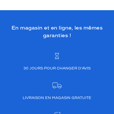
m
o
n
t
u
r
En magasin et en ligne, les mêmes
e
garanties !
B
u
r
b
e
r
r
30 JOURS POUR CHANGER D’AVIS
y
c
e
r
c
LIVRAISON EN MAGASIN GRATUITE
l
é
e
p