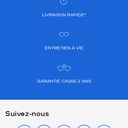
o
u
LIVRAISON RAPIDE*
r
h
o
m
m
e
ENTRETIEN À VIE
o
f
f
r
e
u
GARANTIE CASSE 2 ANS
n
e
a
l
l
Suivez-nous
u
r
e
INSTAGRAM
FACEBOOK
TIKTOK
YOUTUBE
X