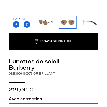
e
3
1
6
PARTAGEZ
T.PROJECT.KRYS.FRONT.SHARE_FACEBOO
T.PROJECT.KRYS.FRONT.SHARE_TWI
6
r
e
v
ESSAYAGE VIRTUEL
i
s
i
t
Lunettes de soleil
e
Burberry
n
t
0BE3166 110973 OR BRILLANT
l
'
i
219,00 €
c
o
Avec correction
n
i