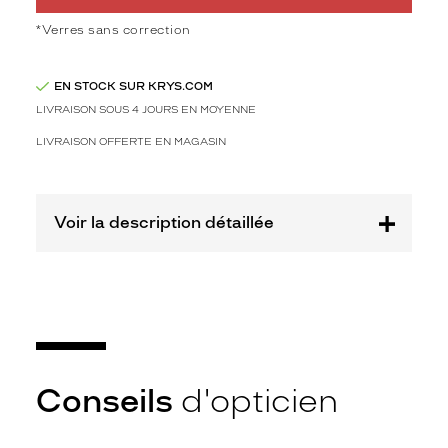
e
f
*Verres sans correction
a
ç
EN STOCK SUR KRYS.COM
o
n
LIVRAISON SOUS 4 JOURS EN MOYENNE
r
LIVRAISON OFFERTE EN MAGASIN
e
s
p
o
Voir la description détaillée
n
s
a
b
l
e
g
r
â
Conseils
d'opticien
c
e