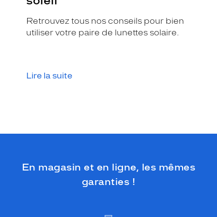
soleil
l
'
Retrouvez tous nos conseils pour bien
e
utiliser votre paire de lunettes solaire.
n
v
i
r
o
Lire la suite
n
n
e
m
e
n
t
!
En magasin et en ligne, les mêmes
Dimensions
de
garanties !
la
monture