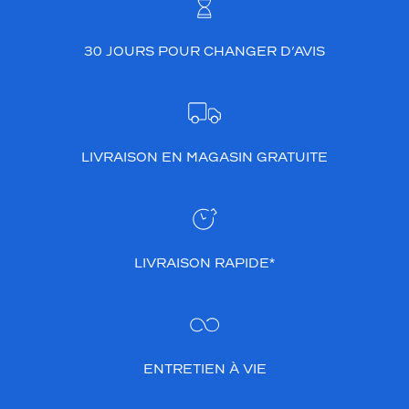
2 mm
5 mm
30 JOURS POUR CHANGER D’AVIS
 mm
 mm
LIVRAISON EN MAGASIN GRATUITE
Détails
techniques
Genre
Femme
LIVRAISON RAPIDE*
Forme
de
la
monture
Carré
ENTRETIEN À VIE
Couleur
de