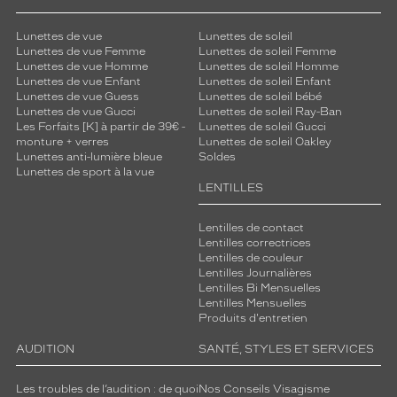
Lunettes de vue
Lunettes de soleil
Lunettes de vue Femme
Lunettes de soleil Femme
Lunettes de vue Homme
Lunettes de soleil Homme
Lunettes de vue Enfant
Lunettes de soleil Enfant
Lunettes de vue Guess
Lunettes de soleil bébé
Lunettes de vue Gucci
Lunettes de soleil Ray-Ban
Les Forfaits [K] à partir de 39€ -
Lunettes de soleil Gucci
monture + verres
Lunettes de soleil Oakley
Lunettes anti-lumière bleue
Soldes
Lunettes de sport à la vue
LENTILLES
Lentilles de contact
Lentilles correctrices
Lentilles de couleur
Lentilles Journalières
Lentilles Bi Mensuelles
Lentilles Mensuelles
Produits d'entretien
AUDITION
SANTÉ, STYLES ET SERVICES
Les troubles de l’audition : de quoi
Nos Conseils Visagisme