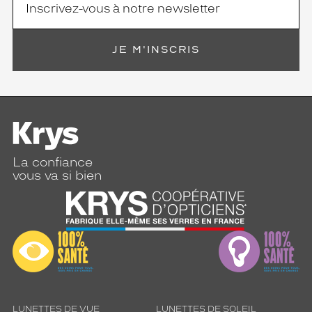
Cerclé
Taille
de
JE M'INSCRIS
monture
XL
Afficher
la
mention
Prix
web
La confiance
vous va si bien
Non
Matière
Plastique
Fournisseur
Kering
Eyewear
Marque
Chloé
LUNETTES DE VUE
LUNETTES DE SOLEIL