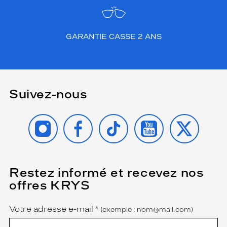
la
monture
002
GARANTIE CASSE 2 ANS
Noir
Brillant
Couleur
du
verre
Suivez-nous
G15
Indice
INSTAGRAM
FACEBOOK
TIKTOK
YOUTUBE
X
de
protection
2
Polarisant
Restez informé et recevez nos
(Ce
champ
offres KRYS
est
Name
Non
obligatoire)
Type
de
Votre adresse e-mail
*
(exemple : nom@mail.com)
montage