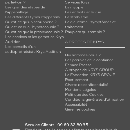
parle-t-on ?
Services Krys
Les grandes étapes de
La myopie
l'appareillage
Les enfants et la vue
Les différents types d’appareils
Le strabisme
Qu’est-ce qu'un acouphène ?
Le glaucome : symptômes et
Qu'est-ce que l'hyperacousie ?
traitement
Qu’est-ce que la presbyacousie ?
Paupière qui tremble ?
Les services et les garanties Krys
Audition
A PROPOS DE KRYS
Les conseils d'un
audioprothésiste Krys Audition
Qui sommes-nous ?
Les preuves de la confiance
Espace Presse
A propos de KRYS GROUP
La Fondation KRYS GROUP
Recrutement
Charte de confidentialité
Mentions Légales
Politique des Cookies
Conditions générales d'utilisation
Accessibilité
Gérer les cookies
Service Clients : 09 69 32 80 35