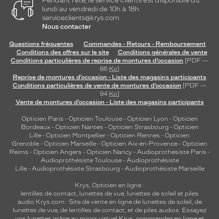
Pendant l'été, le service clients est disponible du
lundi au vendredi de 10h à 18h.
serviceclients@krys.com
Nous contacter
Questions fréquentes
Commandes - Retours - Remboursement
Conditions des offres sur le site
Conditions générales de vente
Conditions particulières de reprise de montures d’occasion
[PDF —
86
Ko
]
Reprise de montures d’occasion - Liste des magasins participants
Conditions particulières de vente de montures d’occasion
[PDF —
94
Ko
]
Vente de montures d’occasion - Liste des magasins participants
Opticien Paris
-
Opticien Toulouse
-
Opticien Lyon
-
Opticien
Bordeaux
-
Opticien Nantes
-
Opticien Strasbourg
-
Opticien
Lille
-
Opticien Montpellier
-
Opticien Rennes
-
Opticien
Grenoble
-
Opticien Marseille
-
Opticien Aix-en-Provence
-
Opticien
Reims
-
Opticien Angers
-
Opticien Nancy
-
Audioprothésiste Paris
-
Audioprothésiste Toulouse
-
Audioprothésiste
Lille
-
Audioprothésiste Strasbourg
-
Audioprothésiste Marseille
Krys, Opticien en ligne :
lentilles de contact
,
lunettes de vue
,
lunettes de soleil
et
piles
audio
Krys.com : Site de vente en ligne de lunettes de soleil, de
lunettes de vue, de
lentilles de contact
, et de piles audios. Essayez
vos lunettes grâce au miroir virtuel Krys, commandez en ligne et