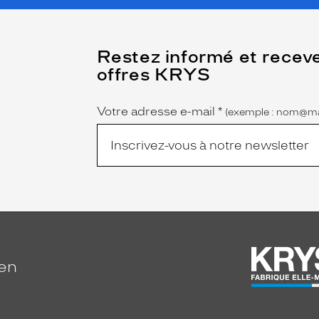
(Ce
Restez informé et recev
champ
offres KRYS
est
Name
obligatoire)
Votre adresse e-mail
*
(exemple : nom@ma
ien