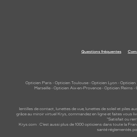
Questions fréquentes
Comm
Opticien Paris
-
Opticien Toulouse
-
Opticien Lyon
-
Opticien
Marseille
-
Opticien Aix-en-Provence
-
Opticien Reims
-
lentilles de contact
,
lunettes de vue
,
lunettes de soleil
et
piles au
grâce au miroir virtuel Krys, commandez en ligne et faites vous liv
"Satisfait ou r
Krys.com : C’est aussi plus de 1000 opticiens dans toute la Fra
santé réglementés por