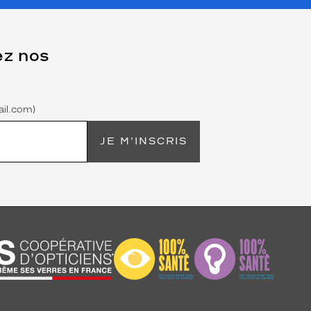
ez nos
il.com)
JE M'INSCRIS