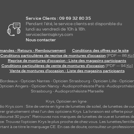
Service Clients : 09 69 32 80 35
Pendant l'été, le service clients est disponible du
lundi au vendredi de 10h à 18h.
serviceclients@krys.com
Nous contacter
andes - Retours - Remboursement
Conditions des offres sur le site
Conditions particulières de reprise de montures d’occasion
[PDF — 86
Ko
]
Reprise de montures d’occasion - Liste des magasins participants
Conditions particulières de vente de montures d’occasion
[PDF — 94
Ko
]
Vente de montures d’occasion - Liste des magasins participants
 Bordeaux
-
Opticien Nantes
-
Opticien Strasbourg
-
Opticien Lille
-
Opticien
Opticien Angers
-
Opticien Nancy
-
Audioprothésiste Paris
-
Audioprothési
Strasbourg
-
Audioprothésiste Marseille
Krys, Opticien en ligne :
dio
Krys.com : Site de vente en ligne de lunettes de soleil, de lunettes de vu
rer gratuitement chez l'un des opticiens Krys. La livraison est offerte pour
emboursé 30 jours". Retrouvez nos marques de lunettes de vue et
lunettes d
nce.
Trouvez l’opticien Krys le plus proche de chez vous
. Les lunettes/lenti
tant à ce titre le marquage CE. En cas de doute, consultez un professionne