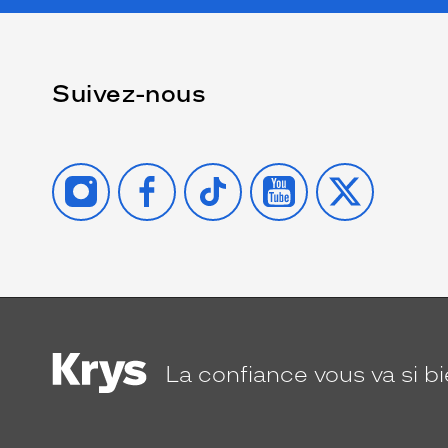
Suivez-nous
INSTAGRAM
FACEBOOK
TIKTOK
YOUTUBE
X
La confiance
vous va si b