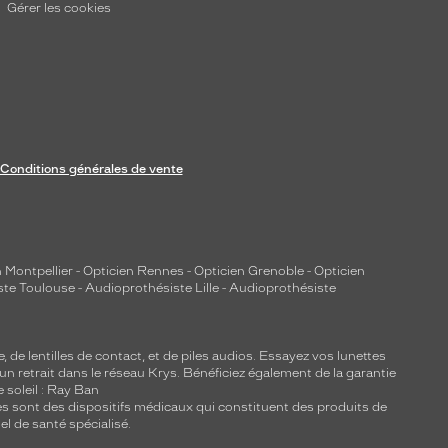
Gérer les cookies
Conditions générales de vente
 Montpellier
-
Opticien Rennes
-
Opticien Grenoble
-
Opticien
ste Toulouse
-
Audioprothésiste Lille
-
Audioprothésiste
e, de
lentilles de contact
, et de piles audios. Essayez vos lunettes
 un retrait dans le réseau Krys. Bénéficiez également de la garantie
e soleil : Ray Ban
lles sont des dispositifs médicaux qui constituent des produits de
l de santé spécialisé.