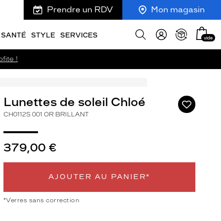
Prendre un RDV
Mon magasin
Mon
Afficher
SANTÉ
STYLE
SERVICES
vide
panie
la
recherche
fite !
Lunettes de soleil Chloé
Ajouter
à
CH0112S 001 OR BRILLANT
ma
liste
d’envies
379,00 €
AJOUTER AU PANIER*
ivant
*Verres sans correction