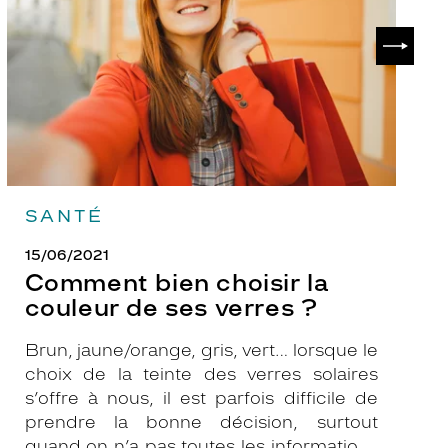
couleur
p
de
?
SUIVAN
ses
verres
?
SANTÉ
15/06/2021
Comment bien choisir la
couleur de ses verres ?
Brun, jaune/orange, gris, vert… lorsque le
choix de la teinte des verres solaires
s’offre à nous, il est parfois difficile de
prendre la bonne décision, surtout
quand on n’a pas toutes les informations