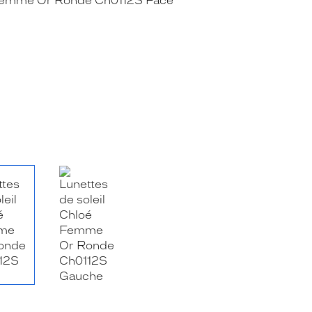
RE_FACEBOOK_TITLE
.SHARE_TWITTER_TITLE