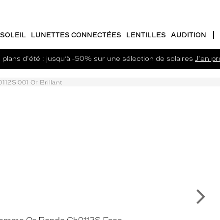
SOLEIL
LUNETTES CONNECTÉES
LENTILLES
AUDITION
plans d'été : jusqu’à -50% sur une sélection de solaires
J'en pro
112S 001 Or Brillant
Su