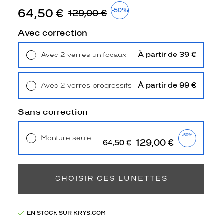
Polarisant
64,50 €
-50%
129,00 €
Oui
Avec correction
Type
de
verres
À partir de 39 €
Avec 2 verres unifocaux
compatibles
Retrait en magasin
Offert
Progressifs
À partir de 99 €
Avec 2 verres progressifs
Unifocaux
Retrait en magasin
Offert
Type
Sans correction
de
montage
-50%
Monture seule
129,00 €
Cerclé
64,50 €
Taille
Livraison à domicile
5,90 €
Retrait en magasin
Offert
de
monture
CHOISIR CES LUNETTES
S
discountDetail
EN STOCK SUR KRYS.COM
-50%