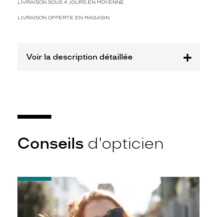
LIVRAISON SOUS 4 JOURS EN MOYENNE
Afficher
la
LIVRAISON OFFERTE EN MAGASIN
mention
Prix
web
Voir la description détaillée
Non
Matière
Plastique
Fournisseur
Special
Eyes
Conseils
d'opticien
SAS
Marque
French
Disorder
-
Notice
d'utilisation
de
votre