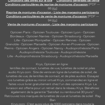
Conditions des offres sur le site
Conditions générales de vente
Conditions particulières de reprise de montures d’occasion
[PDF —
86
Ko
]
Reprise de montures d’occasion - Liste des magasins participants
Conditions particulières de vente de montures d’occasion
[PDF —
94
Ko
]
Vente de montures d’occasion - Liste des magasins participants
Opticien Paris
-
Opticien Toulouse
-
Opticien Lyon
-
Opticien
Bordeaux
-
Opticien Nantes
-
Opticien Strasbourg
-
Opticien
Lille
-
Opticien Montpellier
-
Opticien Rennes
-
Opticien
Grenoble
-
Opticien Marseille
-
Opticien Aix-en-Provence
-
Opticien
Reims
-
Opticien Angers
-
Opticien Nancy
-
Audioprothésiste Paris
-
Audioprothésiste Toulouse
-
Audioprothésiste
Lille
-
Audioprothésiste Strasbourg
-
Audioprothésiste Marseille
Krys, Opticien en ligne :
lentilles de contact
,
lunettes de vue
,
lunettes de soleil
et
piles
audio
Krys.com : Site de vente en ligne de lunettes de soleil, de
lunettes de vue, de
lentilles de contact
, et de piles audios. Essayez
vos lunettes grâce au miroir virtuel Krys, commandez en ligne et
faites vous livrer gratuitement chez l'un des opticiens Krys. La
livraison est offerte pour un retrait dans le réseau Krys. Bénéficiez
également de la garantie "Satisfait ou remboursé 30 jours".
Retrouvez nos marques de lunettes de vue et
lunettes de soleil : Ray
Ban
Krys.com : C’est aussi plus de 1000 opticiens dans toute la