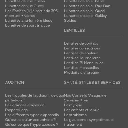
Lunettes de vue Guess
Lunettes de soleil bébé
Lunettes de vue Gucci
Lunettes de soleil Ray-Ban
Les Forfaits [K] à partir de 39€ -
Lunettes de soleil Gucci
monture + verres
Lunettes de soleil Oakley
Lunettes anti-lumière bleue
Soldes
Lunettes de sport à la vue
LENTILLES
Lentilles de contact
Lentilles correctrices
Lentilles de couleur
Lentilles Journalières
Lentilles Bi Mensuelles
Lentilles Mensuelles
Produits d'entretien
AUDITION
SANTÉ, STYLES ET SERVICES
Les troubles de l’audition : de quoi
Nos Conseils Visagisme
parle-t-on ?
Services Krys
Les grandes étapes de
La myopie
l'appareillage
Les enfants et la vue
Les différents types d’appareils
Le strabisme
Qu’est-ce qu'un acouphène ?
Le glaucome : symptômes et
Qu'est-ce que l'hyperacousie ?
traitement