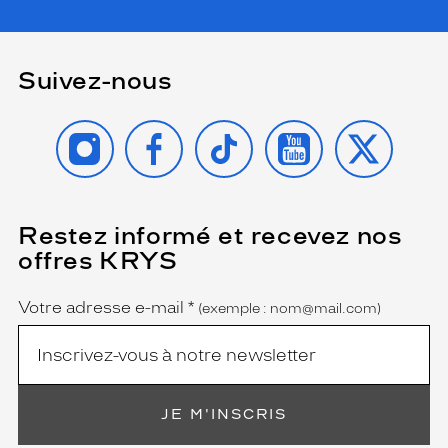
Suivez-nous
INSTAGRAM
FACEBOOK
TIKTOK
YOUTUBE
X
Restez informé et recevez nos
(Ce
champ
offres KRYS
est
Name
obligatoire)
Votre adresse e-mail
*
(exemple : nom@mail.com)
JE M'INSCRIS