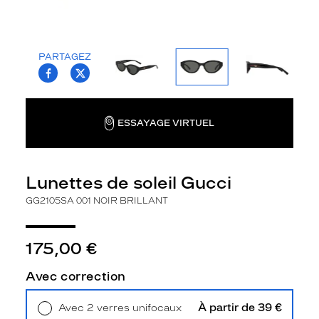
m
é
a
v
PARTAGEZ
T.PROJECT.KRYS.FRONT.SHARE_FACEBOO
T.PROJECT.KRYS.FRONT.SHARE_TWI
e
c
l
e
ESSAYAGE VIRTUEL
s
l
u
n
Lunettes de soleil Gucci
e
t
GG2105SA 001 NOIR BRILLANT
t
e
s
175,00 €
d
e
Avec correction
s
o
À partir de 39 €
Avec 2 verres unifocaux
l