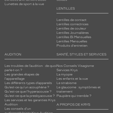
n
Lunettes de sport à la vue
c
LENTILLES
o
n
Lentilles de contact
f
Lentilles correctrices
o
Lentilles de couleur
Lentilles Journalières
r
Lentilles Bi Mensuelles
t
Lentilles Mensuelles
a
Produits d'entretien
c
c
AUDITION
SANTÉ, STYLES ET SERVICES
r
u
Les troubles de l’audition : de quoi
Nos Conseils Visagisme
.
parle-t-on ?
Services Krys
L
Les grandes étapes de
La myopie
e
l'appareillage
Les enfants et la vue
Les différents types d’appareils
Le strabisme
s
Qu’est-ce qu'un acouphène ?
Le glaucome : symptômes et
d
Qu'est-ce que l'hyperacousie ?
traitement
é
Qu’est-ce que la presbyacousie ?
Paupière qui tremble ?
t
Les services et les garanties Krys
a
Audition
A PROPOS DE KRYS
Les conseils d'un
i