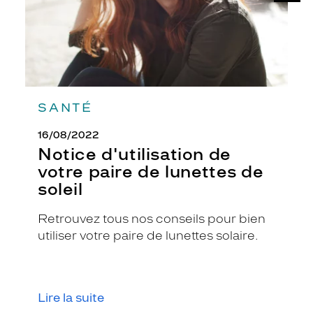
s
soleil
e
d
i
s
t
i
SANTÉ
n
g
u
16/08/2022
e
Notice d'utilisation de
p
votre paire de lunettes de
a
soleil
r
s
Retrouvez tous nos conseils pour bien
a
f
utiliser votre paire de lunettes solaire.
o
r
m
e
Lire la suite
p