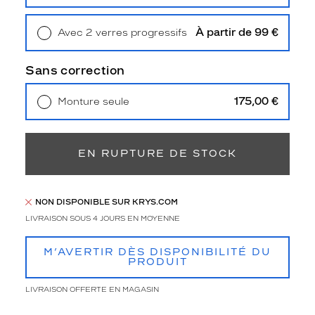
Retrait en magasin
Offert
e
i
À partir de 99 €
Avec 2 verres progressifs
l
Retrait en magasin
Offert
G
G
Sans correction
2
1
175,00 €
Monture seule
0
Livraison à domicile
5,90 €
5
Retrait en magasin
Offert
S
A
EN RUPTURE DE STOCK
.
C
e
NON DISPONIBLE SUR KRYS.COM
t
t
LIVRAISON SOUS 4 JOURS EN MOYENNE
e
m
M’AVERTIR DÈS DISPONIBILITÉ DU
o
PRODUIT
n
t
LIVRAISON OFFERTE EN MAGASIN
u