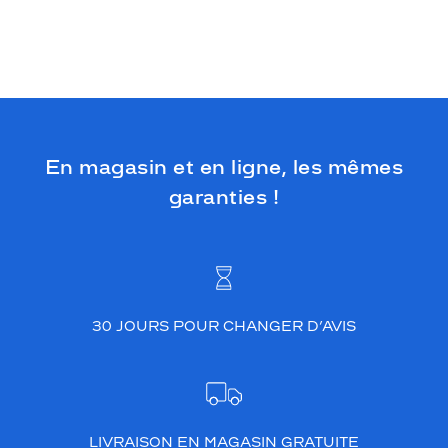
a
p
i
l
l
o
n
n
En magasin et en ligne, les mêmes
a
n
garanties !
t
e
p
r
o
n
o
30 JOURS POUR CHANGER D’AVIS
n
c
é
e
e
LIVRAISON EN MAGASIN GRATUITE
t