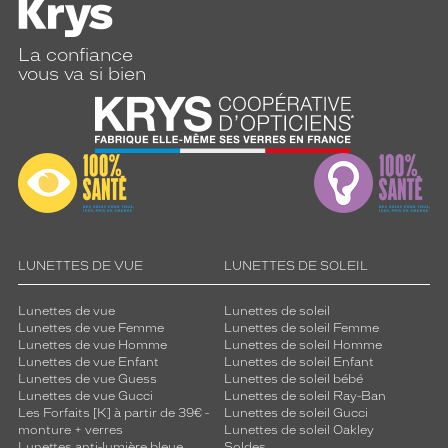
f
r
e
La confiance
u
vous va si bien
n
m
a
i
n
t
i
e
n
p
LUNETTES DE VUE
LUNETTES DE SOLEIL
a
r
Lunettes de vue
Lunettes de soleil
f
Lunettes de vue Femme
Lunettes de soleil Femme
a
Lunettes de vue Homme
Lunettes de soleil Homme
i
Lunettes de vue Enfant
Lunettes de soleil Enfant
Lunettes de vue Guess
Lunettes de soleil bébé
t
Lunettes de vue Gucci
Lunettes de soleil Ray-Ban
e
Les Forfaits [K] à partir de 39€ -
Lunettes de soleil Gucci
t
monture + verres
Lunettes de soleil Oakley
u
Lunettes anti-lumière bleue
Soldes