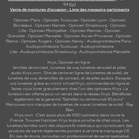
94
Ko
]
u
Vente de montures d’occasion - Liste des magasins participants
e
s
Opticien Paris
-
Opticien Toulouse
-
Opticien Lyon
-
Opticien
u
Bordeaux
-
Opticien Nantes
-
Opticien Strasbourg
-
Opticien
r
Lille
-
Opticien Montpellier
-
Opticien Rennes
-
Opticien
l
Grenoble
-
Opticien Marseille
-
Opticien Aix-en-Provence
-
Opticien
Reims
-
Opticien Angers
-
Opticien Nancy
-
Audioprothésiste Paris
-
e
Audioprothésiste Toulouse
-
Audioprothésiste
s
Lille
-
Audioprothésiste Strasbourg
-
Audioprothésiste Marseille
b
r
Krys, Opticien en ligne :
a
lentilles de contact
,
lunettes de vue
,
lunettes de soleil
et
piles
audio
Krys.com : Site de vente en ligne de lunettes de soleil, de
n
lunettes de vue, de
lentilles de contact
, et de piles audios. Essayez
c
vos lunettes grâce au miroir virtuel Krys, commandez en ligne et
h
faites vous livrer gratuitement chez l'un des opticiens Krys. La
e
livraison est offerte pour un retrait dans le réseau Krys. Bénéficiez
s
également de la garantie "Satisfait ou remboursé 30 jours".
s
Retrouvez nos marques de lunettes de vue et
lunettes de soleil : Ray
Ban
o
Krys.com : C’est aussi plus de 1000 opticiens dans toute la
u
France.
Trouvez l’opticien Krys le plus proche de chez vous
. Les
l
lunettes/lentilles sont des dispositifs médicaux qui constituent des
i
produits de santé réglementés portant à ce titre le marquage CE.
g
En cas de doute, consultez un professionnel de santé spécialisé.