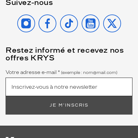
Suivez-nous
r
b
r
INSTAGRAM
FACEBOOK
TIKTOK
YOUTUBE
X
i
l
l
a
n
Restez informé et recevez nos
(Ce
t
champ
offres KRYS
est
Name
.
obligatoire)
C
e
Votre adresse e-mail
*
(exemple : nom@mail.com)
t
t
e
p
a
JE M'INSCRIS
i
r
e
o
f