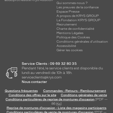
audioprothésiste Krys Audition
l
Qui sommes-nous ?
s
Les preuves de la confiance
e
Espace Presse
A propos de KRYS GROUP
m
La Fondation KRYS GROUP
b
Recrutement
l
Charte de confidentialité
é
Mentions Légales
m
Politique des Cookies
a
Conditions générales d'utilisation
Accessibilité
t
Gérer les cookies
i
q
u
Service Clients : 09 69 32 80 35
e
Pendant l'été, le service clients est disponible du
s
lundi au vendredi de 10h à 18h.
d
serviceclients@krys.com
e
Nous contacter
l
Questions fréquentes
Commandes - Retours - Remboursement
a
Conditions des offres sur le site
Conditions générales de vente
m
Conditions particulières de reprise de montures d’occasion
[PDF —
a
86
Ko
]
r
Reprise de montures d’occasion - Liste des magasins participants
q
Conditions particulières de vente de montures d’occasion
[PDF —