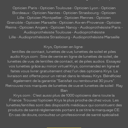
Opticien Paris
-
Opticien Toulouse
-
Opticien Lyon
-
Opticien
Bordeaux
-
Opticien Nantes
-
Opticien Strasbourg
-
Opticien
Lille
-
Opticien Montpellier
-
Opticien Rennes
-
Opticien
Grenoble
-
Opticien Marseille
-
Opticien Aix-en-Provence
-
Opticien
Reims
-
Opticien Angers
-
Opticien Nancy
-
Audioprothésiste Paris
-
Audioprothésiste Toulouse
-
Audioprothésiste
Lille
-
Audioprothésiste Strasbourg
-
Audioprothésiste Marseille
Krys, Opticien en ligne :
lentilles de contact
,
lunettes de vue
,
lunettes de soleil
et
piles
audio
Krys.com : Site de vente en ligne de lunettes de soleil, de
lunettes de vue, de
lentilles de contact
, et de piles audios. Essayez
vos lunettes grâce au miroir virtuel Krys, commandez en ligne et
faites vous livrer gratuitement chez l'un des opticiens Krys. La
livraison est offerte pour un retrait dans le réseau Krys. Bénéficiez
également de la garantie "Satisfait ou remboursé 30 jours".
Retrouvez nos marques de lunettes de vue et
lunettes de soleil : Ray
Ban
Krys.com : C’est aussi plus de 1000 opticiens dans toute la
France.
Trouvez l’opticien Krys le plus proche de chez vous
. Les
lunettes/lentilles sont des dispositifs médicaux qui constituent des
produits de santé réglementés portant à ce titre le marquage CE.
En cas de doute, consultez un professionnel de santé spécialisé.