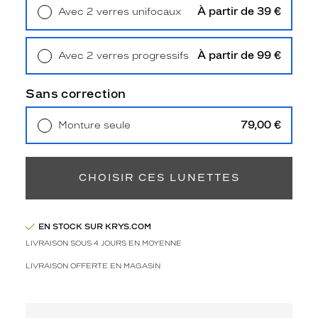
3
À partir de 39 €
Avec 2 verres unifocaux
Polarisant
Retrait en magasin
Offert
Non
À partir de 99 €
Avec 2 verres progressifs
Type
Retrait en magasin
Offert
de
verres
Sans correction
compatibles
79,00 €
Monture seule
Progressifs
Livraison à domicile
5,90 €
Unifocaux
Retrait en magasin
Offert
Type
de
CHOISIR CES LUNETTES
montage
Cerclé
EN STOCK SUR KRYS.COM
Taille
LIVRAISON SOUS 4 JOURS EN MOYENNE
de
monture
LIVRAISON OFFERTE EN MAGASIN
M
Matière