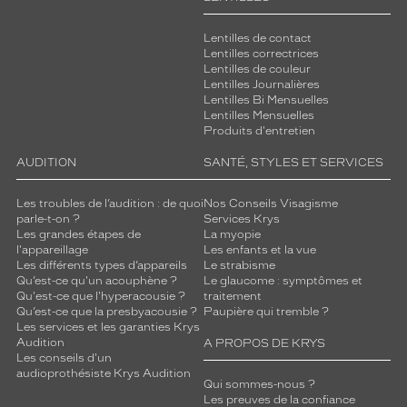
Lentilles de contact
Lentilles correctrices
Lentilles de couleur
Lentilles Journalières
Lentilles Bi Mensuelles
Lentilles Mensuelles
Produits d'entretien
AUDITION
SANTÉ, STYLES ET SERVICES
Les troubles de l’audition : de quoi
Nos Conseils Visagisme
parle-t-on ?
Services Krys
Les grandes étapes de
La myopie
l'appareillage
Les enfants et la vue
Les différents types d’appareils
Le strabisme
Qu’est-ce qu'un acouphène ?
Le glaucome : symptômes et
Qu'est-ce que l'hyperacousie ?
traitement
Qu’est-ce que la presbyacousie ?
Paupière qui tremble ?
Les services et les garanties Krys
Audition
A PROPOS DE KRYS
Les conseils d'un
audioprothésiste Krys Audition
Qui sommes-nous ?
Les preuves de la confiance