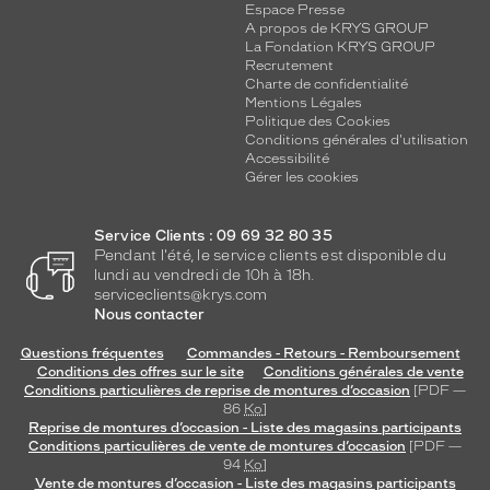
Espace Presse
A propos de KRYS GROUP
La Fondation KRYS GROUP
Recrutement
Charte de confidentialité
Mentions Légales
Politique des Cookies
Conditions générales d'utilisation
Accessibilité
Gérer les cookies
Service Clients : 09 69 32 80 35
Pendant l'été, le service clients est disponible du
lundi au vendredi de 10h à 18h.
serviceclients@krys.com
Nous contacter
Questions fréquentes
Commandes - Retours - Remboursement
Conditions des offres sur le site
Conditions générales de vente
Conditions particulières de reprise de montures d’occasion
[PDF —
86
Ko
]
Reprise de montures d’occasion - Liste des magasins participants
Conditions particulières de vente de montures d’occasion
[PDF —
94
Ko
]
Vente de montures d’occasion - Liste des magasins participants