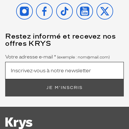
INSTAGRAM
FACEBOOK
TIKTOK
YOUTUBE
X
Restez informé et recevez nos
(Ce
champ
offres KRYS
est
Name
obligatoire)
Votre adresse e-mail
*
(exemple : nom@mail.com)
JE M'INSCRIS