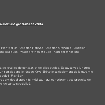
Conditions générales de vente
 Montpellier
-
Opticien Rennes
-
Opticien Grenoble
-
Opticien
ste Toulouse
-
Audioprothésiste Lille
-
Audioprothésiste
e, de
lentilles de contact
, et de piles audios. Essayez vos lunettes
 un retrait dans le réseau Krys. Bénéficiez également de la garantie
e soleil : Ray Ban
lles sont des dispositifs médicaux qui constituent des produits de
l de santé spécialisé.