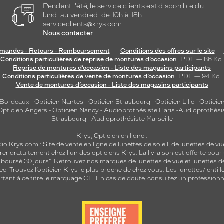
Pendant l'été, le service clients est disponible du
lundi au vendredi de 10h à 18h.
serviceclients@krys.com
Nous contacter
andes - Retours - Remboursement
Conditions des offres sur le site
Conditions particulières de reprise de montures d’occasion
[PDF — 86
Ko
]
Reprise de montures d’occasion - Liste des magasins participants
Conditions particulières de vente de montures d’occasion
[PDF — 94
Ko
]
Vente de montures d’occasion - Liste des magasins participants
 Bordeaux
-
Opticien Nantes
-
Opticien Strasbourg
-
Opticien Lille
-
Opticien
Opticien Angers
-
Opticien Nancy
-
Audioprothésiste Paris
-
Audioprothési
Strasbourg
-
Audioprothésiste Marseille
Krys, Opticien en ligne :
dio
Krys.com : Site de vente en ligne de lunettes de soleil, de lunettes de vu
rer gratuitement chez l'un des opticiens Krys. La livraison est offerte pour
emboursé 30 jours". Retrouvez nos marques de lunettes de vue et
lunettes d
nce.
Trouvez l’opticien Krys le plus proche de chez vous
. Les lunettes/lenti
tant à ce titre le marquage CE. En cas de doute, consultez un professionne