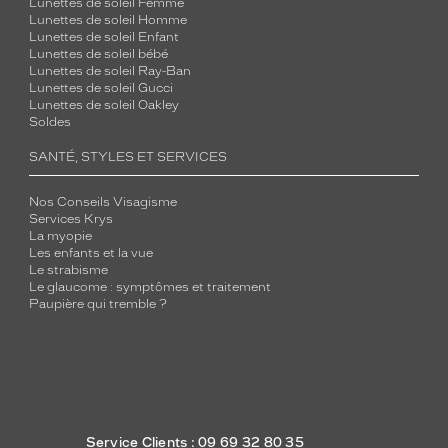
Lunettes de soleil Femme
Lunettes de soleil Homme
Lunettes de soleil Enfant
Lunettes de soleil bébé
Lunettes de soleil Ray-Ban
Lunettes de soleil Gucci
Lunettes de soleil Oakley
Soldes
SANTÉ, STYLES ET SERVICES
Nos Conseils Visagisme
Services Krys
La myopie
Les enfants et la vue
Le strabisme
Le glaucome : symptômes et traitement
Paupière qui tremble ?
Service Clients : 09 69 32 80 35