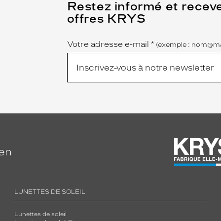
(Ce
Restez informé et recev
champ
offres KRYS
est
Name
obligatoire)
Votre adresse e-mail
*
(exemple : nom@ma
ien
LUNETTES DE SOLEIL
Lunettes de soleil