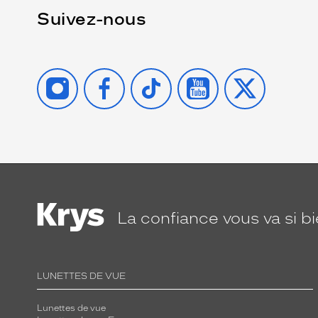
Suivez-nous
INSTAGRAM
FACEBOOK
TIKTOK
YOUTUBE
X
La confiance
vous va si b
LUNETTES DE VUE
Lunettes de vue