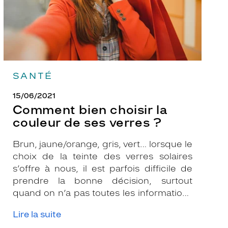
?
SANTÉ
15/06/2021
Comment bien choisir la
couleur de ses verres ?
Brun, jaune/orange, gris, vert… lorsque le
choix de la teinte des verres solaires
s’offre à nous, il est parfois difficile de
prendre la bonne décision, surtout
quand on n’a pas toutes les informations
nécessaires. Les opticiens Krys sont là
Lire la suite
pour vous conseiller et apporter leur