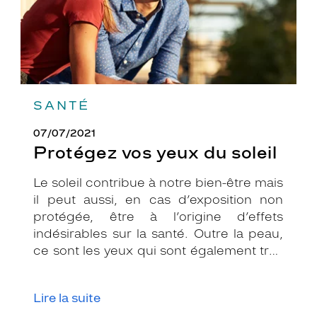
SANTÉ
07/07/2021
Protégez vos yeux du soleil
Le soleil contribue à notre bien-être mais
il peut aussi, en cas d’exposition non
protégée, être à l’origine d’effets
indésirables sur la santé. Outre la peau,
ce sont les yeux qui sont également très
exposés aux rayonnements ultraviolets
(UV). Même si le soleil se fait discret ou
Lire la suite
que le temps est couvert, il est donc