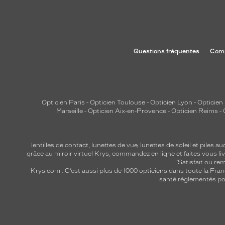
Questions fréquentes
Comm
Opticien Paris
-
Opticien Toulouse
-
Opticien Lyon
-
Opticien
Marseille
-
Opticien Aix-en-Provence
-
Opticien Reims
-
lentilles de contact
,
lunettes de vue
,
lunettes de soleil
et
piles au
grâce au miroir virtuel Krys, commandez en ligne et faites vous liv
"Satisfait ou r
Krys.com : C’est aussi plus de 1000 opticiens dans toute la Fra
santé réglementés por