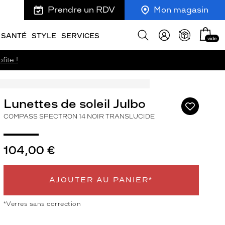
Prendre un RDV
Mon magasin
Mon
Afficher
SANTÉ
STYLE
SERVICES
vide
panie
la
recherche
fite !
Lunettes de soleil Julbo
Ajouter
à
COMPASS SPECTRON 14 NOIR TRANSLUCIDE
ma
liste
d’envies
104,00 €
AJOUTER AU PANIER*
ivant
*Verres sans correction