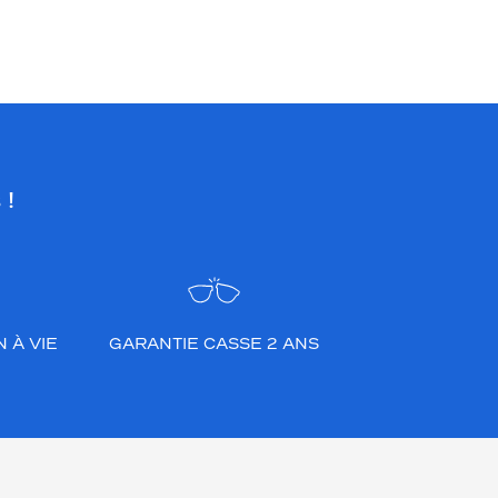
expertise afin que vous fassiez le bon
choix en fonction de votre amétropie
et/ou de l’activité sportive pratiquée.
 !
 À VIE
GARANTIE CASSE 2 ANS