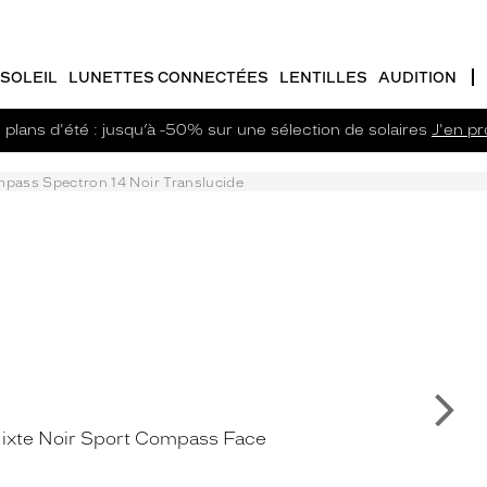
SOLEIL
LUNETTES CONNECTÉES
LENTILLES
AUDITION
plans d'été : jusqu’à -50% sur une sélection de solaires
J'en pro
pass Spectron 14 Noir Translucide
Su