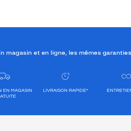
impératif de les protéger en ville, à la
mer, à la montagne, lors de toutes les
activités en extérieur.
n magasin et en ligne, les mêmes garanties
N EN MAGASIN
LIVRAISON RAPIDE*
ENTRETIEN
ATUITE