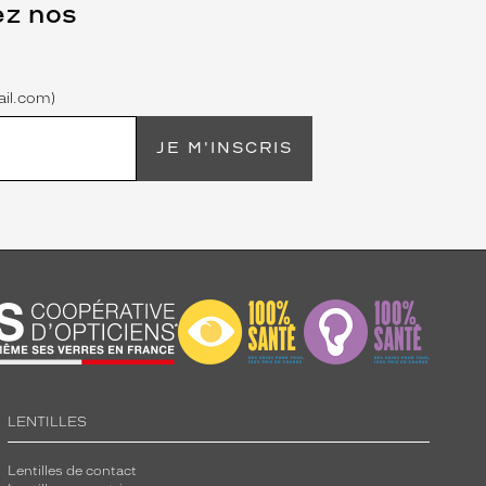
ez nos
il.com)
JE M'INSCRIS
LENTILLES
Lentilles de contact