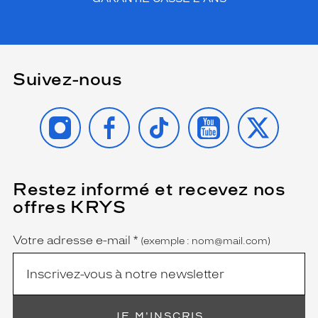
Suivez-nous
INSTAGRAM
FACEBOOK
TIKTOK
YOUTUBE
X
Restez informé et recevez nos
(Ce
champ
offres KRYS
est
Name
obligatoire)
Votre adresse e-mail
*
(exemple : nom@mail.com)
JE M'INSCRIS