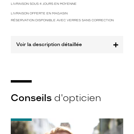
LIVRAISON SOUS 4 JOURS EN MOYENNE
-50%
LIVRAISON OFFERTE EN MAGASIN
Afficher
RÉSERVATION DISPONIBLE AVEC VERRES SANS CORRECTION
la
mention
Prix
web
Voir la description détaillée
Non
Matière
Plastique
Fournisseur
Codir
Conseils
d'opticien
Marque
Le
Coq
Sportif
-
Notice
d'utilisation