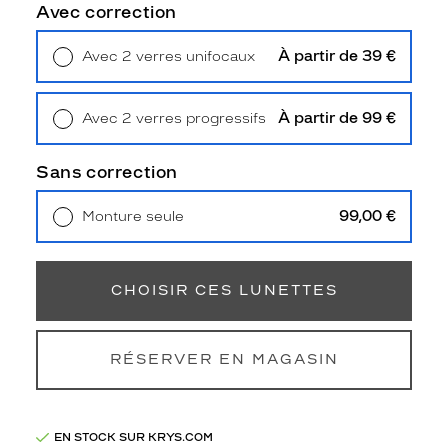
Avec correction
3
Polarisant
À partir de 39 €
Avec 2 verres unifocaux
Retrait en magasin
Offert
Oui
Type
À partir de 99 €
Avec 2 verres progressifs
de
Retrait en magasin
Offert
verres
compatibles
Sans correction
Progressifs
99,00 €
Monture seule
Unifocaux
Livraison à domicile
5,90 €
Type
Retrait en magasin
Offert
de
montage
CHOISIR CES LUNETTES
Cerclé
Taille
RÉSERVER EN MAGASIN
de
monture
L
EN STOCK SUR KRYS.COM
discountDetail