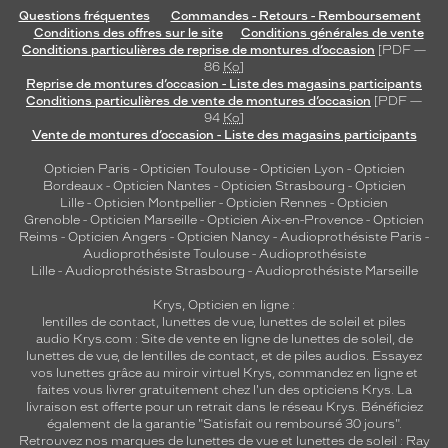
Questions fréquentes
Commandes - Retours - Remboursement
Conditions des offres sur le site
Conditions générales de vente
Conditions particulières de reprise de montures d’occasion
[PDF —
86
Ko
]
Reprise de montures d’occasion - Liste des magasins participants
Conditions particulières de vente de montures d’occasion
[PDF —
94
Ko
]
Vente de montures d’occasion - Liste des magasins participants
Opticien Paris
-
Opticien Toulouse
-
Opticien Lyon
-
Opticien
Bordeaux
-
Opticien Nantes
-
Opticien Strasbourg
-
Opticien
Lille
-
Opticien Montpellier
-
Opticien Rennes
-
Opticien
Grenoble
-
Opticien Marseille
-
Opticien Aix-en-Provence
-
Opticien
Reims
-
Opticien Angers
-
Opticien Nancy
-
Audioprothésiste Paris
-
Audioprothésiste Toulouse
-
Audioprothésiste
Lille
-
Audioprothésiste Strasbourg
-
Audioprothésiste Marseille
Krys, Opticien en ligne :
lentilles de contact
,
lunettes de vue
,
lunettes de soleil
et
piles
audio
Krys.com : Site de vente en ligne de lunettes de soleil, de
lunettes de vue, de
lentilles de contact
, et de piles audios. Essayez
vos lunettes grâce au miroir virtuel Krys, commandez en ligne et
faites vous livrer gratuitement chez l'un des opticiens Krys. La
livraison est offerte pour un retrait dans le réseau Krys. Bénéficiez
également de la garantie "Satisfait ou remboursé 30 jours".
Retrouvez nos marques de lunettes de vue et
lunettes de soleil : Ray