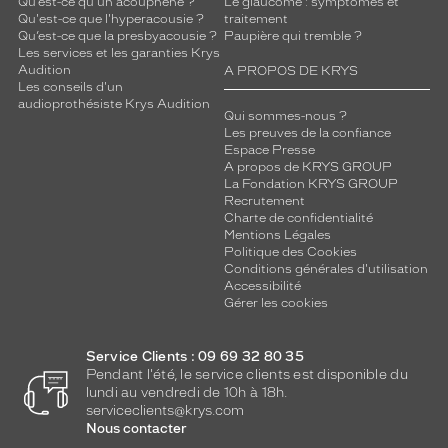
Qu’est-ce qu'un acouphène ?
Le glaucome : symptômes et
Qu'est-ce que l'hyperacousie ?
traitement
Qu’est-ce que la presbyacousie ?
Paupière qui tremble ?
Les services et les garanties Krys
Audition
A PROPOS DE KRYS
Les conseils d'un
audioprothésiste Krys Audition
Qui sommes-nous ?
Les preuves de la confiance
Espace Presse
A propos de KRYS GROUP
La Fondation KRYS GROUP
Recrutement
Charte de confidentialité
Mentions Légales
Politique des Cookies
Conditions générales d'utilisation
Accessibilité
Gérer les cookies
Service Clients : 09 69 32 80 35
Pendant l'été, le service clients est disponible du
lundi au vendredi de 10h à 18h.
serviceclients@krys.com
Nous contacter