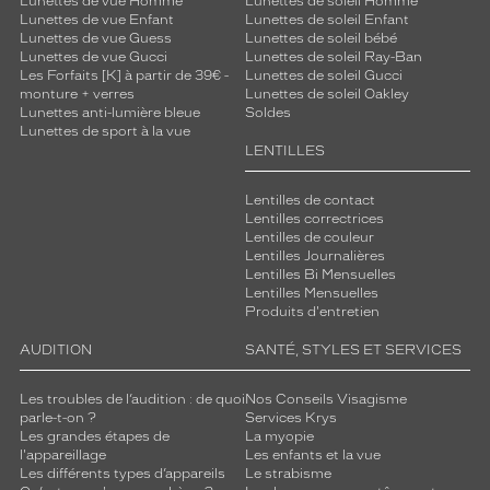
Lunettes de vue Homme
Lunettes de soleil Homme
Lunettes de vue Enfant
Lunettes de soleil Enfant
Lunettes de vue Guess
Lunettes de soleil bébé
Lunettes de vue Gucci
Lunettes de soleil Ray-Ban
Les Forfaits [K] à partir de 39€ -
Lunettes de soleil Gucci
monture + verres
Lunettes de soleil Oakley
Lunettes anti-lumière bleue
Soldes
Lunettes de sport à la vue
LENTILLES
Lentilles de contact
Lentilles correctrices
Lentilles de couleur
Lentilles Journalières
Lentilles Bi Mensuelles
Lentilles Mensuelles
Produits d'entretien
AUDITION
SANTÉ, STYLES ET SERVICES
Les troubles de l’audition : de quoi
Nos Conseils Visagisme
parle-t-on ?
Services Krys
Les grandes étapes de
La myopie
l'appareillage
Les enfants et la vue
Les différents types d’appareils
Le strabisme