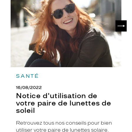
de
votre
paire
de
SUIV
lunettes
de
soleil
SANTÉ
16/08/2022
Notice d'utilisation de
votre paire de lunettes de
soleil
Retrouvez tous nos conseils pour bien
utiliser votre paire de lunettes solaire.