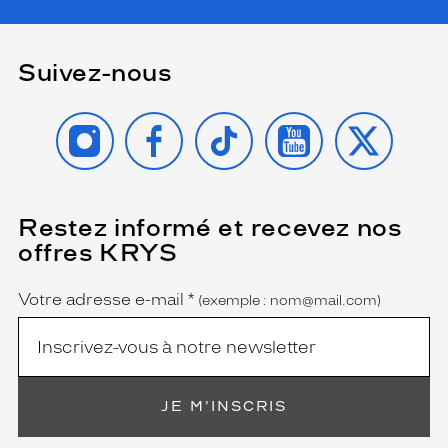
l
l
e
Suivez-nous
à
v
o
INSTAGRAM
FACEBOOK
TIKTOK
YOUTUBE
X
t
r
e
s
t
Restez informé et recevez nos
(Ce
y
champ
offres KRYS
l
est
Name
obligatoire)
e
.
Votre adresse e-mail
*
(exemple : nom@mail.com)
L
e
s
v
e
JE M'INSCRIS
r
r