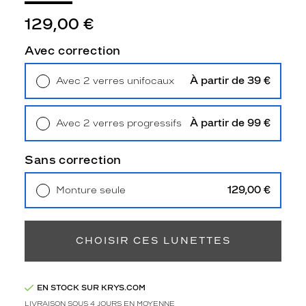
u
n
129,00 €
i
q
Avec correction
u
e
À partir de 39 €
Avec 2 verres unifocaux
.
Retrait en magasin
Offert
L
a
À partir de 99 €
Avec 2 verres progressifs
i
Retrait en magasin
Offert
s
s
Sans correction
e
z
129,00 €
Monture seule
-
Livraison à domicile
5,90 €
v
Retrait en magasin
Offert
o
u
CHOISIR CES LUNETTES
s
s
é
EN STOCK SUR KRYS.COM
d
LIVRAISON SOUS 4 JOURS EN MOYENNE