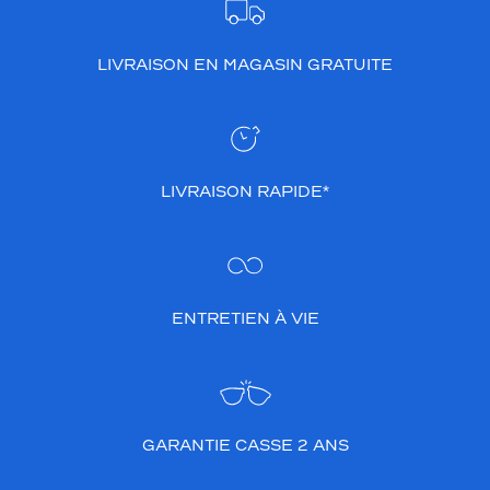
u
f
f
LIVRAISON EN MAGASIN GRATUITE
l
e
u
n
e
LIVRAISON RAPIDE*
é
l
é
g
a
n
ENTRETIEN À VIE
c
e
n
a
t
u
GARANTIE CASSE 2 ANS
r
e