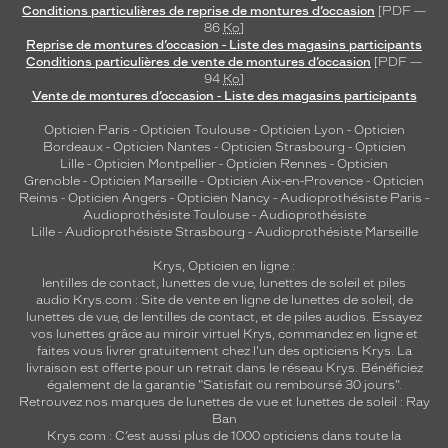
Conditions particulières de reprise de montures d’occasion
[PDF —
d
86
Ko
]
u
Reprise de montures d’occasion - Liste des magasins participants
c
Conditions particulières de vente de montures d’occasion
[PDF —
t
94
Ko
]
i
Vente de montures d’occasion - Liste des magasins participants
o
Opticien Paris
-
Opticien Toulouse
-
Opticien Lyon
-
Opticien
n
Bordeaux
-
Opticien Nantes
-
Opticien Strasbourg
-
Opticien
.
Lille
-
Opticien Montpellier
-
Opticien Rennes
-
Opticien
Grenoble
-
Opticien Marseille
-
Opticien Aix-en-Provence
-
Opticien
Dimensions
Reims
-
Opticien Angers
-
Opticien Nancy
-
Audioprothésiste Paris
-
de
Audioprothésiste Toulouse
-
Audioprothésiste
la
Lille
-
Audioprothésiste Strasbourg
-
Audioprothésiste Marseille
monture
Krys, Opticien en ligne :
lentilles de contact
,
lunettes de vue
,
lunettes de soleil
et
piles
audio
Krys.com : Site de vente en ligne de lunettes de soleil, de
lunettes de vue, de
lentilles de contact
, et de piles audios. Essayez
0 mm
 mm
vos lunettes grâce au miroir virtuel Krys, commandez en ligne et
faites vous livrer gratuitement chez l'un des opticiens Krys. La
livraison est offerte pour un retrait dans le réseau Krys. Bénéficiez
également de la garantie "Satisfait ou remboursé 30 jours".
Retrouvez nos marques de lunettes de vue et
lunettes de soleil : Ray
Ban
 mm
 mm
Krys.com : C’est aussi plus de 1000 opticiens dans toute la