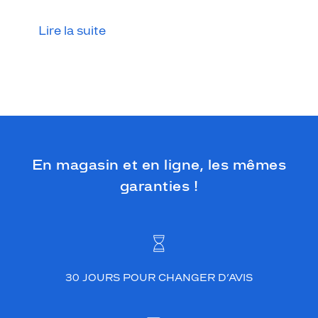
u
r
Lire la suite
l
'
â
m
e
.
S
a
f
o
En magasin et en ligne, les mêmes
r
garanties !
m
e
o
v
a
l
e
30 JOURS POUR CHANGER D’AVIS
i
n
s