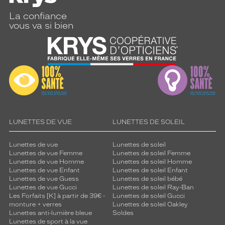
r
â
La confiance
c
vous va si bien
e
a
u
x
v
e
r
r
e
s
LUNETTES DE VUE
LUNETTES DE SOLEIL
d
é
Lunettes de vue
Lunettes de soleil
g
Lunettes de vue Femme
Lunettes de soleil Femme
r
Lunettes de vue Homme
Lunettes de soleil Homme
Lunettes de vue Enfant
Lunettes de soleil Enfant
a
Lunettes de vue Guess
Lunettes de soleil bébé
d
Lunettes de vue Gucci
Lunettes de soleil Ray-Ban
é
Les Forfaits [K] à partir de 39€ -
Lunettes de soleil Gucci
s
monture + verres
Lunettes de soleil Oakley
.
Lunettes anti-lumière bleue
Soldes
C
Lunettes de sport à la vue