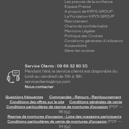
u
Les preuves de la confiance
Espace Presse
r
A propos de KRYS GROUP
u
La Fondation KRYS GROUP
n
Recrutement
v
Charte de confidentialité
i
Mentions Légales
s
Politique des Cookies
Conditions générales d'utilisation
a
Accessibilité
g
Gérer les cookies
e
r
o
Service Clients : 09 69 32 80 35
n
Pendant l'été, le service clients est disponible du
d
lundi au vendredi de 10h à 18h.
serviceclients@krys.com
c
Nous contacter
o
m
Questions fréquentes
Commandes - Retours - Remboursement
m
Conditions des offres sur le site
Conditions générales de vente
e
Conditions particulières de reprise de montures d’occasion
[PDF —
r
86
Ko
]
e
Reprise de montures d’occasion - Liste des magasins participants
Conditions particulières de vente de montures d’occasion
[PDF —
c
94
Ko
]
t