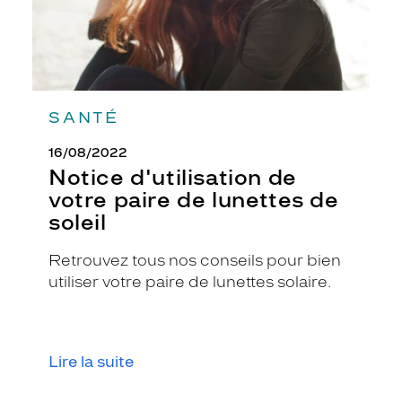
t
u
r
e
.
D
SANTÉ
e
p
16/08/2022
l
Notice d'utilisation de
u
s
votre paire de lunettes de
,
soleil
l
a
Retrouvez tous nos conseils pour bien
f
utiliser votre paire de lunettes solaire.
o
r
m
e
p
Lire la suite
a
p