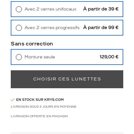
t
é
À partir de 39 €
Avec 2 verres unifocaux
s
Retrait en magasin
Offert
t
a
À partir de 99 €
Avec 2 verres progressifs
r
Retrait en magasin
Offert
d
Sans correction
'
H
o
129,00 €
Monture seule
l
Livraison à domicile
5,90 €
Retrait en magasin
Offert
l
y
CHOISIR CES LUNETTES
w
o
o
d
EN STOCK SUR KRYS.COM
g
LIVRAISON SOUS 4 JOURS EN MOYENNE
r
â
LIVRAISON OFFERTE EN MAGASIN
c
e