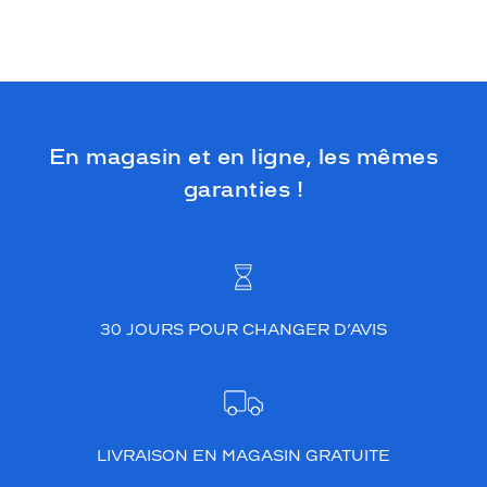
i
l
l
o
n
v
o
En magasin et en ligne, les mêmes
u
s
garanties !
d
o
n
n
e
d
30 JOURS POUR CHANGER D’AVIS
e
l
'
a
s
s
LIVRAISON EN MAGASIN GRATUITE
u
r