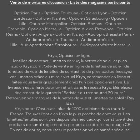
Vente de montures d’occasion - Liste des magasins participants
a
n
Opticien Paris
-
Opticien Toulouse
-
Opticien Lyon
-
Opticien
g
Bordeaux
-
Opticien Nantes
-
Opticien Strasbourg
-
Opticien
u
Lille
-
Opticien Montpellier
-
Opticien Rennes
-
Opticien
Grenoble
-
Opticien Marseille
-
Opticien Aix-en-Provence
-
Opticien
l
Reims
-
Opticien Angers
-
Opticien Nancy
-
Audioprothésiste Paris
-
a
Audioprothésiste Toulouse
-
Audioprothésiste
i
Lille
-
Audioprothésiste Strasbourg
-
Audioprothésiste Marseille
r
e
Krys, Opticien en ligne :
lentilles de contact
,
lunettes de vue
,
lunettes de soleil
et
piles
.
audio
Krys.com : Site de vente en ligne de lunettes de soleil, de
lunettes de vue, de
lentilles de contact
, et de piles audios. Essayez
Dimensions
vos lunettes grâce au miroir virtuel Krys, commandez en ligne et
de
faites vous livrer gratuitement chez l'un des opticiens Krys. La
la
livraison est offerte pour un retrait dans le réseau Krys. Bénéficiez
monture
également de la garantie "Satisfait ou remboursé 30 jours".
Retrouvez nos marques de lunettes de vue et
lunettes de soleil : Ray
Ban
Krys.com : C’est aussi plus de 1000 opticiens dans toute la
France.
Trouvez l’opticien Krys le plus proche de chez vous
. Les
0 mm
 mm
lunettes/lentilles sont des dispositifs médicaux qui constituent des
produits de santé réglementés portant à ce titre le marquage CE.
En cas de doute, consultez un professionnel de santé spécialisé.