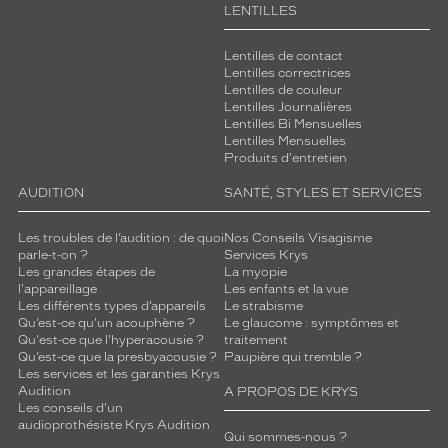
LENTILLES
e
t
t
Lentilles de contact
e
Lentilles correctrices
Lentilles de couleur
p
Lentilles Journalières
a
Lentilles Bi Mensuelles
i
Lentilles Mensuelles
r
Produits d'entretien
e
e
AUDITION
SANTÉ, STYLES ET SERVICES
s
t
Les troubles de l’audition : de quoi
Nos Conseils Visagisme
p
parle-t-on ?
Services Krys
a
Les grandes étapes de
La myopie
l'appareillage
Les enfants et la vue
r
Les différents types d’appareils
Le strabisme
f
Qu’est-ce qu'un acouphène ?
Le glaucome : symptômes et
a
Qu'est-ce que l'hyperacousie ?
traitement
i
Qu’est-ce que la presbyacousie ?
Paupière qui tremble ?
t
Les services et les garanties Krys
Audition
e
A PROPOS DE KRYS
Les conseils d'un
p
audioprothésiste Krys Audition
o
Qui sommes-nous ?