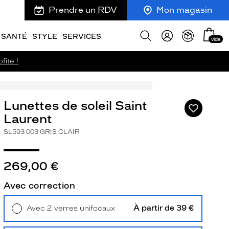
Prendre un RDV
Mon magasin
Mon
Afficher
SANTÉ
STYLE
SERVICES
vide
panie
la
recherche
fite !
Lunettes de soleil Saint
Ajouter
à
Laurent
ma
SL593 003 GRIS CLAIR
liste
d’envies
269,00 €
Avec correction
ivant
À partir de 39 €
Avec 2 verres unifocaux
Retrait en magasin
Offert