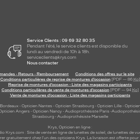
Service Clients : 09 69 32 80 35
Pendant l'été, le service clients est disponible du
lundi au vendredi de 10h à 18h.
serviceclients@krys.com
Nous contacter
andes - Retours - Remboursement
Conditions des offres sur le site
Conditions particulières de reprise de montures d’occasion
[PDF — 86
Ko
]
Reprise de montures d’occasion - Liste des magasins participants
Conditions particulières de vente de montures d’occasion
[PDF — 94
Ko
]
Vente de montures d’occasion - Liste des magasins participants
 Bordeaux
-
Opticien Nantes
-
Opticien Strasbourg
-
Opticien Lille
-
Opticien
Opticien Angers
-
Opticien Nancy
-
Audioprothésiste Paris
-
Audioprothési
Strasbourg
-
Audioprothésiste Marseille
Krys, Opticien en ligne :
dio
Krys.com : Site de vente en ligne de lunettes de soleil, de lunettes de vu
rer gratuitement chez l'un des opticiens Krys. La livraison est offerte pour