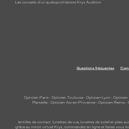
u
Les conseils d'un audioprothésiste Krys Audition
l
e
u
r
g
r
i
s
c
Questions fréquentes
Comm
r
i
s
t
Opticien Paris
-
Opticien Toulouse
-
Opticien Lyon
-
Opticien
a
Marseille
-
Opticien Aix-en-Provence
-
Opticien Reims
-
l
f
e
lentilles de contact
,
lunettes de vue
,
lunettes de soleil
et
piles au
r
grâce au miroir virtuel Krys, commandez en ligne et faites vous liv