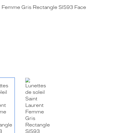
RE_FACEBOOK_TITLE
.SHARE_TWITTER_TITLE