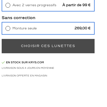
À partir de 99 €
Avec 2 verres progressifs
Retrait en magasin
Offert
Sans correction
269,00 €
Monture seule
Livraison à domicile
5,90 €
Retrait en magasin
Offert
CHOISIR CES LUNETTES
EN STOCK SUR KRYS.COM
LIVRAISON SOUS 4 JOURS EN MOYENNE
LIVRAISON OFFERTE EN MAGASIN