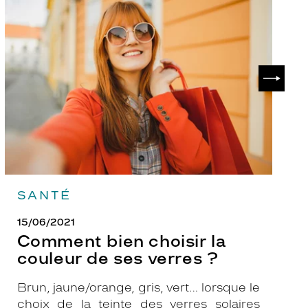
Comment
P
bien
ch
choisir
le
la
v
couleur
p
de
?
SUIVAN
ses
verres
?
SANTÉ
15/06/2021
Comment bien choisir la
couleur de ses verres ?
Brun, jaune/orange, gris, vert… lorsque le
choix de la teinte des verres solaires