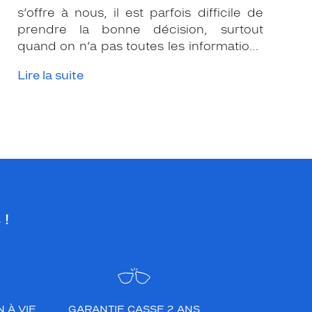
s’offre à nous, il est parfois difficile de
prendre la bonne décision, surtout
quand on n’a pas toutes les informations
nécessaires. Les opticiens Krys sont là
Lire la suite
pour vous conseiller et apporter leur
expertise afin que vous fassiez le bon
choix en fonction de votre amétropie
et/ou de l’activité sportive pratiquée.
 !
 À VIE
GARANTIE CASSE 2 ANS