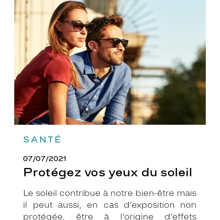
Protégez
vos
yeux
du
soleil
SANTÉ
07/07/2021
Protégez vos yeux du soleil
Le soleil contribue à notre bien-être mais
il peut aussi, en cas d’exposition non
protégée, être à l’origine d’effets