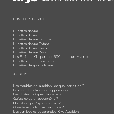
r
e
a
LUNETTES DE VUE
t
y
Lunettes de vue
Lunettes de vue Femme
p
Lunettes de vue Homme
i
Lunettes de vue Enfant
q
Lunettes de vue Guess
Lunettes de vue Gucci
u
Les Forfaits [K] à partir de 39€ - monture + verres
e
Lunettes anti-lumière bleue
Lunettes de sport à la vue
e
t
AUDITION
l
e
Les troubles de l’audition : de quoi parle-t-on ?
Les grandes étapes de l'appareillage
u
Les différents types d’appareils
r
Qu’est-ce qu'un acouphène ?
c
Qu'est-ce que l'hyperacousie ?
Qu’est-ce que la presbyacousie ?
o
Les services et les garanties Krys Audition