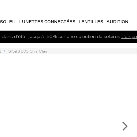
SOLEIL
LUNETTES CONNECTÉES
LENTILLES
AUDITION
plans d'été : jusqu’à -50% sur une sélection de solaires
J'en pro
t
Sl593 003 Gris Clair
Su