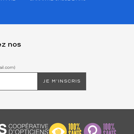
ez nos
il.com)
JE M'INSCRIS