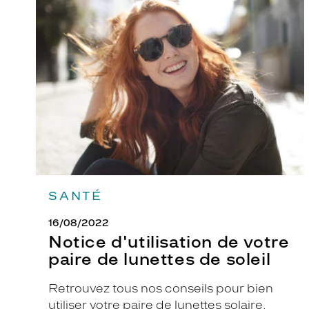
Notice
d'utilisation
s
de
e
votre
r
paire
de
e
lunettes
z
de
à
soleil
l
a
f
o
i
SANTÉ
s
r
16/08/2022
a
Notice d'utilisation de votre
f
paire de lunettes de soleil
f
i
Retrouvez tous nos conseils pour bien
n
utiliser votre paire de lunettes solaire.