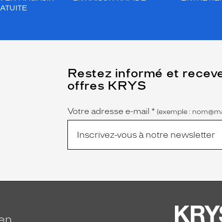
ATUITE
(Ce
Restez informé et recev
champ
offres KRYS
est
Name
obligatoire)
Votre adresse e-mail
*
(exemple : nom@ma
ien