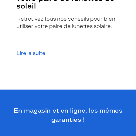
t
soleil
e
n
Retrouvez tous nos conseils pour bien
p
utiliser votre paire de lunettes solaire.
l
a
s
t
i
Lire la suite
q
u
e
m
a
r
r
o
n
En magasin et en ligne, les mêmes
c
garanties !
l
a
i