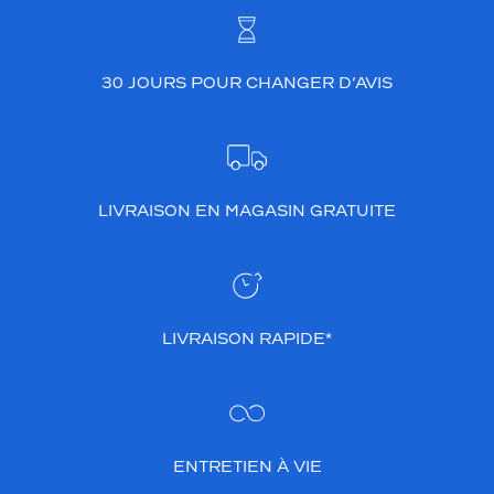
r
,
c
e
30 JOURS POUR CHANGER D’AVIS
q
u
i
r
e
n
LIVRAISON EN MAGASIN GRATUITE
d
r
a
v
o
t
LIVRAISON RAPIDE*
r
e
r
e
g
ENTRETIEN À VIE
a
r