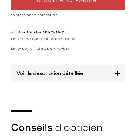
AJOUTER AU PANIER*
a
r
f
*Verres sans correction
a
i
EN STOCK SUR KRYS.COM
t
e
LIVRAISON SOUS 4 JOURS EN MOYENNE
m
LIVRAISON OFFERTE EN MAGASIN
e
n
t
é
Voir la description détaillée
l
é
g
a
n
c
e
e
Conseils
d'opticien
t
m