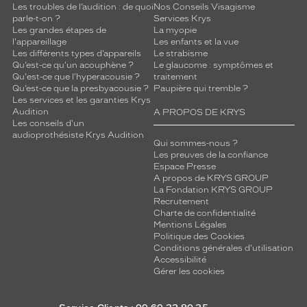
Les troubles de l’audition : de quoi
Nos Conseils Visagisme
n
parle-t-on ?
Services Krys
e
Les grandes étapes de
La myopie
s
l'appareillage
Les enfants et la vue
e
Les différents types d’appareils
Le strabisme
t
Qu’est-ce qu'un acouphène ?
Le glaucome : symptômes et
d
Qu'est-ce que l'hyperacousie ?
traitement
Qu’est-ce que la presbyacousie ?
Paupière qui tremble ?
o
Les services et les garanties Krys
r
Audition
A PROPOS DE KRYS
é
Les conseils d'un
e
audioprothésiste Krys Audition
Qui sommes-nous ?
s
Les preuves de la confiance
,
Espace Presse
c
A propos de KRYS GROUP
e
La Fondation KRYS GROUP
q
Recrutement
Charte de confidentialité
u
Mentions Légales
i
Politique des Cookies
a
Conditions générales d'utilisation
p
Accessibilité
p
Gérer les cookies
o
r