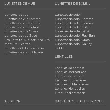
e
LUNETTES DE VUE
LUNETTES DE SOLEIL
g
r
i
Lunettes de vue
Lunettes de soleil
Lunettes de vue Femme
Lunettes de soleil Femme
s
Lunettes de vue Homme
Lunettes de soleil Homme
.
Lunettes de vue Enfant
Lunettes de soleil Enfant
L
Lunettes de vue Guess
Lunettes de soleil bébé
e
Lunettes de vue Gucci
Lunettes de soleil Ray-Ban
s
Les Forfaits [K] à partir de 39€ -
Lunettes de soleil Gucci
monture + verres
Lunettes de soleil Oakley
b
Lunettes anti-lumière bleue
Soldes
r
Lunettes de sport à la vue
a
LENTILLES
n
c
Lentilles de contact
h
Lentilles correctrices
e
Lentilles de couleur
s
Lentilles Journalières
s
Lentilles Bi Mensuelles
o
Lentilles Mensuelles
Produits d'entretien
n
t
AUDITION
SANTÉ, STYLES ET SERVICES
f
i