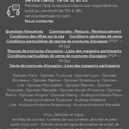
Service Clients : 09 69 32 80 35
t
Pendant l'été, le service clients est disponible du
e
lundi au vendredi de 10h à 18h.
d
serviceclients@krys.com
u
Nous contacter
g
l
Questions fréquentes
Commandes - Retours - Remboursement
a
Conditions des offres sur le site
Conditions générales de vente
Conditions particulières de reprise de montures d’occasion
[PDF —
m
86
Ko
]
o
Reprise de montures d’occasion - Liste des magasins participants
u
Conditions particulières de vente de montures d’occasion
[PDF —
r
94
Ko
]
à
Vente de montures d’occasion - Liste des magasins participants
l
Opticien Paris
-
Opticien Toulouse
-
Opticien Lyon
-
Opticien
a
Bordeaux
-
Opticien Nantes
-
Opticien Strasbourg
-
Opticien
p
Lille
-
Opticien Montpellier
-
Opticien Rennes
-
Opticien
a
Grenoble
-
Opticien Marseille
-
Opticien Aix-en-Provence
-
Opticien
i
Reims
-
Opticien Angers
-
Opticien Nancy
-
Audioprothésiste Paris
-
r
Audioprothésiste Toulouse
-
Audioprothésiste
e
Lille
-
Audioprothésiste Strasbourg
-
Audioprothésiste Marseille
.
Krys, Opticien en ligne :
D
lentilles de contact
,
lunettes de vue
,
lunettes de soleil
et
piles
e
audio
Krys.com : Site de vente en ligne de lunettes de soleil, de
p