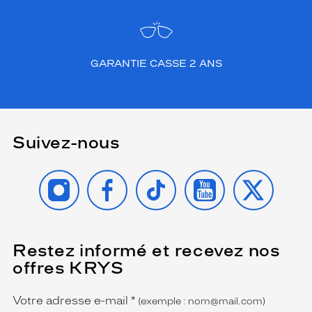
d
p
l
u
GARANTIE CASSE 2 ANS
s
d
o
u
x
.
Suivez-nous
L
e
INSTAGRAM
FACEBOOK
TIKTOK
YOUTUBE
X
s
v
e
r
r
Restez informé et recevez nos
(Ce
e
champ
s
offres KRYS
est
Name
,
obligatoire)
e
Votre adresse e-mail
*
(exemple : nom@mail.com)
u