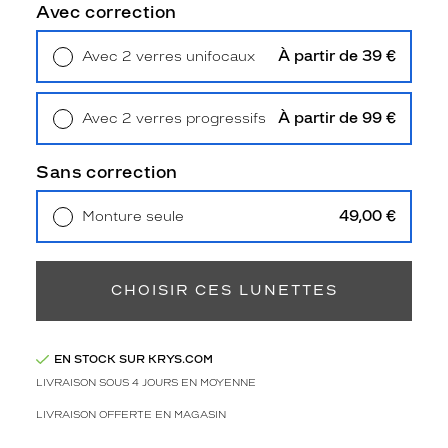
t
Avec correction
r
a
À partir de 39 €
Avec 2 verres unifocaux
t
Retrait en magasin
Offert
e
n
À partir de 99 €
Avec 2 verres progressifs
d
Retrait en magasin
Offert
a
n
Sans correction
c
e
49,00 €
Monture seule
i
Livraison à domicile
5,90 €
d
Retrait en magasin
Offert
é
a
CHOISIR CES LUNETTES
l
p
o
EN STOCK SUR KRYS.COM
u
LIVRAISON SOUS 4 JOURS EN MOYENNE
r
d
LIVRAISON OFFERTE EN MAGASIN
o