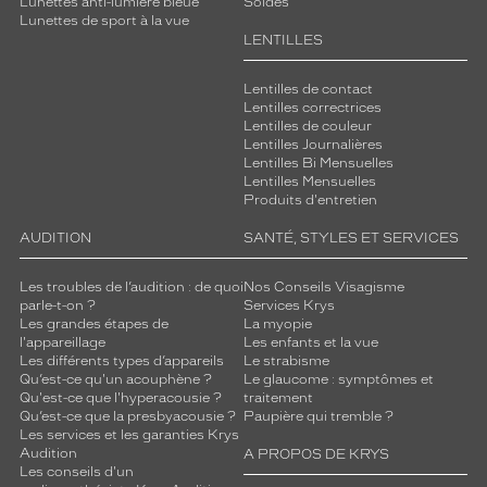
Lunettes anti-lumière bleue
Soldes
Lunettes de sport à la vue
Mixte
LENTILLES
Forme
de
Lentilles de contact
la
Lentilles correctrices
monture
Lentilles de couleur
Lentilles Journalières
Pantos
Lentilles Bi Mensuelles
Couleur
Lentilles Mensuelles
de
Produits d'entretien
la
AUDITION
SANTÉ, STYLES ET SERVICES
monture
300
Les troubles de l’audition : de quoi
Nos Conseils Visagisme
parle-t-on ?
Services Krys
Brun
Les grandes étapes de
La myopie
Cristal
l'appareillage
Les enfants et la vue
Couleur
Les différents types d’appareils
Le strabisme
du
Qu’est-ce qu'un acouphène ?
Le glaucome : symptômes et
verre
Qu'est-ce que l'hyperacousie ?
traitement
Qu’est-ce que la presbyacousie ?
Paupière qui tremble ?
Les services et les garanties Krys
Gris
Audition
A PROPOS DE KRYS
dégradé
Les conseils d'un
Indice