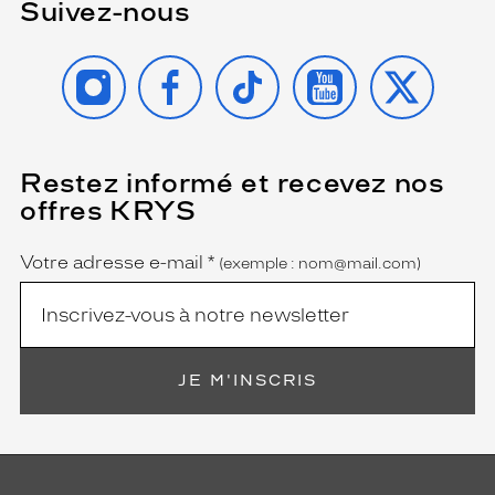
Suivez-nous
m
e
n
INSTAGRAM
FACEBOOK
TIKTOK
YOUTUBE
X
t
d
e
v
o
Restez informé et recevez nos
(Ce
u
champ
offres KRYS
s
est
Name
obligatoire)
l
a
Votre adresse e-mail
*
(exemple : nom@mail.com)
s
t
a
r
d
JE M'INSCRIS
e
l
a
p
l