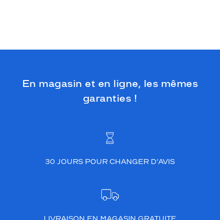
m
b
i
n
é
e
à
s
a
En magasin et en ligne, les mêmes
f
garanties !
o
r
m
e
r
o
n
30 JOURS POUR CHANGER D’AVIS
d
e
i
n
t
e
LIVRAISON EN MAGASIN GRATUITE