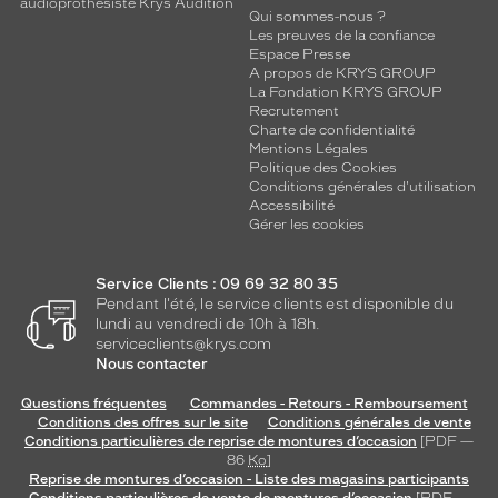
audioprothésiste Krys Audition
Qui sommes-nous ?
de
Les preuves de la confiance
protection
Espace Presse
A propos de KRYS GROUP
3
La Fondation KRYS GROUP
Polarisant
Recrutement
Charte de confidentialité
Mentions Légales
Oui
Politique des Cookies
Type
Conditions générales d'utilisation
de
Accessibilité
verres
Gérer les cookies
compatibles
Service Clients : 09 69 32 80 35
Progressifs
Pendant l'été, le service clients est disponible du
Unifocaux
lundi au vendredi de 10h à 18h.
Type
serviceclients@krys.com
de
Nous contacter
montage
Questions fréquentes
Commandes - Retours - Remboursement
Cerclé
Conditions des offres sur le site
Conditions générales de vente
Taille
Conditions particulières de reprise de montures d’occasion
[PDF —
86
Ko
]
de
Reprise de montures d’occasion - Liste des magasins participants
monture