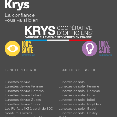
a
g
e
La confiance
!
vous va si bien
Dimensions
de
la
monture
5 mm
5 mm
LUNETTES DE VUE
LUNETTES DE SOLEIL
Lunettes de vue
Lunettes de soleil
 mm
 mm
Lunettes de vue Femme
Lunettes de soleil Femme
Lunettes de vue Homme
Lunettes de soleil Homme
Lunettes de vue Enfant
Lunettes de soleil Enfant
Détails
Lunettes de vue Guess
Lunettes de soleil bébé
techniques
Lunettes de vue Gucci
Lunettes de soleil Ray-Ban
Les Forfaits [K] à partir de 39€ -
Lunettes de soleil Gucci
Genre
monture + verres
Lunettes de soleil Oakley