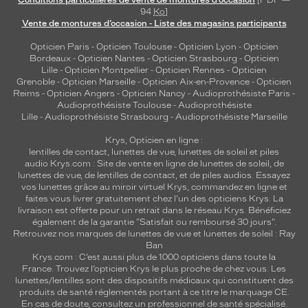
Conditions particulières de vente de montures d’occasion
[PDF —
94
Ko
]
XS
Vente de montures d’occasion - Liste des magasins participants
discountDetail
Opticien Paris
-
Opticien Toulouse
-
Opticien Lyon
-
Opticien
Bordeaux
-
Opticien Nantes
-
Opticien Strasbourg
-
Opticien
-50%
Lille
-
Opticien Montpellier
-
Opticien Rennes
-
Opticien
Matière
Grenoble
-
Opticien Marseille
-
Opticien Aix-en-Provence
-
Opticien
Reims
-
Opticien Angers
-
Opticien Nancy
-
Audioprothésiste Paris
-
Plastique
Audioprothésiste Toulouse
-
Audioprothésiste
Fournisseur
Lille
-
Audioprothésiste Strasbourg
-
Audioprothésiste Marseille
Krys, Opticien en ligne :
Codir
lentilles de contact
,
lunettes de vue
,
lunettes de soleil
et
piles
Marque
audio
Krys.com : Site de vente en ligne de lunettes de soleil, de
Signature
lunettes de vue, de
lentilles de contact
, et de piles audios. Essayez
Krys
vos lunettes grâce au miroir virtuel Krys, commandez en ligne et
faites vous livrer gratuitement chez l'un des opticiens Krys. La
livraison est offerte pour un retrait dans le réseau Krys. Bénéficiez
également de la garantie "Satisfait ou remboursé 30 jours".
Retrouvez nos marques de lunettes de vue et
lunettes de soleil : Ray
Ban
Krys.com : C’est aussi plus de 1000 opticiens dans toute la
France.
Trouvez l’opticien Krys le plus proche de chez vous
. Les
lunettes/lentilles sont des dispositifs médicaux qui constituent des
produits de santé réglementés portant à ce titre le marquage CE.
En cas de doute, consultez un professionnel de santé spécialisé.