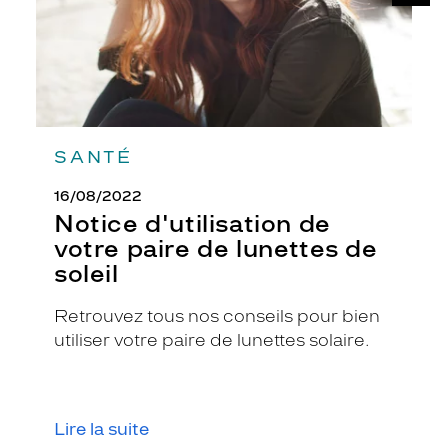
de
e
soleil
.
S
a
c
o
u
l
SANTÉ
e
u
16/08/2022
r
Notice d'utilisation de
b
votre paire de lunettes de
r
soleil
u
n
e
Retrouvez tous nos conseils pour bien
v
utiliser votre paire de lunettes solaire.
i
v
e
c
Lire la suite
o