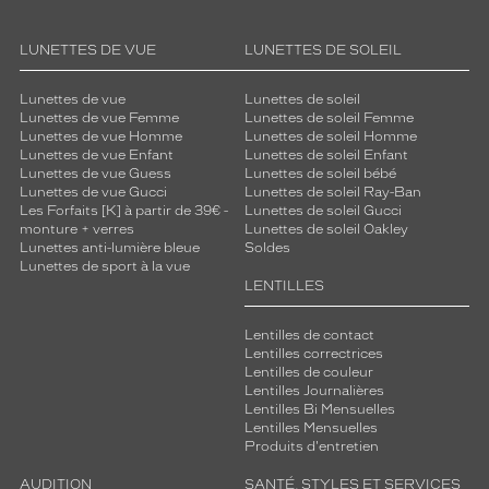
s
l
u
LUNETTES DE VUE
LUNETTES DE SOLEIL
n
e
Lunettes de vue
Lunettes de soleil
t
Lunettes de vue Femme
Lunettes de soleil Femme
t
Lunettes de vue Homme
Lunettes de soleil Homme
e
Lunettes de vue Enfant
Lunettes de soleil Enfant
Lunettes de vue Guess
Lunettes de soleil bébé
s
Lunettes de vue Gucci
Lunettes de soleil Ray-Ban
o
Les Forfaits [K] à partir de 39€ -
Lunettes de soleil Gucci
f
monture + verres
Lunettes de soleil Oakley
f
Lunettes anti-lumière bleue
Soldes
r
Lunettes de sport à la vue
e
LENTILLES
n
t
Lentilles de contact
u
Lentilles correctrices
n
Lentilles de couleur
Lentilles Journalières
e
Lentilles Bi Mensuelles
e
Lentilles Mensuelles
x
Produits d'entretien
p
é
AUDITION
SANTÉ, STYLES ET SERVICES