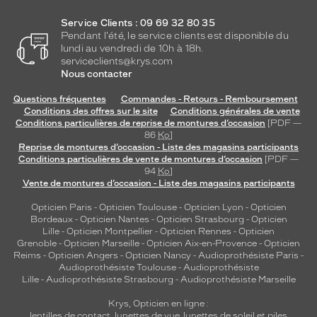
n
n
Service Clients : 09 69 32 80 35
e
Pendant l'été, le service clients est disponible du
l
lundi au vendredi de 10h à 18h.
l
serviceclients@krys.com
e
Nous contacter
a
Questions fréquentes
Commandes - Retours - Remboursement
v
Conditions des offres sur le site
Conditions générales de vente
e
Conditions particulières de reprise de montures d’occasion
[PDF —
c
86
Ko
]
d
Reprise de montures d’occasion - Liste des magasins participants
e
Conditions particulières de vente de montures d’occasion
[PDF —
94
Ko
]
s
Vente de montures d’occasion - Liste des magasins participants
v
e
Opticien Paris
-
Opticien Toulouse
-
Opticien Lyon
-
Opticien
r
Bordeaux
-
Opticien Nantes
-
Opticien Strasbourg
-
Opticien
r
Lille
-
Opticien Montpellier
-
Opticien Rennes
-
Opticien
e
Grenoble
-
Opticien Marseille
-
Opticien Aix-en-Provence
-
Opticien
Reims
-
Opticien Angers
-
Opticien Nancy
-
Audioprothésiste Paris
-
s
Audioprothésiste Toulouse
-
Audioprothésiste
b
Lille
-
Audioprothésiste Strasbourg
-
Audioprothésiste Marseille
l
e
Krys, Opticien en ligne :
u
lentilles de contact
,
lunettes de vue
,
lunettes de soleil
et
piles