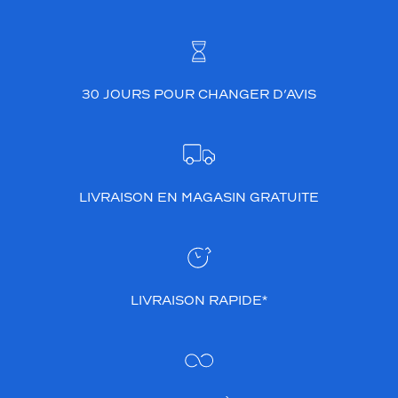
u
e
a
j
o
u
30 JOURS POUR CHANGER D’AVIS
t
e
n
t
u
LIVRAISON EN MAGASIN GRATUITE
n
e
t
o
u
c
LIVRAISON RAPIDE*
h
e
é
c
l
a