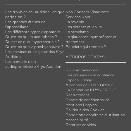
r
i
Les troubles de l’audition : de quoi
Nos Conseils Visagisme
e
parle-t-on ?
Services Krys
n
Les grandes étapes de
La myopie
c
l'appareillage
Les enfants et la vue
Les différents types d’appareils
Le strabisme
e
Qu’est-ce qu'un acouphène ?
Le glaucome : symptômes et
v
Qu'est-ce que l'hyperacousie ?
traitement
i
Qu’est-ce que la presbyacousie ?
Paupière qui tremble ?
s
Les services et les garanties Krys
u
Audition
A PROPOS DE KRYS
Les conseils d'un
e
audioprothésiste Krys Audition
l
Qui sommes-nous ?
l
Les preuves de la confiance
e
Espace Presse
A propos de KRYS GROUP
e
La Fondation KRYS GROUP
x
Recrutement
c
Charte de confidentialité
e
Mentions Légales
p
Politique des Cookies
t
Conditions générales d'utilisation
Accessibilité
i
Gérer les cookies
o