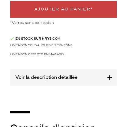
i
l
AJOUTER AU PANIER*
S
i
*Verres sans correction
g
n
a
EN STOCK SUR KRYS.COM
t
LIVRAISON SOUS 4 JOURS EN MOYENNE
u
r
LIVRAISON OFFERTE EN MAGASIN
e
.
L
a
Voir la description détaillée
m
o
n
t
u
r
e
e