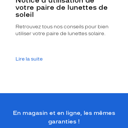
Notice d'utilisation de
l
votre paire de lunettes de
a
soleil
f
o
Retrouvez tous nos conseils pour bien
r
m
utiliser votre paire de lunettes solaire.
e
p
i
l
Lire la suite
o
t
e
e
n
p
l
a
s
En magasin et en ligne, les mêmes
t
i
garanties !
q