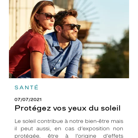
Protégez
vos
yeux
du
soleil
SANTÉ
07/07/2021
Protégez vos yeux du soleil
Le soleil contribue à notre bien-être mais
il peut aussi, en cas d’exposition non
protégée, être à l’origine d’effets