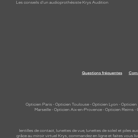
u
Les conseils d'un audioprothésiste Krys Audition
c
h
e
s
o
p
h
i
s
Questions fréquentes
Comm
t
i
q
u
Opticien Paris
-
Opticien Toulouse
-
Opticien Lyon
-
Opticien
é
Marseille
-
Opticien Aix-en-Provence
-
Opticien Reims
-
e
à
v
lentilles de contact
,
lunettes de vue
,
lunettes de soleil
et
piles au
o
grâce au miroir virtuel Krys, commandez en ligne et faites vous liv