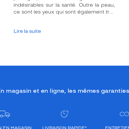
indésirables sur la santé. Outre la peau,
ce sont les yeux qui sont également très
exposés aux rayonnements ultraviolets
(UV). Même si le soleil se fait discret ou
Lire la suite
que le temps est couvert, il est donc
impératif de les protéger en ville, à la
mer, à la montagne, lors de toutes les
activités en extérieur.
n magasin et en ligne, les mêmes garanties
N EN MAGASIN
LIVRAISON RAPIDE*
ENTRETIEN