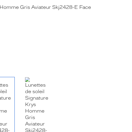
RE_FACEBOOK_TITLE
.SHARE_TWITTER_TITLE