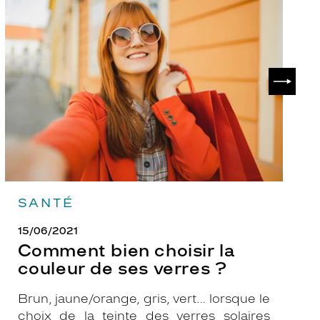
Comment
P
bien
ch
choisir
le
la
v
couleur
p
de
?
SUIVAN
ses
verres
?
SANTÉ
15/06/2021
Comment bien choisir la
couleur de ses verres ?
Brun, jaune/orange, gris, vert… lorsque le
choix de la teinte des verres solaires