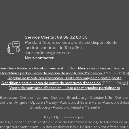
Service Clients : 09 69 32 80 35
Pendant l'été, le service clients est disponible du
lundi au vendredi de 10h à 18h.
serviceclients@krys.com
Nous contacter
andes - Retours - Remboursement
Conditions des offres sur le site
Conditions particulières de reprise de montures d’occasion
[PDF — 86
Ko
]
Reprise de montures d’occasion - Liste des magasins participants
Conditions particulières de vente de montures d’occasion
[PDF — 94
Ko
]
Vente de montures d’occasion - Liste des magasins participants
 Bordeaux
-
Opticien Nantes
-
Opticien Strasbourg
-
Opticien Lille
-
Opticien
Opticien Angers
-
Opticien Nancy
-
Audioprothésiste Paris
-
Audioprothési
Strasbourg
-
Audioprothésiste Marseille
Krys, Opticien en ligne :
dio
Krys.com : Site de vente en ligne de lunettes de soleil, de lunettes de vu
rer gratuitement chez l'un des opticiens Krys. La livraison est offerte pour