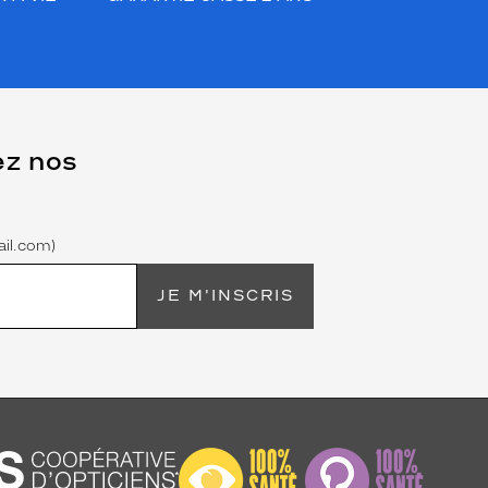
ez nos
il.com)
JE M'INSCRIS