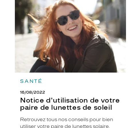
Notice
d'utilisation
S
de
K
votre
J
paire
de
2
lunettes
4
de
2
soleil
8
-
E
.
L
SANTÉ
a
m
16/08/2022
o
Notice d'utilisation de votre
n
paire de lunettes de soleil
t
u
Retrouvez tous nos conseils pour bien
r
utiliser votre paire de lunettes solaire.