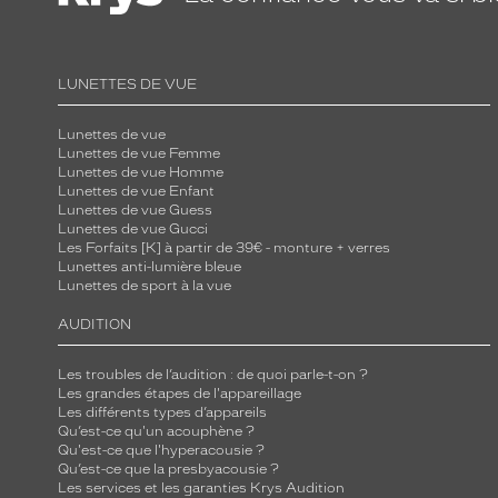
t
i
q
LUNETTES DE VUE
u
e
Lunettes de vue
Lunettes de vue Femme
a
Lunettes de vue Homme
j
Lunettes de vue Enfant
o
Lunettes de vue Guess
Lunettes de vue Gucci
u
Les Forfaits [K] à partir de 39€ - monture + verres
t
Lunettes anti-lumière bleue
Lunettes de sport à la vue
e
n
AUDITION
t
u
Les troubles de l’audition : de quoi parle-t-on ?
Les grandes étapes de l'appareillage
n
Les différents types d’appareils
e
Qu’est-ce qu'un acouphène ?
t
Qu'est-ce que l'hyperacousie ?
Qu’est-ce que la presbyacousie ?
o
Les services et les garanties Krys Audition