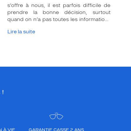
s’offre à nous, il est parfois difficile de
prendre la bonne décision, surtout
quand on n’a pas toutes les informations
nécessaires. Les opticiens Krys sont là
Lire la suite
pour vous conseiller et apporter leur
expertise afin que vous fassiez le bon
choix en fonction de votre amétropie
et/ou de l’activité sportive pratiquée.
 !
 À VIE
GARANTIE CASSE 2 ANS