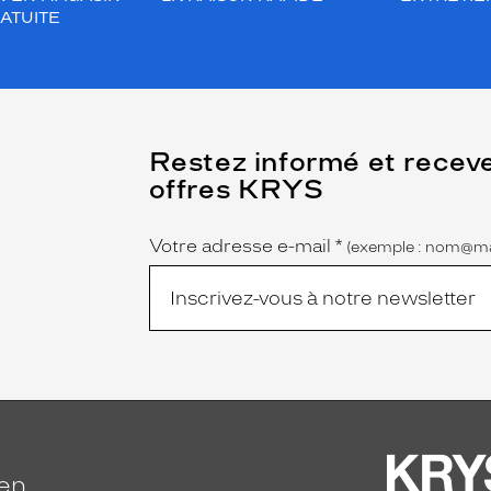
ATUITE
(Ce
Restez informé et recev
champ
offres KRYS
est
Name
obligatoire)
Votre adresse e-mail
*
(exemple : nom@ma
ien