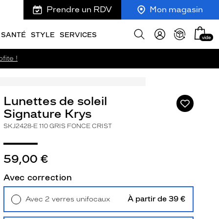
Prendre un RDV
Mon magasin
Mon
Afficher
SANTÉ
STYLE
SERVICES
vide
panie
la
recherche
fite !
Lunettes de soleil
Ajouter
à
Signature Krys
ma
SKJ2428-E 110 GRIS FONCE CRIST
liste
d’envies
59,00 €
Avec correction
ivant
À partir de 39 €
Avec 2 verres unifocaux
Retrait en magasin
Offert