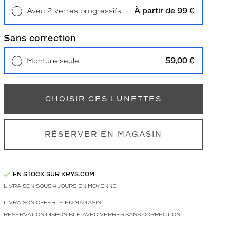
À partir de 99 €
Avec 2 verres progressifs
Retrait en magasin
Offert
Sans correction
59,00 €
Monture seule
Livraison à domicile
5,90 €
Retrait en magasin
Offert
CHOISIR CES LUNETTES
RÉSERVER EN MAGASIN
EN STOCK SUR KRYS.COM
LIVRAISON SOUS 4 JOURS EN MOYENNE
LIVRAISON OFFERTE EN MAGASIN
RÉSERVATION DISPONIBLE AVEC VERRES SANS CORRECTION