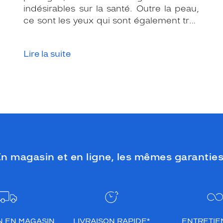
indésirables sur la santé. Outre la peau,
ce sont les yeux qui sont également très
exposés aux rayonnements ultraviolets
(UV). Même si le soleil se fait discret ou
Lire la suite
que le temps est couvert, il est donc
impératif de les protéger en ville, à la
mer, à la montagne, lors de toutes les
activités en extérieur.
n magasin et en ligne, les mêmes garanties
N EN MAGASIN
LIVRAISON RAPIDE*
ENTRETIEN