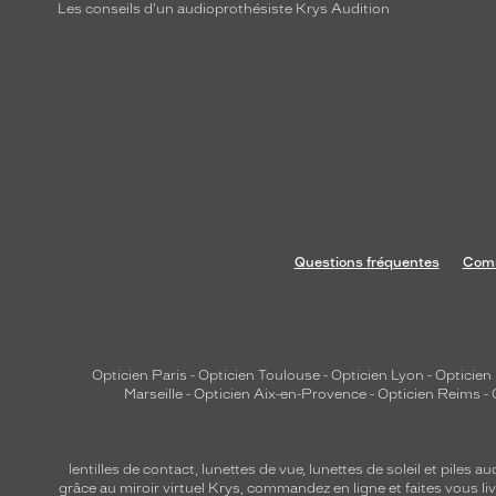
u
Les conseils d'un audioprothésiste Krys Audition
c
h
e
d
e
s
t
y
l
Questions fréquentes
Comm
e
m
o
d
Opticien Paris
-
Opticien Toulouse
-
Opticien Lyon
-
Opticien
e
Marseille
-
Opticien Aix-en-Provence
-
Opticien Reims
-
r
n
e
lentilles de contact
,
lunettes de vue
,
lunettes de soleil
et
piles au
.
grâce au miroir virtuel Krys, commandez en ligne et faites vous liv