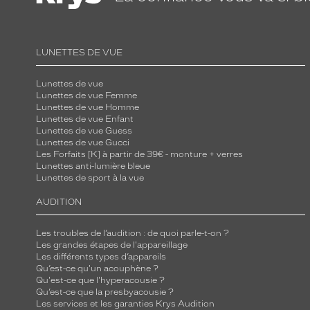
m
é
t
LUNETTES DE VUE
a
l
Lunettes de vue
Lunettes de vue Femme
a
Lunettes de vue Homme
j
Lunettes de vue Enfant
o
Lunettes de vue Guess
Lunettes de vue Gucci
u
Les Forfaits [K] à partir de 39€ - monture + verres
t
Lunettes anti-lumière bleue
Lunettes de sport à la vue
e
n
AUDITION
t
u
Les troubles de l’audition : de quoi parle-t-on ?
Les grandes étapes de l'appareillage
n
Les différents types d’appareils
e
Qu’est-ce qu'un acouphène ?
t
Qu'est-ce que l'hyperacousie ?
Qu’est-ce que la presbyacousie ?
o
Les services et les garanties Krys Audition