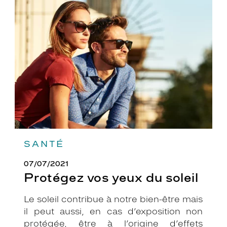
Protégez
vos
yeux
du
soleil
SANTÉ
07/07/2021
Protégez vos yeux du soleil
Le soleil contribue à notre bien-être mais
il peut aussi, en cas d’exposition non
protégée, être à l’origine d’effets