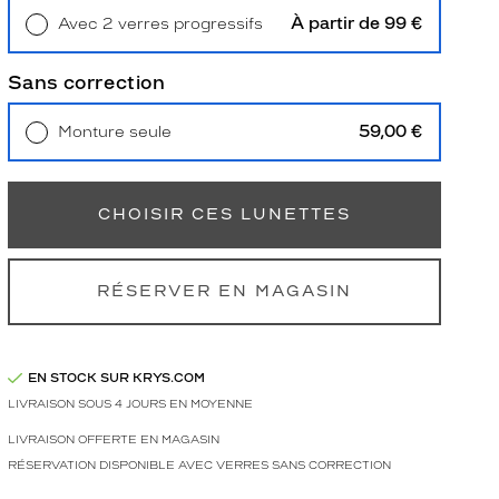
À partir de 99 €
Avec 2 verres progressifs
Retrait en magasin
Offert
Sans correction
59,00 €
Monture seule
Livraison à domicile
5,90 €
Retrait en magasin
Offert
CHOISIR CES LUNETTES
RÉSERVER EN MAGASIN
EN STOCK SUR KRYS.COM
LIVRAISON SOUS 4 JOURS EN MOYENNE
LIVRAISON OFFERTE EN MAGASIN
RÉSERVATION DISPONIBLE AVEC VERRES SANS CORRECTION