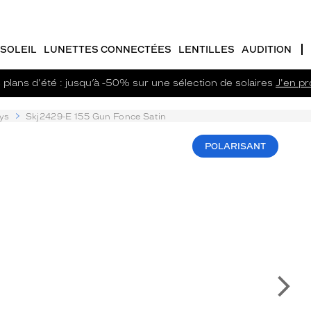
SOLEIL
LUNETTES CONNECTÉES
LENTILLES
AUDITION
plans d'été : jusqu’à -50% sur une sélection de solaires
J'en pro
ys
Skj2429-E 155 Gun Fonce Satin
POLARISANT
Su