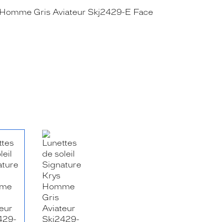
RE_FACEBOOK_TITLE
.SHARE_TWITTER_TITLE