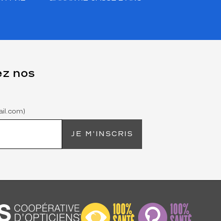
ez nos
il.com)
JE M'INSCRIS