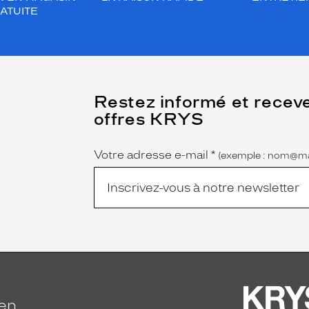
ATUITE
(Ce
Restez informé et recev
champ
offres KRYS
est
Name
obligatoire)
Votre adresse e-mail
*
(exemple : nom@ma
ien