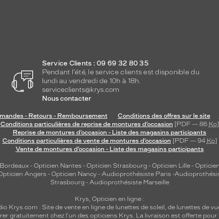
Service Clients : 09 69 32 80 35
Pendant l'été, le service clients est disponible du
lundi au vendredi de 10h à 18h.
serviceclients@krys.com
Nous contacter
andes - Retours - Remboursement
Conditions des offres sur le site
Conditions particulières de reprise de montures d’occasion
[PDF — 86
Ko
]
Reprise de montures d’occasion - Liste des magasins participants
Conditions particulières de vente de montures d’occasion
[PDF — 94
Ko
]
Vente de montures d’occasion - Liste des magasins participants
 Bordeaux
-
Opticien Nantes
-
Opticien Strasbourg
-
Opticien Lille
-
Opticien
Opticien Angers
-
Opticien Nancy
-
Audioprothésiste Paris
-
Audioprothési
Strasbourg
-
Audioprothésiste Marseille
Krys, Opticien en ligne :
dio
Krys.com : Site de vente en ligne de lunettes de soleil, de lunettes de vu
rer gratuitement chez l'un des opticiens Krys. La livraison est offerte pour