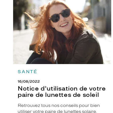
Notice
d'utilisation
u
de
r
votre
e
paire
de
K
lunettes
r
de
y
soleil
s
S
K
J
2
SANTÉ
4
2
16/08/2022
9
Notice d'utilisation de votre
-
paire de lunettes de soleil
E
.
Retrouvez tous nos conseils pour bien
L
utiliser votre paire de lunettes solaire.