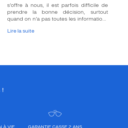
s’offre à nous, il est parfois difficile de
prendre la bonne décision, surtout
quand on n’a pas toutes les informations
nécessaires. Les opticiens Krys sont là
Lire la suite
pour vous conseiller et apporter leur
expertise afin que vous fassiez le bon
choix en fonction de votre amétropie
et/ou de l’activité sportive pratiquée.
 !
 À VIE
GARANTIE CASSE 2 ANS