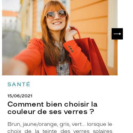
Comment
P
bien
ch
choisir
le
la
v
couleur
p
de
?
SUIVAN
ses
verres
?
SANTÉ
15/06/2021
Comment bien choisir la
couleur de ses verres ?
Brun, jaune/orange, gris, vert… lorsque le
choix de la teinte des verres solaires