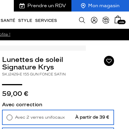
Prendre un RDV
Mon magasin
Mon
Afficher
SANTÉ
STYLE
SERVICES
vide
panie
la
recherche
fite !
Lunettes de soleil
Ajouter
à
Signature Krys
ma
SKJ2429-E 155 GUN FONCE SATIN
liste
d’envies
59,00 €
Avec correction
ivant
À partir de 39 €
Avec 2 verres unifocaux
Retrait en magasin
Offert