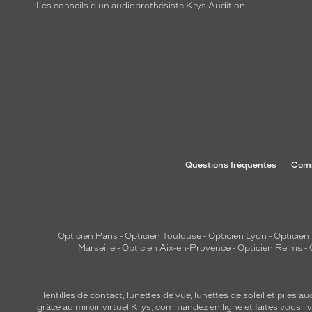
e
Les conseils d'un audioprothésiste Krys Audition
m
e
n
t
a
v
e
c
l
Questions fréquentes
Comm
a
m
o
n
Opticien Paris
-
Opticien Toulouse
-
Opticien Lyon
-
Opticien
t
Marseille
-
Opticien Aix-en-Provence
-
Opticien Reims
-
u
r
e
lentilles de contact
,
lunettes de vue
,
lunettes de soleil
et
piles au
n
grâce au miroir virtuel Krys, commandez en ligne et faites vous liv