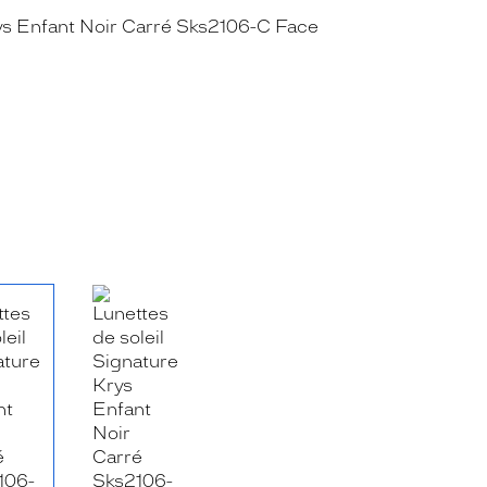
RE_FACEBOOK_TITLE
.SHARE_TWITTER_TITLE