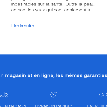
indésirables sur la santé. Outre la peau,
ce sont les yeux qui sont également très
exposés aux rayonnements ultraviolets
(UV). Même si le soleil se fait discret ou
Lire la suite
que le temps est couvert, il est donc
impératif de les protéger en ville, à la
mer, à la montagne, lors de toutes les
activités en extérieur.
n magasin et en ligne, les mêmes garanties
N EN MAGASIN
LIVRAISON RAPIDE*
ENTRETIEN