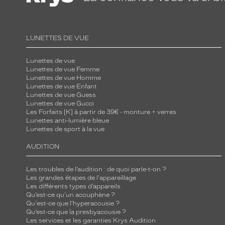
é
s
s
LUNETTES DE VUE
e
m
Lunettes de vue
Lunettes de vue Femme
a
Lunettes de vue Homme
r
Lunettes de vue Enfant
i
Lunettes de vue Guess
Lunettes de vue Gucci
e
Les Forfaits [K] à partir de 39€ - monture + verres
n
Lunettes anti-lumière bleue
Lunettes de sport à la vue
t
p
AUDITION
a
r
Les troubles de l’audition : de quoi parle-t-on ?
Les grandes étapes de l'appareillage
f
Les différents types d’appareils
a
Qu’est-ce qu'un acouphène ?
i
Qu'est-ce que l'hyperacousie ?
Qu’est-ce que la presbyacousie ?
t
Les services et les garanties Krys Audition