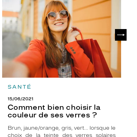
Comment
P
bien
ch
choisir
le
la
v
couleur
p
de
?
SUIVAN
ses
verres
?
SANTÉ
15/06/2021
Comment bien choisir la
couleur de ses verres ?
Brun, jaune/orange, gris, vert… lorsque le
choix de la teinte des verres solaires