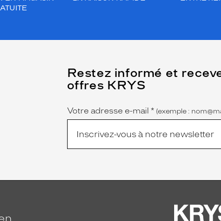
ATUITE
(Ce
Restez informé et recev
champ
offres KRYS
est
Name
obligatoire)
Votre adresse e-mail
*
(exemple : nom@ma
ien