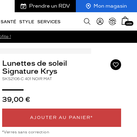
Prendre un RDV
Mon magasin
Mon
Afficher
SANTÉ
STYLE
SERVICES
vide
panie
la
recherche
fite !
Lunettes de soleil
Ajouter
à
Signature Krys
ma
SKS2106-C 401 NOIR MAT
liste
d’envies
39,00 €
AJOUTER AU PANIER*
ivant
*Verres sans correction