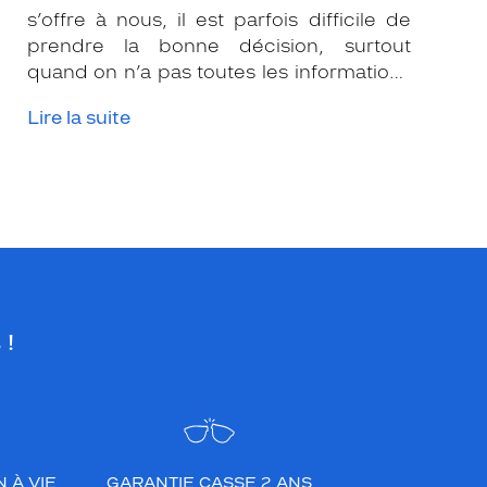
s’offre à nous, il est parfois difficile de
prendre la bonne décision, surtout
quand on n’a pas toutes les informations
nécessaires. Les opticiens Krys sont là
Lire la suite
pour vous conseiller et apporter leur
expertise afin que vous fassiez le bon
choix en fonction de votre amétropie
et/ou de l’activité sportive pratiquée.
 !
 À VIE
GARANTIE CASSE 2 ANS