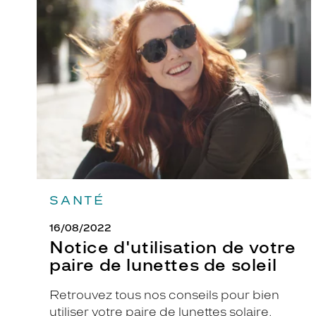
Notice
d'utilisation
a
de
a
votre
u
paire
de
x
lunettes
e
de
n
soleil
f
a
n
t
s
SANTÉ
q
u
16/08/2022
i
Notice d'utilisation de votre
a
paire de lunettes de soleil
i
m
Retrouvez tous nos conseils pour bien
e
utiliser votre paire de lunettes solaire.