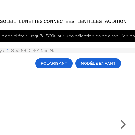
SOLEIL
LUNETTES CONNECTÉES
LENTILLES
AUDITION
plans d'été : jusqu’à -50% sur une sélection de solaires
J'en pro
ys
Sks2106-C 401 Noir Mat
POLARISANT
MODÈLE ENFANT
Su