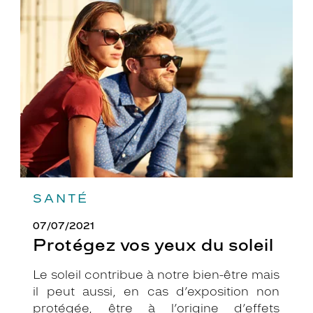
Protégez
vos
yeux
du
soleil
SANTÉ
07/07/2021
Protégez vos yeux du soleil
Le soleil contribue à notre bien-être mais
il peut aussi, en cas d’exposition non
protégée, être à l’origine d’effets