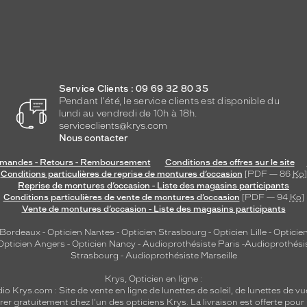
Service Clients : 09 69 32 80 35
Pendant l'été, le service clients est disponible du
lundi au vendredi de 10h à 18h.
serviceclients@krys.com
Nous contacter
andes - Retours - Remboursement
Conditions des offres sur le site
Conditions particulières de reprise de montures d’occasion
[PDF — 86
Ko
]
Reprise de montures d’occasion - Liste des magasins participants
Conditions particulières de vente de montures d’occasion
[PDF — 94
Ko
]
Vente de montures d’occasion - Liste des magasins participants
 Bordeaux
-
Opticien Nantes
-
Opticien Strasbourg
-
Opticien Lille
-
Opticien
Opticien Angers
-
Opticien Nancy
-
Audioprothésiste Paris
-
Audioprothési
Strasbourg
-
Audioprothésiste Marseille
Krys, Opticien en ligne :
dio
Krys.com : Site de vente en ligne de lunettes de soleil, de lunettes de vu
rer gratuitement chez l'un des opticiens Krys. La livraison est offerte pour