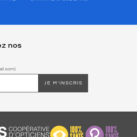
ez nos
il.com)
JE M'INSCRIS