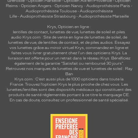
Grenoble
-
Opticien Marseille
-
Opticien Aix-en-Provence
-
Opticien
Reims
-
Opticien Angers
-
Opticien Nancy
-
Audioprothésiste Paris
-
Audioprothésiste Toulouse
-
Audioprothésiste
Lille
-
Audioprothésiste Strasbourg
-
Audioprothésiste Marseille
Krys, Opticien en ligne :
lentilles de contact
,
lunettes de vue
,
lunettes de soleil
et
piles
audio
Krys.com : Site de vente en ligne de lunettes de soleil, de
lunettes de vue, de
lentilles de contact
, et de piles audios. Essayez
vos lunettes grâce au miroir virtuel Krys, commandez en ligne et
faites vous livrer gratuitement chez l'un des opticiens Krys. La
livraison est offerte pour un retrait dans le réseau Krys. Bénéficiez
également de la garantie "Satisfait ou remboursé 30 jours".
Retrouvez nos marques de lunettes de vue et
lunettes de soleil : Ray
Ban
Krys.com : C’est aussi plus de 1000 opticiens dans toute la
France.
Trouvez l’opticien Krys le plus proche de chez vous
. Les
lunettes/lentilles sont des dispositifs médicaux qui constituent des
produits de santé réglementés portant à ce titre le marquage CE.
En cas de doute, consultez un professionnel de santé spécialisé.