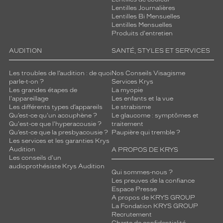
Non
Lentilles Journalières
Lentilles Bi Mensuelles
Type
Lentilles Mensuelles
de
Produits d'entretien
verres
compatibles
AUDITION
SANTÉ, STYLES ET SERVICES
Progressifs
Les troubles de l’audition : de quoi
Nos Conseils Visagisme
Unifocaux
parle-t-on ?
Services Krys
Type
Les grandes étapes de
La myopie
de
l'appareillage
Les enfants et la vue
Les différents types d’appareils
Le strabisme
montage
Qu’est-ce qu'un acouphène ?
Le glaucome : symptômes et
Qu'est-ce que l'hyperacousie ?
traitement
Cerclé
Qu’est-ce que la presbyacousie ?
Paupière qui tremble ?
Taille
Les services et les garanties Krys
de
Audition
A PROPOS DE KRYS
monture
Les conseils d'un
audioprothésiste Krys Audition
Qui sommes-nous ?
M
Les preuves de la confiance
discountDetail
Espace Presse
A propos de KRYS GROUP
La Fondation KRYS GROUP
-30%
Recrutement
Matière