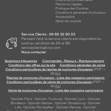
Charte de confidentialité
Mentions Légales
Métal
Politique des Cookies
Fournisseur
Conditions générales d'utilisation
Accessibilité
Gérer les cookies
Marcolin
France
Sas
Service Clients : 09 69 32 80 35
Marque
Pendant l'été, le service clients est disponible du
Swarovski
lundi au vendredi de 10h à 18h.
serviceclients@krys.com
Nous contacter
Questions fréquentes
Commandes - Retours - Remboursement
Conditions des offres sur le site
Conditions générales de vente
Conditions particulières de reprise de montures d’occasion
[PDF —
86
Ko
]
Reprise de montures d’occasion - Liste des magasins participants
Conditions particulières de vente de montures d’occasion
[PDF —
94
Ko
]
Vente de montures d’occasion - Liste des magasins participants
Opticien Paris
-
Opticien Toulouse
-
Opticien Lyon
-
Opticien
Bordeaux
-
Opticien Nantes
-
Opticien Strasbourg
-
Opticien
Lille
-
Opticien Montpellier
-
Opticien Rennes
-
Opticien