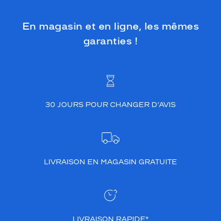
u
t
En magasin et en ligne, les mêmes
s
i
garanties !
m
p
l
e
m
e
30 JOURS POUR CHANGER D’AVIS
n
t
d
i
v
i
LIVRAISON EN MAGASIN GRATUITE
n
e
.
E
l
l
LIVRAISON RAPIDE*