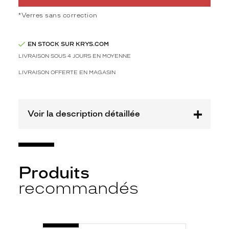
d
e
*Verres sans correction
s
t
EN STOCK SUR KRYS.COM
ê
t
LIVRAISON SOUS 4 JOURS EN MOYENNE
e
LIVRAISON OFFERTE EN MAGASIN
s
!
R
o
Voir la description détaillée
n
d
e
,
m
Produits
é
t
recommandés
a
l
l
i
-