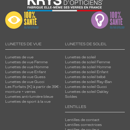
Ronde
Couleur
de
la
monture
08A
LUNETTES DE VUE
LUNETTES DE SOLEIL
Gun
Fonce
Lunettes de vue
Lunettes de soleil
Couleur
Lunettes de vue Femme
Lunettes de soleil Femme
du
Lunettes de vue Homme
Lunettes de soleil Homme
verre
Lunettes de vue Enfant
Lunettes de soleil Enfant
Lunettes de vue Guess
Lunettes de soleil bébé
Lunettes de vue Gucci
Lunettes de soleil Ray-Ban
Gris
Les Forfaits [K] à partir de 39€ -
Lunettes de soleil Gucci
Flash
monture + verres
Lunettes de soleil Oakley
Indice
Lunettes anti-lumière bleue
Soldes
de
Lunettes de sport à la vue
protection
LENTILLES
3
Lentilles de contact
Polarisant
Lentilles correctrices
Lentilles de couleur