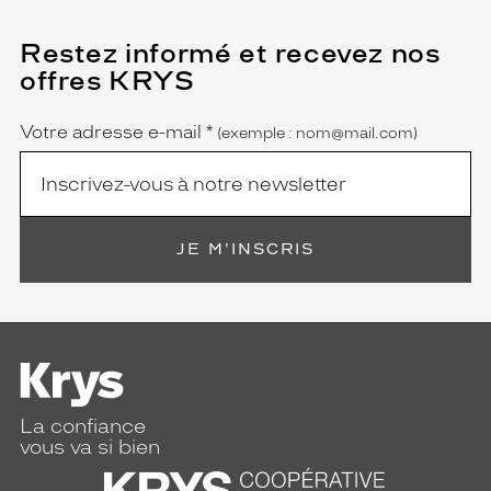
la
monture
Restez informé et recevez nos
(Ce
champ
offres KRYS
est
Name
obligatoire)
9 mm
0 mm
Votre adresse e-mail
*
(exemple : nom@mail.com)
 mm
 mm
JE M'INSCRIS
Détails
techniques
Genre
Femme
Forme
La confiance
de
vous va si bien
la
monture