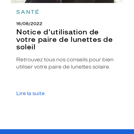
l
e
SANTÉ
s
b
16/08/2022
r
Notice d'utilisation de
a
n
votre paire de lunettes de
c
soleil
h
e
Retrouvez tous nos conseils pour bien
s
utiliser votre paire de lunettes solaire.
.
.
.
E
l
Lire la suite
l
e
e
s
t
t
o