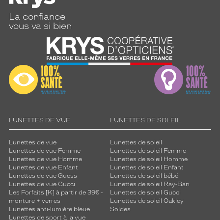
Genre
La confiance
vous va si bien
Femme
Forme
de
la
monture
Carré
Couleur
de
la
LUNETTES DE VUE
LUNETTES DE SOLEIL
monture
Lunettes de vue
Lunettes de soleil
330
Lunettes de vue Femme
Lunettes de soleil Femme
Ecaille
Lunettes de vue Homme
Lunettes de soleil Homme
Fonce
Lunettes de vue Enfant
Lunettes de soleil Enfant
Polarisant
Lunettes de vue Guess
Lunettes de soleil bébé
Lunettes de vue Gucci
Lunettes de soleil Ray-Ban
Les Forfaits [K] à partir de 39€ -
Lunettes de soleil Gucci
Non
monture + verres
Lunettes de soleil Oakley
Type
Lunettes anti-lumière bleue
Soldes
de
Lunettes de sport à la vue