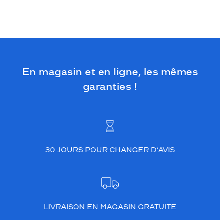
t
è
r
e
à
v
o
En magasin et en ligne, les mêmes
t
r
garanties !
e
v
i
s
a
g
30 JOURS POUR CHANGER D’AVIS
e
e
t
a
c
c
LIVRAISON EN MAGASIN GRATUITE
e