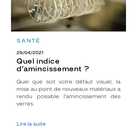
f
o
n
c
é
e
SANTÉ
a
p
29/04/2021
p
Quel indice
o
r
d’amincissement ?
t
e
Quel que soit votre défaut visuel, la
r
mise au point de nouveaux matériaux a
a
rendu possible l’amincissement des
d
u
verres.
c
a
r
Lire la suite
a
c