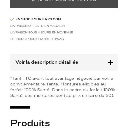
e
m
e
n
EN STOCK SUR KRYS.COM
t
LIVRAISON OFFERTE EN MAGASIN
d
LIVRAISON SOUS 4 JOURS EN MOYENNE
e
30 JOURS POUR CHANGER D'AVIS
v
e
n
i
Voir la description détaillée
r
v
o
*Tarif TTC avant tout avantage négocié par votre
t
complémentaire santé. Montures éligibles au
r
forfait 100% Santé. Dans le cadre du forfait 100%
e
Santé, ces montures sont au prix unitaire de 30€
a
l
l
i
Produits
é
d