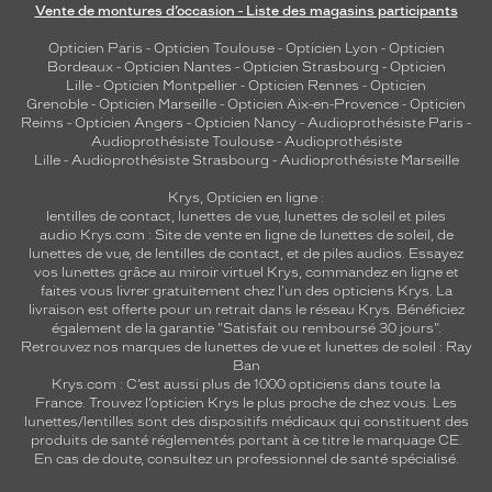
Vente de montures d’occasion - Liste des magasins participants
Opticien Paris
-
Opticien Toulouse
-
Opticien Lyon
-
Opticien
Bordeaux
-
Opticien Nantes
-
Opticien Strasbourg
-
Opticien
Lille
-
Opticien Montpellier
-
Opticien Rennes
-
Opticien
Grenoble
-
Opticien Marseille
-
Opticien Aix-en-Provence
-
Opticien
Reims
-
Opticien Angers
-
Opticien Nancy
-
Audioprothésiste Paris
-
Audioprothésiste Toulouse
-
Audioprothésiste
Lille
-
Audioprothésiste Strasbourg
-
Audioprothésiste Marseille
Krys, Opticien en ligne :
lentilles de contact
,
lunettes de vue
,
lunettes de soleil
et
piles
audio
Krys.com : Site de vente en ligne de lunettes de soleil, de
lunettes de vue, de
lentilles de contact
, et de piles audios. Essayez
vos lunettes grâce au miroir virtuel Krys, commandez en ligne et
faites vous livrer gratuitement chez l'un des opticiens Krys. La
livraison est offerte pour un retrait dans le réseau Krys. Bénéficiez
également de la garantie "Satisfait ou remboursé 30 jours".
Retrouvez nos marques de lunettes de vue et
lunettes de soleil : Ray
Ban
Krys.com : C’est aussi plus de 1000 opticiens dans toute la
France.
Trouvez l’opticien Krys le plus proche de chez vous
. Les
lunettes/lentilles sont des dispositifs médicaux qui constituent des
produits de santé réglementés portant à ce titre le marquage CE.
En cas de doute, consultez un professionnel de santé spécialisé.