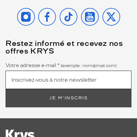
l
o
INSTAGRAM
FACEBOOK
TIKTOK
YOUTUBE
X
o
k
.
Dimensions
Restez informé et recevez nos
(Ce
de
champ
offres KRYS
la
est
Name
obligatoire)
monture
Votre adresse e-mail
*
(exemple : nom@mail.com)
0 mm
 mm
JE M'INSCRIS
 mm
 mm
Détails
techniques