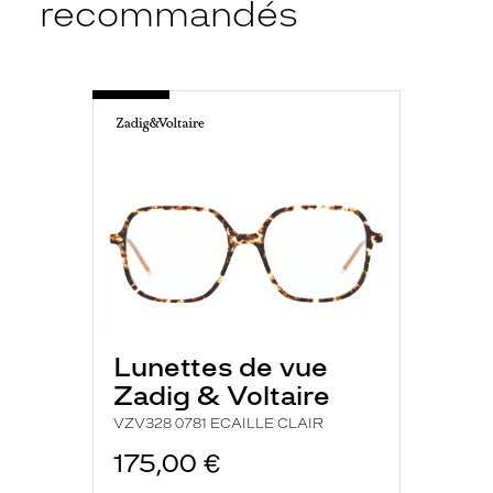
recommandés
e
t
o
u
-
s
VZV328
l
0781
ECAILLE
e
CLAIR
s
j
o
u
r
s
!
L
a
Lunettes de vue
m
o
Zadig & Voltaire
n
VZV328 0781 ECAILLE CLAIR
t
u
175,00 €
r