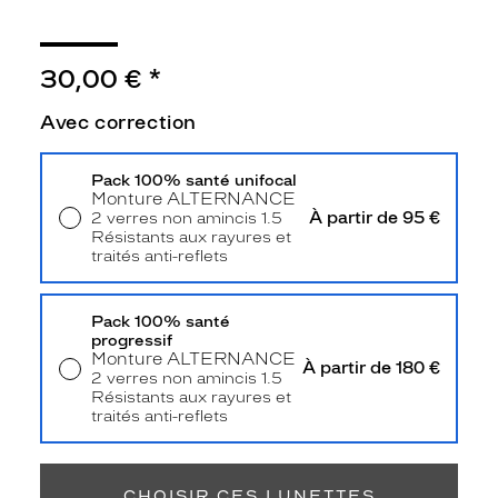
d
e
v
30,00 €
*
u
e
Avec correction
A
L
T
Pack 100% santé unifocal
E
Monture
ALTERNANCE
R
À partir de 95 €
2 verres non amincis 1.5
N
Résistants aux rayures et
A
traités anti-reflets
Livraison à domicile
5,90 €
N
Retrait en magasin
Offert
C
Pack 100% santé
E
progressif
v
Monture
ALTERNANCE
a
À partir de 180 €
2 verres non amincis 1.5
r
Résistants aux rayures et
a
traités anti-reflets
p
Retrait en magasin
Offert
i
d
CHOISIR CES LUNETTES