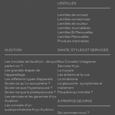
verres
LENTILLES
compatibles
Lentilles de contact
Progressifs
Lentilles correctrices
Unifocaux
Lentilles de couleur
Type
Lentilles Journalières
Lentilles Bi Mensuelles
de
Lentilles Mensuelles
montage
Produits d'entretien
Cerclé
AUDITION
SANTÉ, STYLES ET SERVICES
Taille
de
Les troubles de l’audition : de quoi
Nos Conseils Visagisme
monture
parle-t-on ?
Services Krys
Les grandes étapes de
La myopie
S
l'appareillage
Les enfants et la vue
Matière
Les différents types d’appareils
Le strabisme
Qu’est-ce qu'un acouphène ?
Le glaucome : symptômes et
Qu'est-ce que l'hyperacousie ?
traitement
Plastique
Qu’est-ce que la presbyacousie ?
Paupière qui tremble ?
Fournisseur
Les services et les garanties Krys
Audition
A PROPOS DE KRYS
Codir
Les conseils d'un
audioprothésiste Krys Audition
Marque
Qui sommes-nous ?