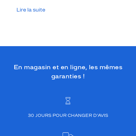
s
a
Lire la suite
g
e
e
t
s
a
c
o
u
En magasin et en ligne, les mêmes
l
e
garanties !
u
r
s
'
a
c
30 JOURS POUR CHANGER D’AVIS
c
o
r
d