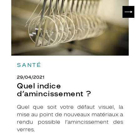
v
SUIV
i
e
n
t
à
t
o
u
s
SANTÉ
l
e
29/04/2021
s
Quel indice
t
y
d’amincissement ?
p
e
Quel que soit votre défaut visuel, la
s
mise au point de nouveaux matériaux a
d
rendu possible l’amincissement des
e
verres.
v
i