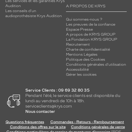
Les services et les garanties Krys
Audition
A PROPOS DE KRYS
Les conseils d'un
5 mm
 mm
audioprothésiste Krys Audition
Qui sommes-nous ?
Les preuves de la confiance
Espace Presse
A propos de KRYS GROUP
La Fondation KRYS GROUP
 mm
 mm
Recrutement
Charte de confidentialité
Détails
Mentions Légales
techniques
Politique des Cookies
Conditions générales d'utilisation
Genre
Accessibilité
Gérer les cookies
Homme
Forme
Service Clients : 09 69 32 80 35
de
Pendant l'été, le service clients est disponible du
la
lundi au vendredi de 10h à 18h.
monture
serviceclients@krys.com
Nous contacter
Pantos
Questions fréquentes
Commandes - Retours - Remboursement
Couleur
Conditions des offres sur le site
Conditions générales de vente
de