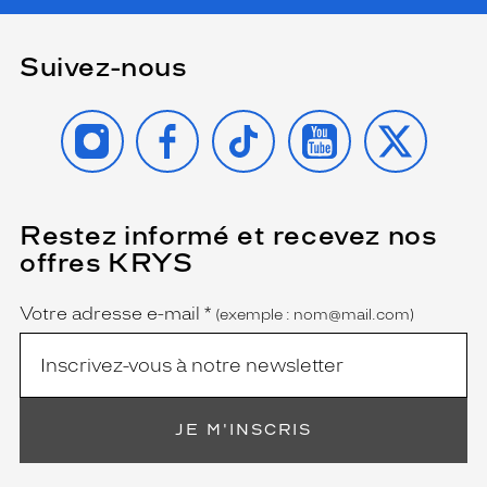
n
s
a
Suivez-nous
n
s
INSTAGRAM
FACEBOOK
TIKTOK
YOUTUBE
X
f
a
u
t
e
a
Restez informé et recevez nos
(Ce
champ
b
offres KRYS
est
Name
s
obligatoire)
o
Votre adresse e-mail
*
l
(exemple : nom@mail.com)
u
!
L
e
s
JE M'INSCRIS
e
s