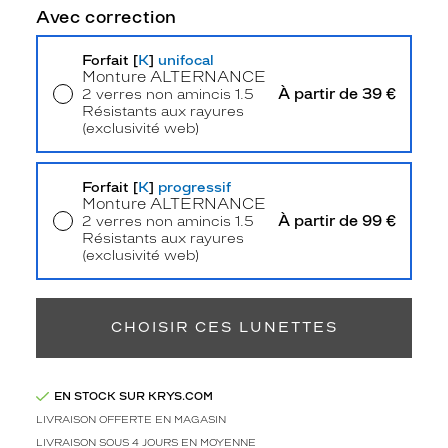
t
Avec correction
i
o
Forfait [
K
]
unifocal
n
Monture
ALTERNANCE
d
À partir de 39 €
2 verres non amincis 1.5
e
Résistants aux rayures
(exclusivité web)
l
Livraison à domicile
5,90 €
a
Retrait en magasin
Offert
s
Forfait [
K
]
progressif
i
Monture
ALTERNANCE
m
À partir de 99 €
2 verres non amincis 1.5
p
Résistants aux rayures
l
(exclusivité web)
i
Retrait en magasin
Offert
c
i
CHOISIR CES LUNETTES
t
é
e
t
EN STOCK SUR KRYS.COM
d
LIVRAISON OFFERTE EN MAGASIN
e
LIVRAISON SOUS 4 JOURS EN MOYENNE