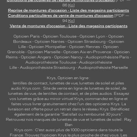
Conditions particulières de reprise de montures d’occasion
[PDF —
la
86
Ko
]
monture
Reprise de montures d’occasion - Liste des magasins participants
Conditions particulières de vente de montures d’occasion
[PDF —
405
94
Ko
]
Vente de montures d’occasion - Liste des magasins participants
Noir
Satin
Opticien Paris
-
Opticien Toulouse
-
Opticien Lyon
-
Opticien
Polarisant
Bordeaux
-
Opticien Nantes
-
Opticien Strasbourg
-
Opticien
Lille
-
Opticien Montpellier
-
Opticien Rennes
-
Opticien
Non
Grenoble
-
Opticien Marseille
-
Opticien Aix-en-Provence
-
Opticien
Reims
-
Opticien Angers
-
Opticien Nancy
-
Audioprothésiste Paris
-
Type
Audioprothésiste Toulouse
-
Audioprothésiste
de
Lille
-
Audioprothésiste Strasbourg
-
Audioprothésiste Marseille
verres
compatibles
Krys, Opticien en ligne :
lentilles de contact
,
lunettes de vue
,
lunettes de soleil
et
piles
Progressifs
audio
Krys.com : Site de vente en ligne de lunettes de soleil, de
lunettes de vue, de
lentilles de contact
, et de piles audios. Essayez
Unifocaux
vos lunettes grâce au miroir virtuel Krys, commandez en ligne et
Type
faites vous livrer gratuitement chez l'un des opticiens Krys. La
de
livraison est offerte pour un retrait dans le réseau Krys. Bénéficiez
montage
également de la garantie "Satisfait ou remboursé 30 jours".
Retrouvez nos marques de lunettes de vue et
lunettes de soleil : Ray
Cerclé
Ban
Krys.com : C’est aussi plus de 1000 opticiens dans toute la
Taille
France.
Trouvez l’opticien Krys le plus proche de chez vous
. Les