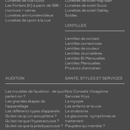
Lunettes de vue Gucci
Lunettes de soleil Ray-Ban
r
Les Forfaits [K] à partir de 39€ -
Lunettes de soleil Gucci
s
monture + verres
Lunettes de soleil Oakley
n
Lunettes anti-lumière bleue
Soldes
Lunettes de sport à la vue
'
LENTILLES
h
é
s
Lentilles de contact
Lentilles correctrices
i
Lentilles de couleur
t
Lentilles Journalières
e
Lentilles Bi Mensuelles
z
Lentilles Mensuelles
p
Produits d'entretien
l
AUDITION
SANTÉ, STYLES ET SERVICES
u
s
.
Les troubles de l’audition : de quoi
Nos Conseils Visagisme
parle-t-on ?
Services Krys
Dimensions
Les grandes étapes de
La myopie
de
l'appareillage
Les enfants et la vue
Les différents types d’appareils
Le strabisme
la
Qu’est-ce qu'un acouphène ?
Le glaucome : symptômes et
monture
Qu'est-ce que l'hyperacousie ?
traitement
Qu’est-ce que la presbyacousie ?
Paupière qui tremble ?