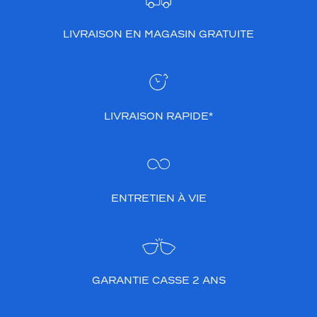
e
à
LIVRAISON EN MAGASIN GRATUITE
t
o
u
s
l
e
LIVRAISON RAPIDE*
s
s
t
y
l
e
ENTRETIEN À VIE
s
.
C
'
e
GARANTIE CASSE 2 ANS
s
t
u