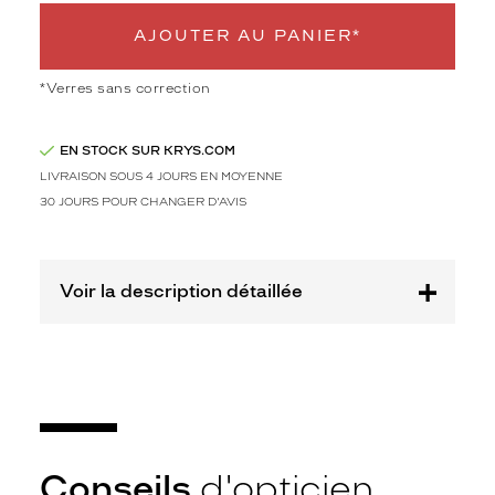
r
é
AJOUTER AU PANIER*
s
e
*Verres sans correction
n
t
é
EN STOCK SUR KRYS.COM
e
LIVRAISON SOUS 4 JOURS EN MOYENNE
s
30 JOURS POUR CHANGER D'AVIS
p
a
r
l
Voir la description détaillée
a
m
a
r
q
u
e
A
l
Conseils
d'opticien