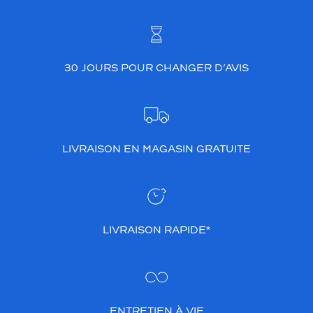
v
o
t
r
e
30 JOURS POUR CHANGER D’AVIS
e
n
f
a
n
t
LIVRAISON EN MAGASIN GRATUITE
d
e
b
o
n
n
LIVRAISON RAPIDE*
e
h
u
m
e
u
ENTRETIEN À VIE