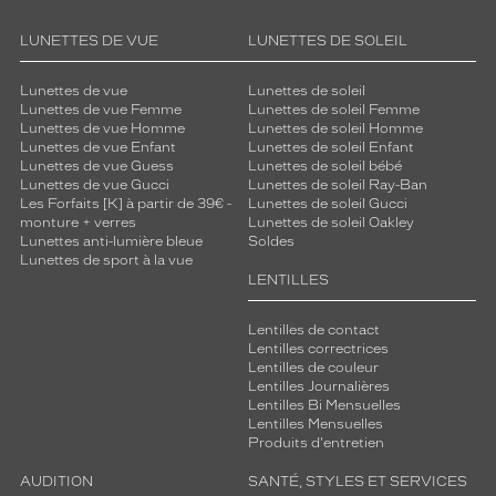
e
s
LUNETTES DE VUE
LUNETTES DE SOLEIL
e
t
d
Lunettes de vue
Lunettes de soleil
Lunettes de vue Femme
Lunettes de soleil Femme
e
Lunettes de vue Homme
Lunettes de soleil Homme
s
Lunettes de vue Enfant
Lunettes de soleil Enfant
c
Lunettes de vue Guess
Lunettes de soleil bébé
o
Lunettes de vue Gucci
Lunettes de soleil Ray-Ban
u
Les Forfaits [K] à partir de 39€ -
Lunettes de soleil Gucci
l
monture + verres
Lunettes de soleil Oakley
Lunettes anti-lumière bleue
Soldes
e
Lunettes de sport à la vue
u
LENTILLES
r
s
Lentilles de contact
q
Lentilles correctrices
u
Lentilles de couleur
i
Lentilles Journalières
l
Lentilles Bi Mensuelles
u
Lentilles Mensuelles
i
Produits d'entretien
p
AUDITION
SANTÉ, STYLES ET SERVICES
e