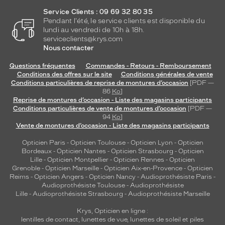
,
Service Clients : 09 69 32 80 35
c
Pendant l'été, le service clients est disponible du
'
lundi au vendredi de 10h à 18h.
e
serviceclients@krys.com
s
Nous contacter
t
t
Questions fréquentes
Commandes - Retours - Remboursement
o
Conditions des offres sur le site
Conditions générales de vente
u
Conditions particulières de reprise de montures d’occasion
[PDF —
86
Ko
]
t
Reprise de montures d’occasion - Liste des magasins participants
c
Conditions particulières de vente de montures d’occasion
[PDF —
e
94
Ko
]
q
Vente de montures d’occasion - Liste des magasins participants
u
e
Opticien Paris
-
Opticien Toulouse
-
Opticien Lyon
-
Opticien
Bordeaux
-
Opticien Nantes
-
Opticien Strasbourg
-
Opticien
l
Lille
-
Opticien Montpellier
-
Opticien Rennes
-
Opticien
'
Grenoble
-
Opticien Marseille
-
Opticien Aix-en-Provence
-
Opticien
o
Reims
-
Opticien Angers
-
Opticien Nancy
-
Audioprothésiste Paris
-
n
Audioprothésiste Toulouse
-
Audioprothésiste
d
Lille
-
Audioprothésiste Strasbourg
-
Audioprothésiste Marseille
e
Krys, Opticien en ligne :
m
lentilles de contact
,
lunettes de vue
,
lunettes de soleil
et
piles
a