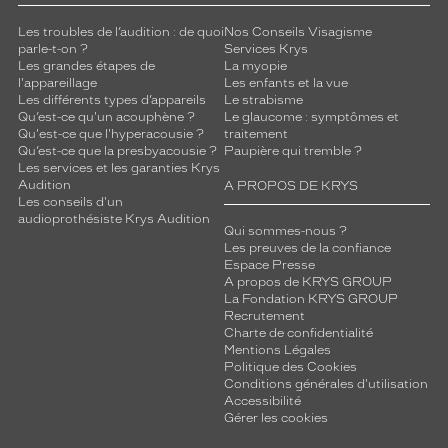
r
m
Les troubles de l’audition : de quoi
Nos Conseils Visagisme
parle-t-on ?
Services Krys
e
Les grandes étapes de
La myopie
t
l'appareillage
Les enfants et la vue
t
Les différents types d’appareils
Le strabisme
r
Qu’est-ce qu'un acouphène ?
Le glaucome : symptômes et
o
Qu'est-ce que l'hyperacousie ?
traitement
Qu’est-ce que la presbyacousie ?
Paupière qui tremble ?
n
Les services et les garanties Krys
t
Audition
A PROPOS DE KRYS
d
Les conseils d'un
e
audioprothésiste Krys Audition
Qui sommes-nous ?
s
Les preuves de la confiance
e
Espace Presse
d
A propos de KRYS GROUP
é
La Fondation KRYS GROUP
m
Recrutement
a
Charte de confidentialité
Mentions Légales
r
Politique des Cookies
q
Conditions générales d'utilisation
u
Accessibilité
e
Gérer les cookies
r