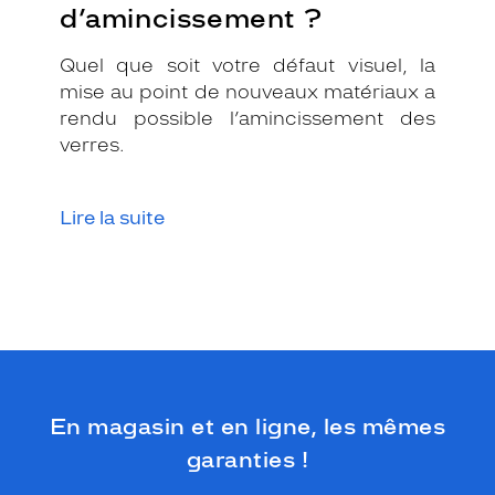
d’amincissement ?
l
a
f
Quel que soit votre défaut visuel, la
o
mise au point de nouveaux matériaux a
r
rendu possible l’amincissement des
m
verres.
e
p
a
n
Lire la suite
t
o
s
q
u
i
m
e
t
En magasin et en ligne, les mêmes
t
garanties !
r
a