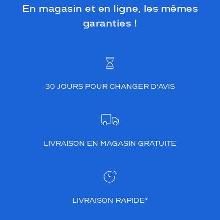
e
En magasin et en ligne, les mêmes
n
garanties !
t
i
e
l
s
p
o
30 JOURS POUR CHANGER D’AVIS
u
r
s
u
b
l
LIVRAISON EN MAGASIN GRATUITE
i
m
e
r
v
LIVRAISON RAPIDE*
o
t