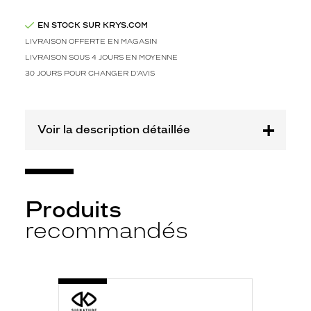
v
e
EN STOCK SUR KRYS.COM
r
r
LIVRAISON OFFERTE EN MAGASIN
e
LIVRAISON SOUS 4 JOURS EN MOYENNE
s
30 JOURS POUR CHANGER D'AVIS
r
e
c
t
Voir la description détaillée
a
n
g
u
l
Produits
a
recommandés
i
r
e
s
e
-
t
ML2305
632
l