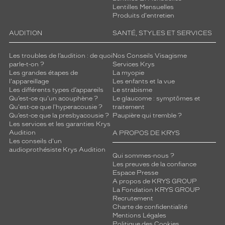
Codir
Lentilles Mensuelles
Marque
Produits d'entretien
Alternance
AUDITION
SANTÉ, STYLES ET SERVICES
Les troubles de l’audition : de quoi
Nos Conseils Visagisme
parle-t-on ?
Services Krys
Les grandes étapes de
La myopie
l'appareillage
Les enfants et la vue
Les différents types d’appareils
Le strabisme
Qu’est-ce qu'un acouphène ?
Le glaucome : symptômes et
Qu'est-ce que l'hyperacousie ?
traitement
Qu’est-ce que la presbyacousie ?
Paupière qui tremble ?
Les services et les garanties Krys
Audition
A PROPOS DE KRYS
Les conseils d'un
audioprothésiste Krys Audition
Qui sommes-nous ?
Les preuves de la confiance
Espace Presse
A propos de KRYS GROUP
La Fondation KRYS GROUP
Recrutement
Charte de confidentialité
Mentions Légales
Politique des Cookies