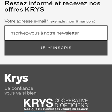
Restez informé et recevez nos
(Ce
Détails
champ
techniques
offres KRYS
est
Name
obligatoire)
Genre
Votre adresse e-mail
*
(exemple : nom@mail.com)
Femme
Forme
de
la
monture
JE M'INSCRIS
Rectangle
Couleur
de
la
monture
332
La confiance
Ecaille
vous va si bien
Fonce
Polarisant
Non