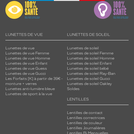
Type
de
verres
compatibles
Progressifs
LUNETTES DE VUE
LUNETTES DE SOLEIL
Unifocaux
Type
Lunettes de vue
Lunettes de soleil
de
Lunettes de vue Femme
Lunettes de soleil Femme
Lunettes de vue Homme
Lunettes de soleil Homme
montage
Lunettes de vue Enfant
Lunettes de soleil Enfant
Lunettes de vue Guess
Lunettes de soleil bébé
Cerclé
Lunettes de vue Gucci
Lunettes de soleil Ray-Ban
Taille
Les Forfaits [K] à partir de 39€ -
Lunettes de soleil Gucci
de
monture + verres
Lunettes de soleil Oakley
monture
Lunettes anti-lumière bleue
Soldes
Lunettes de sport à la vue
LENTILLES
M
Matière
Lentilles de contact
Lentilles correctrices
Plastique
Lentilles de couleur
Fournisseur
Lentilles Journalières
Lentilles Bi Mensuelles