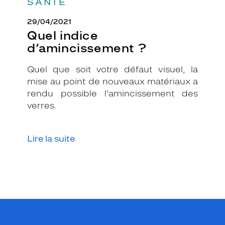
SANTÉ
c
u
29/04/2021
n
Quel indice
d
d’amincissement ?
o
u
Quel que soit votre défaut visuel, la
t
e
mise au point de nouveaux matériaux a
l
rendu possible l’amincissement des
e
verres.
s
é
l
Lire la suite
é
m
e
n
t
s
e
s
s