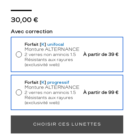
s
i
q
30,00 €
u
e
Avec correction
s
i
Forfait [
K
]
unifocal
n
Monture
ALTERNANCE
d
À partir de 39 €
2 verres non amincis 1.5
é
Résistants aux rayures
m
(exclusivité web)
o
Livraison à domicile
5,90 €
d
Retrait en magasin
Offert
a
Forfait [
K
]
progressif
b
Monture
ALTERNANCE
À partir de 99 €
2 verres non amincis 1.5
l
Résistants aux rayures
e
(exclusivité web)
s
Retrait en magasin
Offert
.
L
e
CHOISIR CES LUNETTES
s