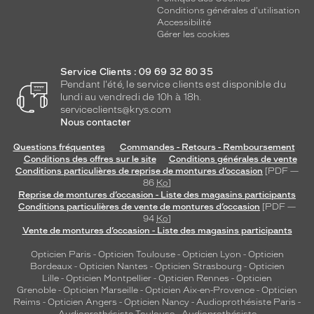
Conditions générales d'utilisation
Accessibilité
Gérer les cookies
Service Clients : 09 69 32 80 35
Pendant l'été, le service clients est disponible du
lundi au vendredi de 10h à 18h.
serviceclients@krys.com
Nous contacter
Questions fréquentes
Commandes - Retours - Remboursement
Conditions des offres sur le site
Conditions générales de vente
Conditions particulières de reprise de montures d’occasion
[PDF —
86
Ko
]
Reprise de montures d’occasion - Liste des magasins participants
Conditions particulières de vente de montures d’occasion
[PDF —
94
Ko
]
Vente de montures d’occasion - Liste des magasins participants
Opticien Paris
-
Opticien Toulouse
-
Opticien Lyon
-
Opticien
Bordeaux
-
Opticien Nantes
-
Opticien Strasbourg
-
Opticien
Lille
-
Opticien Montpellier
-
Opticien Rennes
-
Opticien
Grenoble
-
Opticien Marseille
-
Opticien Aix-en-Provence
-
Opticien
Reims
-
Opticien Angers
-
Opticien Nancy
-
Audioprothésiste Paris
-