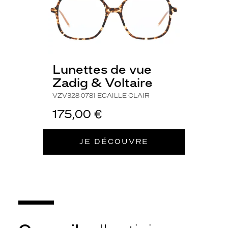
e
s
e
t
d
i
Lunettes de vue
s
c
Zadig & Voltaire
r
VZV328 0781 ECAILLE CLAIR
è
t
175,00 €
e
s
,
JE DÉCOUVRE
l
'
o
r
i
g
i
n