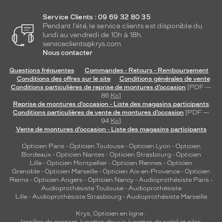
C
H
Service Clients : 09 69 32 80 35
L
Pendant l'été, le service clients est disponible du
O
lundi au vendredi de 10h à 18h.
E
serviceclients@krys.com
Nous contacter
!
Questions fréquentes
Commandes - Retours - Remboursement
Dimensions
Conditions des offres sur le site
Conditions générales de vente
de
Conditions particulières de reprise de montures d’occasion
[PDF —
la
86
Ko
]
monture
Reprise de montures d’occasion - Liste des magasins participants
Conditions particulières de vente de montures d’occasion
[PDF —
94
Ko
]
Vente de montures d’occasion - Liste des magasins participants
5 mm
0 mm
Opticien Paris
-
Opticien Toulouse
-
Opticien Lyon
-
Opticien
Bordeaux
-
Opticien Nantes
-
Opticien Strasbourg
-
Opticien
Lille
-
Opticien Montpellier
-
Opticien Rennes
-
Opticien
Grenoble
-
Opticien Marseille
-
Opticien Aix-en-Provence
-
Opticien
Reims
-
Opticien Angers
-
Opticien Nancy
-
Audioprothésiste Paris
-
 mm
 mm
Audioprothésiste Toulouse
-
Audioprothésiste
Lille
-
Audioprothésiste Strasbourg
-
Audioprothésiste Marseille
Détails
Krys, Opticien en ligne :
techniques