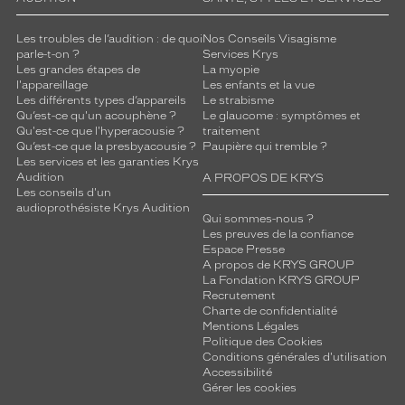
o
u
Les troubles de l’audition : de quoi
Nos Conseils Visagisme
r
parle-t-on ?
Services Krys
c
Les grandes étapes de
La myopie
l'appareillage
Les enfants et la vue
e
Les différents types d’appareils
Le strabisme
t
Qu’est-ce qu'un acouphène ?
Le glaucome : symptômes et
t
Qu'est-ce que l'hyperacousie ?
traitement
e
Qu’est-ce que la presbyacousie ?
Paupière qui tremble ?
s
Les services et les garanties Krys
u
Audition
A PROPOS DE KRYS
Les conseils d'un
p
audioprothésiste Krys Audition
e
Qui sommes-nous ?
r
Les preuves de la confiance
b
Espace Presse
A propos de KRYS GROUP
e
La Fondation KRYS GROUP
p
Recrutement
a
Charte de confidentialité
i
Mentions Légales
r
Politique des Cookies
Conditions générales d'utilisation
e
Accessibilité
d
Gérer les cookies
e