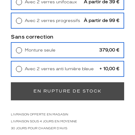
À partir de 39 €
Avec 2 verres unifocaux
i
Retrait en magasin
Offert
r
a
À partir de 99 €
Avec 2 verres progressifs
l
Retrait en magasin
Offert
e
v
Sans correction
i
s
379,00 €
Monture seule
a
Livraison à domicile
5,90 €
g
Retrait en magasin
Offert
e
+ 10,00 €
Avec 2 verres anti lumière bleue
d
Retrait en magasin
Offert
e
t
o
EN RUPTURE DE STOCK
u
t
e
s
LIVRAISON OFFERTE EN MAGASIN
l
LIVRAISON SOUS 4 JOURS EN MOYENNE
e
30 JOURS POUR CHANGER D'AVIS
s