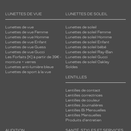
y
l
e
LUNETTES DE VUE
LUNETTES DE SOLEIL
,
a
Lunettes de vue
Lunettes de soleil
l
Lunettes de vue Femme
Lunettes de soleil Femme
o
Lunettes de vue Homme
Lunettes de soleil Homme
r
Lunettes de vue Enfant
Lunettes de soleil Enfant
Lunettes de vue Guess
Lunettes de soleil bébé
s
Lunettes de vue Gucci
Lunettes de soleil Ray-Ban
n
Les Forfaits [K] à partir de 39€ -
Lunettes de soleil Gucci
'
monture + verres
Lunettes de soleil Oakley
h
Lunettes anti-lumière bleue
Soldes
é
Lunettes de sport à la vue
s
LENTILLES
i
t
Lentilles de contact
e
Lentilles correctrices
Lentilles de couleur
z
Lentilles Journalières
p
Lentilles Bi Mensuelles
l
Lentilles Mensuelles
u
Produits d'entretien
s
p
AUDITION
SANTÉ, STYLES ET SERVICES