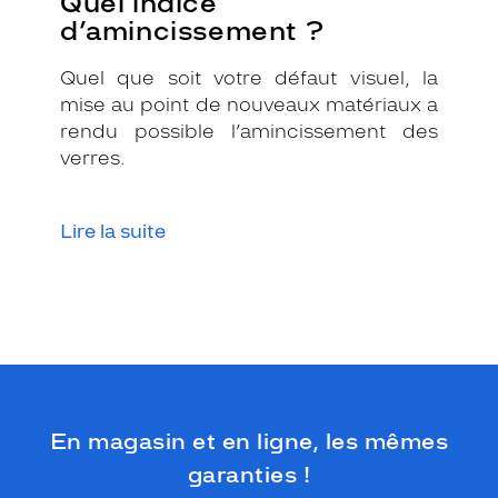
Quel indice
o
d’amincissement ?
u
v
Quel que soit votre défaut visuel, la
e
mise au point de nouveaux matériaux a
s
rendu possible l’amincissement des
u
r
verres.
l
'
e
Lire la suite
m
b
o
u
t
d
e
s
b
En magasin et en ligne, les mêmes
r
a
garanties !
n