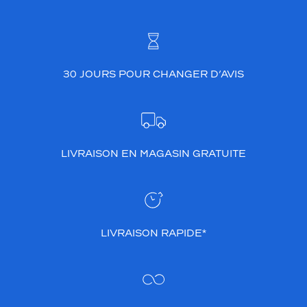
c
h
e
s
,
30 JOURS POUR CHANGER D’AVIS
c
o
u
l
e
u
LIVRAISON EN MAGASIN GRATUITE
r
é
c
a
i
l
LIVRAISON RAPIDE*
l
e
.
C
e