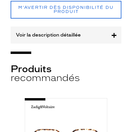
f
e
M’AVERTIR DÈS DISPONIBILITÉ DU
PRODUIT
m
m
e
s
Voir la description détaillée
!
S
i
m
p
l
Produits
e
recommandés
s
,
l
u
-
m
VZV328
i
0781
n
ECAILLE
CLAIR
e
u
s