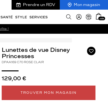
Prendre un RDV
Mon magasin
Mon
Afficher
SANTÉ
STYLE
SERVICES
vide
panie
la
recherche
fite !
Lunettes de vue Disney
Ajouter
à
Princesses
ma
DPAA169 C70 ROSE CLAIR
liste
d’envies
129,00 €
ivant
TROUVER MON MAGASIN