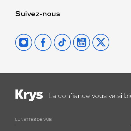
Suivez-nous
INSTAGRAM
FACEBOOK
TIKTOK
YOUTUBE
X
La confiance
vous va si b
LUNETTES DE VUE