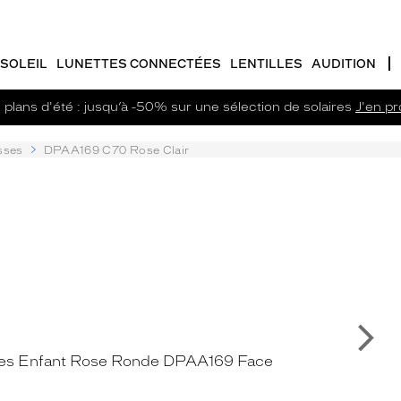
SOLEIL
LUNETTES CONNECTÉES
LENTILLES
AUDITION
plans d'été : jusqu’à -50% sur une sélection de solaires
J'en pro
sses
DPAA169 C70 Rose Clair
Su