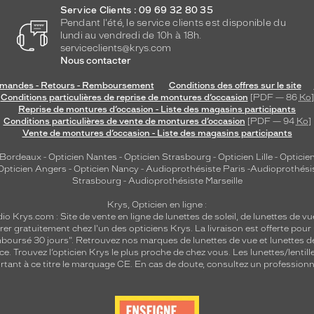
Service Clients : 09 69 32 80 35
Pendant l'été, le service clients est disponible du
lundi au vendredi de 10h à 18h.
serviceclients@krys.com
Nous contacter
andes - Retours - Remboursement
Conditions des offres sur le site
Conditions particulières de reprise de montures d’occasion
[PDF — 86
Ko
]
Reprise de montures d’occasion - Liste des magasins participants
Conditions particulières de vente de montures d’occasion
[PDF — 94
Ko
]
Vente de montures d’occasion - Liste des magasins participants
 Bordeaux
-
Opticien Nantes
-
Opticien Strasbourg
-
Opticien Lille
-
Opticien
Opticien Angers
-
Opticien Nancy
-
Audioprothésiste Paris
-
Audioprothési
Strasbourg
-
Audioprothésiste Marseille
Krys, Opticien en ligne :
dio
Krys.com : Site de vente en ligne de lunettes de soleil, de lunettes de vu
rer gratuitement chez l'un des opticiens Krys. La livraison est offerte pour
emboursé 30 jours". Retrouvez nos marques de lunettes de vue et
lunettes d
nce.
Trouvez l’opticien Krys le plus proche de chez vous
. Les lunettes/lenti
tant à ce titre le marquage CE. En cas de doute, consultez un professionne