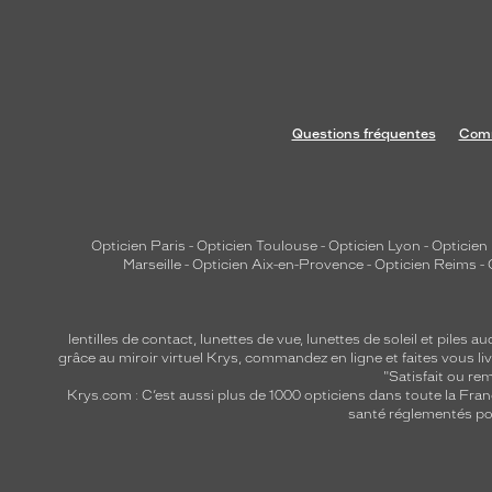
Questions fréquentes
Comm
Opticien Paris
-
Opticien Toulouse
-
Opticien Lyon
-
Opticien
Marseille
-
Opticien Aix-en-Provence
-
Opticien Reims
-
lentilles de contact
,
lunettes de vue
,
lunettes de soleil
et
piles au
grâce au miroir virtuel Krys, commandez en ligne et faites vous liv
"Satisfait ou r
Krys.com : C’est aussi plus de 1000 opticiens dans toute la Fra
santé réglementés por