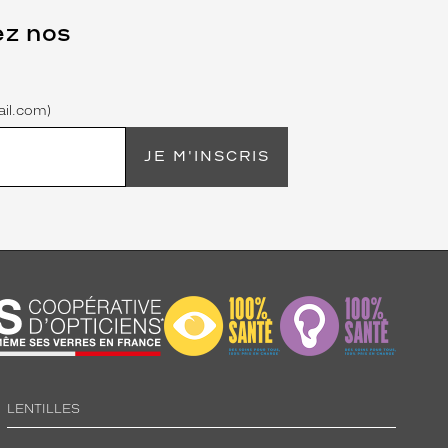
ez nos
il.com)
JE M'INSCRIS
LENTILLES