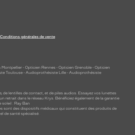
Conditions générales de vente
 Montpellier
-
Opticien Rennes
-
Opticien Grenoble
-
Opticien
ste Toulouse
-
Audioprothésiste Lille
-
Audioprothésiste
e, de
lentilles de contact
, et de piles audios. Essayez vos lunettes
 un retrait dans le réseau Krys. Bénéficiez également de la garantie
e soleil : Ray Ban
lles sont des dispositifs médicaux qui constituent des produits de
l de santé spécialisé.