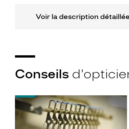
Voir la description détaillé
Conseils
d'opticie
-
Quel
indice
d’amincissement
?