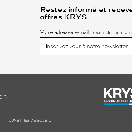
(Ce
Restez informé et recev
champ
offres KRYS
est
Name
obligatoire)
Votre adresse e-mail
*
(exemple : nom@ma
ien
LUNETTES DE SOLEIL