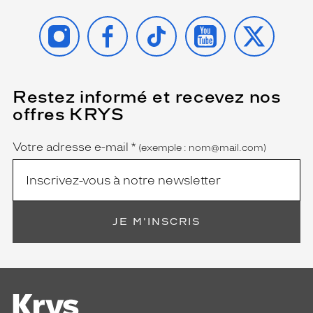
INSTAGRAM
FACEBOOK
TIKTOK
YOUTUBE
X
Restez informé et recevez nos
(Ce
champ
offres KRYS
est
Name
obligatoire)
Votre adresse e-mail
*
(exemple : nom@mail.com)
JE M'INSCRIS