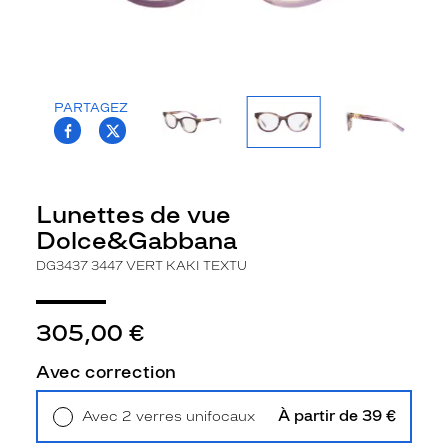
la
monture
Pantos
Couleur
PARTAGEZ
de
T.PROJECT.KRYS.FRONT.SHARE_FACEBOO
T.PROJECT.KRYS.FRONT.SHARE_TWI
la
monture
3447
Lunettes de vue
Vert
Kaki
Dolce&Gabbana
Textu
DG3437 3447 VERT KAKI TEXTU
Polarisant
Non
305,00 €
Type
de
Avec correction
verres
compatibles
À partir de 39 €
Avec 2 verres unifocaux
Progressifs
Retrait en magasin
Offert