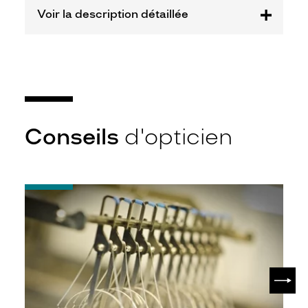
Voir la description détaillée
Conseils
d'opticien
-
Quel
indice
d’amincissement
?
SUIV