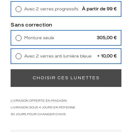
Unifocaux
Type
À partir de 99 €
Avec 2 verres progressifs
de
Retrait en magasin
Offert
montage
Sans correction
Cerclé
Taille
305,00 €
Monture seule
de
Livraison à domicile
5,90 €
Retrait en magasin
Offert
monture
+ 10,00 €
Avec 2 verres anti lumière bleue
M
Retrait en magasin
Offert
Matière
CHOISIR CES LUNETTES
Plastique
Fournisseur
Luxottica
LIVRAISON OFFERTE EN MAGASIN
Marque
Dolce&Gabbana
LIVRAISON SOUS 4 JOURS EN MOYENNE
30 JOURS POUR CHANGER D'AVIS