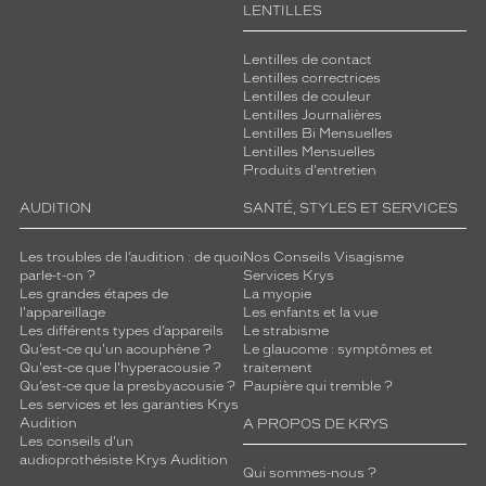
LENTILLES
Lentilles de contact
Lentilles correctrices
Lentilles de couleur
Lentilles Journalières
Lentilles Bi Mensuelles
Lentilles Mensuelles
Produits d'entretien
AUDITION
SANTÉ, STYLES ET SERVICES
Les troubles de l’audition : de quoi
Nos Conseils Visagisme
parle-t-on ?
Services Krys
Les grandes étapes de
La myopie
l'appareillage
Les enfants et la vue
Les différents types d’appareils
Le strabisme
Qu’est-ce qu'un acouphène ?
Le glaucome : symptômes et
Qu'est-ce que l'hyperacousie ?
traitement
Qu’est-ce que la presbyacousie ?
Paupière qui tremble ?
Les services et les garanties Krys
Audition
A PROPOS DE KRYS
Les conseils d'un
audioprothésiste Krys Audition
Qui sommes-nous ?