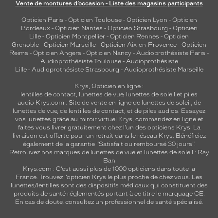
Vente de montures d’occasion - Liste des magasins participants
Opticien Paris
-
Opticien Toulouse
-
Opticien Lyon
-
Opticien
Bordeaux
-
Opticien Nantes
-
Opticien Strasbourg
-
Opticien
Lille
-
Opticien Montpellier
-
Opticien Rennes
-
Opticien
Grenoble
-
Opticien Marseille
-
Opticien Aix-en-Provence
-
Opticien
Reims
-
Opticien Angers
-
Opticien Nancy
-
Audioprothésiste Paris
-
Audioprothésiste Toulouse
-
Audioprothésiste
Lille
-
Audioprothésiste Strasbourg
-
Audioprothésiste Marseille
Krys, Opticien en ligne :
lentilles de contact
,
lunettes de vue
,
lunettes de soleil
et
piles
audio
Krys.com : Site de vente en ligne de lunettes de soleil, de
lunettes de vue, de
lentilles de contact
, et de piles audios. Essayez
vos lunettes grâce au miroir virtuel Krys, commandez en ligne et
faites vous livrer gratuitement chez l'un des opticiens Krys. La
livraison est offerte pour un retrait dans le réseau Krys. Bénéficiez
également de la garantie "Satisfait ou remboursé 30 jours".
Retrouvez nos marques de lunettes de vue et
lunettes de soleil : Ray
Ban
Krys.com : C’est aussi plus de 1000 opticiens dans toute la
France.
Trouvez l’opticien Krys le plus proche de chez vous
. Les
lunettes/lentilles sont des dispositifs médicaux qui constituent des
produits de santé réglementés portant à ce titre le marquage CE.
En cas de doute, consultez un professionnel de santé spécialisé.