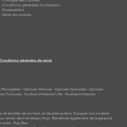
Politique des Cookies
Conditions générales d'utilisation
Accessibilité
Gérer les cookies
Conditions générales de vente
 Montpellier
-
Opticien Rennes
-
Opticien Grenoble
-
Opticien
ste Toulouse
-
Audioprothésiste Lille
-
Audioprothésiste
e, de
lentilles de contact
, et de piles audios. Essayez vos lunettes
 un retrait dans le réseau Krys. Bénéficiez également de la garantie
e soleil : Ray Ban