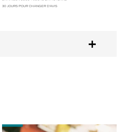
30 JOURS POUR CHANGER D'AVIS
-