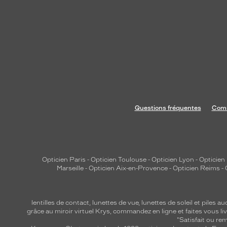
Questions fréquentes
Comm
Opticien Paris
-
Opticien Toulouse
-
Opticien Lyon
-
Opticien
Marseille
-
Opticien Aix-en-Provence
-
Opticien Reims
-
lentilles de contact
,
lunettes de vue
,
lunettes de soleil
et
piles au
grâce au miroir virtuel Krys, commandez en ligne et faites vous liv
"Satisfait ou r