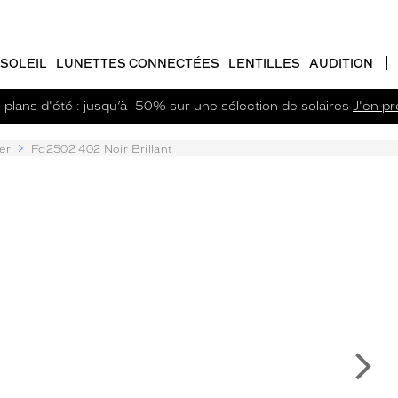
SOLEIL
LUNETTES CONNECTÉES
LENTILLES
AUDITION
plans d'été : jusqu’à -50% sur une sélection de solaires
J'en pro
er
Fd2502 402 Noir Brillant
Su