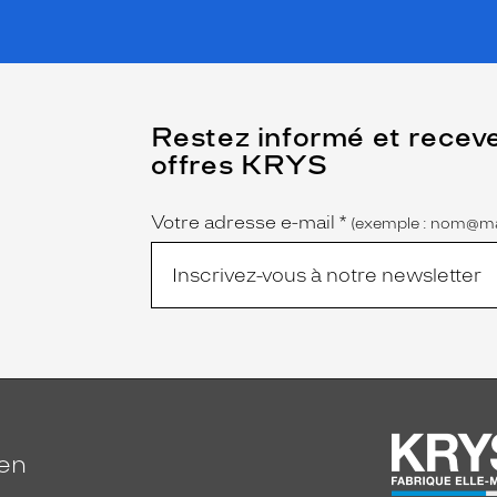
(Ce
Restez informé et recev
champ
offres KRYS
est
Name
obligatoire)
Votre adresse e-mail
*
(exemple : nom@ma
ien