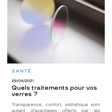
Quels
traitements
pour
vos
verres
?
SANTÉ
29/04/2021
Quels traitements pour vos
verres ?
Transparence, confort, esthétique sont
autant d’avantages offerts par les