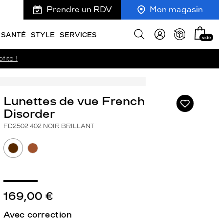
Prendre un RDV
Mon magasin
Mon
Afficher
SANTÉ
STYLE
SERVICES
vide
panie
la
recherche
fite !
Lunettes de vue French
Ajouter
à
Disorder
ma
FD2502 402 NOIR BRILLANT
liste
d’envies
169,00 €
ivant
Avec correction