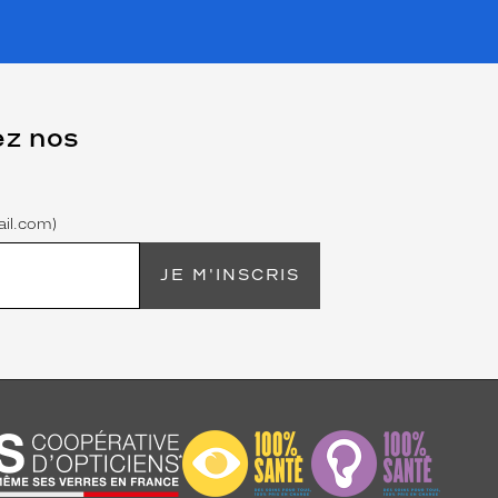
ez nos
il.com)
JE M'INSCRIS