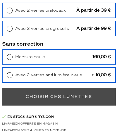
À partir de 39 €
Avec 2 verres unifocaux
Retrait en magasin
Offert
À partir de 99 €
Avec 2 verres progressifs
Retrait en magasin
Offert
Sans correction
169,00 €
Monture seule
Livraison à domicile
5,90 €
Retrait en magasin
Offert
+ 10,00 €
Avec 2 verres anti lumière bleue
Retrait en magasin
Offert
CHOISIR CES LUNETTES
EN STOCK SUR KRYS.COM
LIVRAISON OFFERTE EN MAGASIN
LIVRAISON SOUS 4 JOURS EN MOYENNE