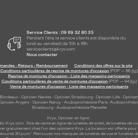
Service Clients : 09 69 32 80 35
Pendant l'été, le service clients est disponible du
lundi au vendredi de 10h à 18h.
serviceclients@krys.com
Nous contacter
andes - Retours - Remboursement
Conditions des offres sur le site
Conditions particulières de reprise de montures d’occasion
[PDF — 86
Ko
]
Reprise de montures d’occasion - Liste des magasins participants
Conditions particulières de vente de montures d’occasion
[PDF — 94
Ko
]
Vente de montures d’occasion - Liste des magasins participants
 Bordeaux
-
Opticien Nantes
-
Opticien Strasbourg
-
Opticien Lille
-
Opticien
Opticien Angers
-
Opticien Nancy
-
Audioprothésiste Paris
-
Audioprothési
Strasbourg
-
Audioprothésiste Marseille
Krys, Opticien en ligne :
dio
Krys.com : Site de vente en ligne de lunettes de soleil, de lunettes de vu
rer gratuitement chez l'un des opticiens Krys. La livraison est offerte pour
emboursé 30 jours". Retrouvez nos marques de lunettes de vue et
lunettes d