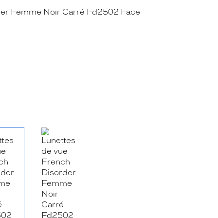
RE_FACEBOOK_TITLE
.SHARE_TWITTER_TITLE