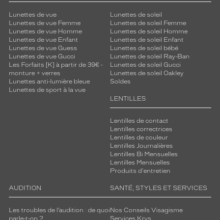
Lunettes de vue
Lunettes de soleil
Lunettes de vue Femme
Lunettes de soleil Femme
Lunettes de vue Homme
Lunettes de soleil Homme
Lunettes de vue Enfant
Lunettes de soleil Enfant
Lunettes de vue Guess
Lunettes de soleil bébé
Lunettes de vue Gucci
Lunettes de soleil Ray-Ban
Les Forfaits [K] à partir de 39€ -
Lunettes de soleil Gucci
monture + verres
Lunettes de soleil Oakley
Lunettes anti-lumière bleue
Soldes
Lunettes de sport à la vue
LENTILLES
Lentilles de contact
Lentilles correctrices
Lentilles de couleur
Lentilles Journalières
Lentilles Bi Mensuelles
Lentilles Mensuelles
Produits d'entretien
AUDITION
SANTÉ, STYLES ET SERVICES
Les troubles de l’audition : de quoi
Nos Conseils Visagisme
parle-t-on ?
Services Krys