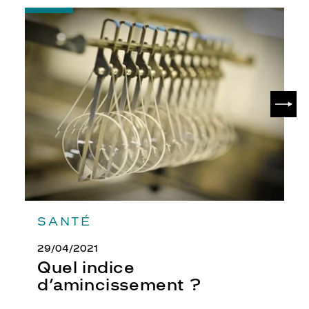
-
Quel
indice
d’amincissement
?
SUIV
SANTÉ
29/04/2021
Quel indice
d’amincissement ?