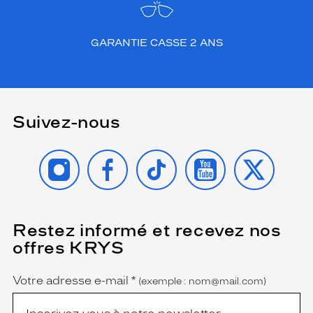
GARANTIE CASSE 2 ANS
Suivez-nous
INSTAGRAM
FACEBOOK
TIKTOK
YOUTUBE
X
Restez informé et recevez nos
(Ce
champ
offres KRYS
est
Name
obligatoire)
Votre adresse e-mail
*
(exemple : nom@mail.com)