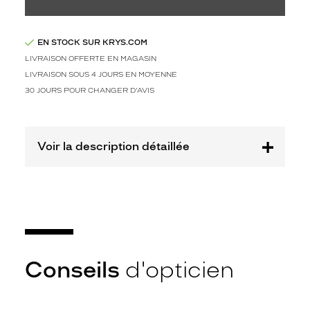
Plastique
Fournisseur
EN STOCK SUR KRYS.COM
Special
LIVRAISON OFFERTE EN MAGASIN
Eyes
LIVRAISON SOUS 4 JOURS EN MOYENNE
SAS
30 JOURS POUR CHANGER D'AVIS
Marque
French
Disorder
Voir la description détaillée
Conseils
d'opticien