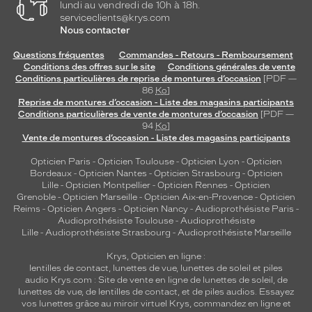
lundi au vendredi de 10h à 18h.
serviceclients@krys.com
Nous contacter
Questions fréquentes
Commandes - Retours - Remboursement
Conditions des offres sur le site
Conditions générales de vente
Conditions particulières de reprise de montures d’occasion
[PDF —
86
Ko
]
Reprise de montures d’occasion - Liste des magasins participants
Conditions particulières de vente de montures d’occasion
[PDF —
94
Ko
]
Vente de montures d’occasion - Liste des magasins participants
Opticien Paris
-
Opticien Toulouse
-
Opticien Lyon
-
Opticien
Bordeaux
-
Opticien Nantes
-
Opticien Strasbourg
-
Opticien
Lille
-
Opticien Montpellier
-
Opticien Rennes
-
Opticien
Grenoble
-
Opticien Marseille
-
Opticien Aix-en-Provence
-
Opticien
Reims
-
Opticien Angers
-
Opticien Nancy
-
Audioprothésiste Paris
-
Audioprothésiste Toulouse
-
Audioprothésiste
Lille
-
Audioprothésiste Strasbourg
-
Audioprothésiste Marseille
Krys, Opticien en ligne :
lentilles de contact
,
lunettes de vue
,
lunettes de soleil
et
piles
audio
Krys.com : Site de vente en ligne de lunettes de soleil, de
lunettes de vue, de
lentilles de contact
, et de piles audios. Essayez
vos lunettes grâce au miroir virtuel Krys, commandez en ligne et