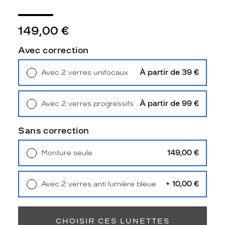
Unifocaux
Type
de
149,00 €
montage
Avec correction
Cerclé
Taille
À partir de 39 €
Avec 2 verres unifocaux
de
Retrait en magasin
Offert
monture
XS
À partir de 99 €
Avec 2 verres progressifs
discountDetail
Retrait en magasin
Offert
Sans correction
-30%
Afficher
149,00 €
Monture seule
la
Livraison à domicile
5,90 €
mention
Retrait en magasin
Offert
Prix
web
+ 10,00 €
Avec 2 verres anti lumière bleue
Retrait en magasin
Offert
Non
Matière
CHOISIR CES LUNETTES