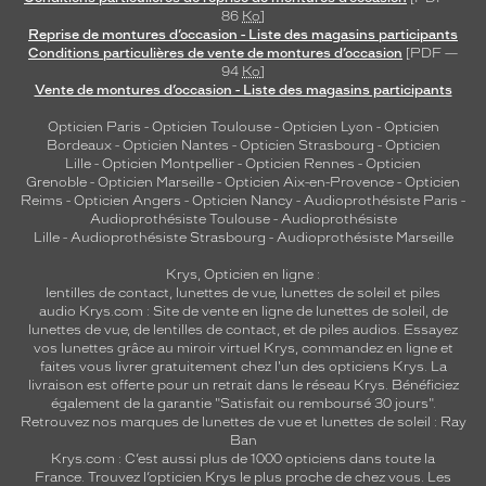
montage
86
Ko
]
Reprise de montures d’occasion - Liste des magasins participants
Cerclé
Conditions particulières de vente de montures d’occasion
[PDF —
94
Ko
]
Taille
Vente de montures d’occasion - Liste des magasins participants
de
monture
Opticien Paris
-
Opticien Toulouse
-
Opticien Lyon
-
Opticien
Bordeaux
-
Opticien Nantes
-
Opticien Strasbourg
-
Opticien
XS
Lille
-
Opticien Montpellier
-
Opticien Rennes
-
Opticien
Matière
Grenoble
-
Opticien Marseille
-
Opticien Aix-en-Provence
-
Opticien
Reims
-
Opticien Angers
-
Opticien Nancy
-
Audioprothésiste Paris
-
Audioprothésiste Toulouse
-
Audioprothésiste
Plastique
Lille
-
Audioprothésiste Strasbourg
-
Audioprothésiste Marseille
Fournisseur
Krys, Opticien en ligne :
Kering
lentilles de contact
,
lunettes de vue
,
lunettes de soleil
et
piles
audio
Krys.com : Site de vente en ligne de lunettes de soleil, de
Eyewear
lunettes de vue, de
lentilles de contact
, et de piles audios. Essayez
Marque
vos lunettes grâce au miroir virtuel Krys, commandez en ligne et
Gucci
faites vous livrer gratuitement chez l'un des opticiens Krys. La
livraison est offerte pour un retrait dans le réseau Krys. Bénéficiez
également de la garantie "Satisfait ou remboursé 30 jours".
Retrouvez nos marques de lunettes de vue et
lunettes de soleil : Ray
Ban
Krys.com : C’est aussi plus de 1000 opticiens dans toute la
France.
Trouvez l’opticien Krys le plus proche de chez vous
. Les