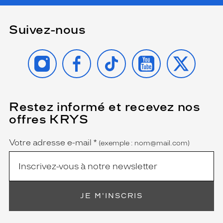
e
f
f
Suivez-nous
e
t
INSTAGRAM
FACEBOOK
TIKTOK
YOUTUBE
X
p
a
s
s
e
Restez informé et recevez nos
(Ce
-
champ
p
offres KRYS
est
Name
a
obligatoire)
r
Votre adresse e-mail
*
(exemple : nom@mail.com)
t
o
u
t
t
o
JE M'INSCRIS
u
t