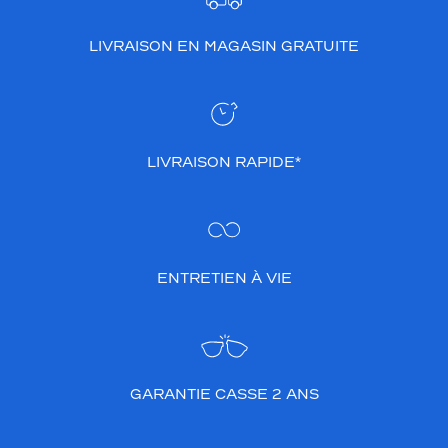
e
s
LIVRAISON EN MAGASIN GRATUITE
b
r
a
n
c
h
LIVRAISON RAPIDE*
e
s
l
u
i
d
ENTRETIEN À VIE
o
n
n
e
n
GARANTIE CASSE 2 ANS
t
u
n