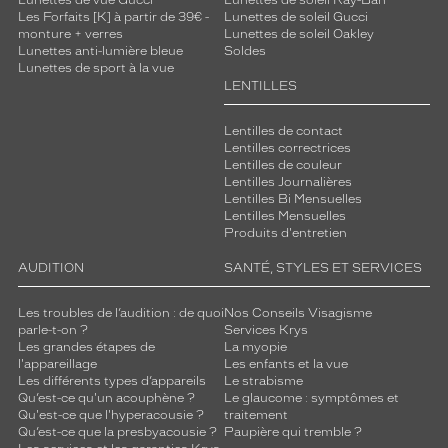
Lunettes de vue Gucci
Lunettes de soleil Ray-Ban
de
Les Forfaits [K] à partir de 39€ -
Lunettes de soleil Gucci
la
monture + verres
Lunettes de soleil Oakley
monture
Lunettes anti-lumière bleue
Soldes
Lunettes de sport à la vue
LENTILLES
7 mm
5 mm
Lentilles de contact
Lentilles correctrices
Lentilles de couleur
Lentilles Journalières
Lentilles Bi Mensuelles
Lentilles Mensuelles
 mm
 mm
Produits d'entretien
Détails
AUDITION
SANTÉ, STYLES ET SERVICES
techniques
Les troubles de l’audition : de quoi
Nos Conseils Visagisme
Genre
parle-t-on ?
Services Krys
Les grandes étapes de
La myopie
Homme
l'appareillage
Les enfants et la vue
Les différents types d’appareils
Le strabisme
Forme
Qu’est-ce qu'un acouphène ?
Le glaucome : symptômes et
de
Qu'est-ce que l'hyperacousie ?
traitement
la
Qu’est-ce que la presbyacousie ?
Paupière qui tremble ?
monture