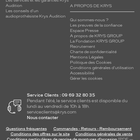
Les services et les garanties Krys
Audition
A PROPOS DE KRYS
Les conseils d'un
Carré
audioprothésiste Krys Audition
Couleur
Qui sommes-nous ?
de
Les preuves de la confiance
la
Espace Presse
A propos de KRYS GROUP
monture
La Fondation KRYS GROUP
Recrutement
001
Charte de confidentialité
Noir
Mentions Légales
Brillant
Politique des Cookies
Polarisant
Conditions générales d'utilisation
Accessibilité
Gérer les cookies
Non
Type
de
Service Clients : 09 69 32 80 35
verres
Pendant l'été, le service clients est disponible du
compatibles
lundi au vendredi de 10h à 18h.
serviceclients@krys.com
Progressifs
Nous contacter
Unifocaux
Questions fréquentes
Commandes - Retours - Remboursement
Type
Conditions des offres sur le site
Conditions générales de vente
de
Conditions particulières de reprise de montures d’occasion
[PDF —