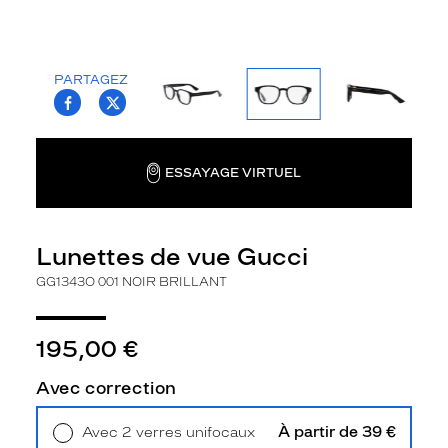
m
e
n
t
PARTAGEZ
T.PROJECT.KRYS.FRONT.SHARE_FACEBOO
T.PROJECT.KRYS.FRONT.SHARE_TWI
e
t
s
o
ESSAYAGE VIRTUEL
b
r
i
é
Lunettes de vue Gucci
t
é
GG1343O 001 NOIR BRILLANT
,
c
e
195,00 €
t
t
Avec correction
e
p
À partir de 39 €
Avec 2 verres unifocaux
i