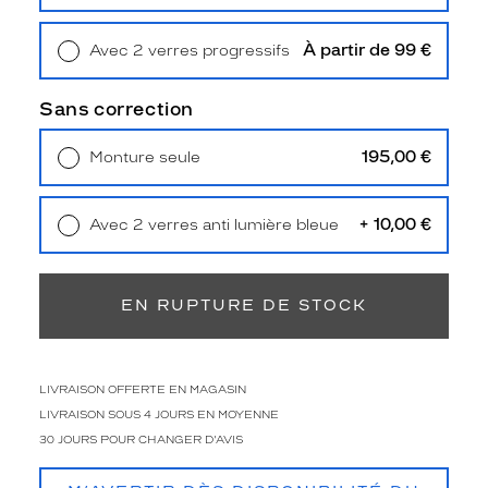
Retrait en magasin
Offert
r
e
À partir de 99 €
Avec 2 verres progressifs
c
Retrait en magasin
Offert
a
r
Sans correction
r
é
195,00 €
Monture seule
e
Livraison à domicile
5,90 €
p
Retrait en magasin
Offert
r
+ 10,00 €
Avec 2 verres anti lumière bleue
o
Retrait en magasin
Offert
p
o
s
EN RUPTURE DE STOCK
é
e
p
a
LIVRAISON OFFERTE EN MAGASIN
r
LIVRAISON SOUS 4 JOURS EN MOYENNE
G
30 JOURS POUR CHANGER D'AVIS
U
C