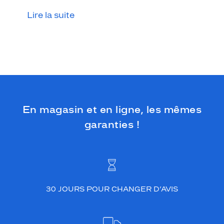
n
t
Lire la suite
é
e
d
u
n
o
m
d
e
En magasin et en ligne, les mêmes
l
a
garanties !
m
a
r
q
u
e
30 JOURS POUR CHANGER D’AVIS
s
u
r
l