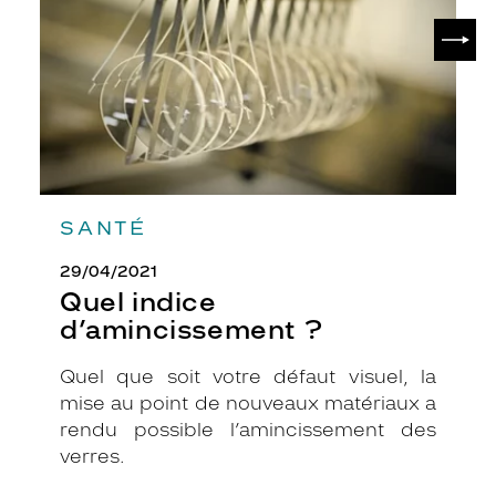
e
SUIV
.
S
a
c
o
u
l
e
u
SANTÉ
r
n
29/04/2021
o
Quel indice
i
d’amincissement ?
r
e
a
Quel que soit votre défaut visuel, la
g
mise au point de nouveaux matériaux a
r
rendu possible l’amincissement des
é
verres.
m
e