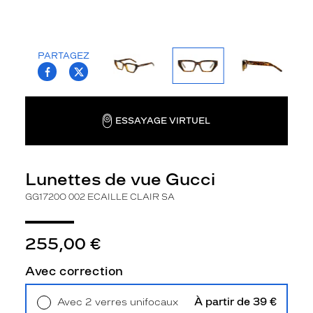
la
monture
Papillon
PARTAGEZ
Couleur
T.PROJECT.KRYS.FRONT.SHARE_FACEBOO
T.PROJECT.KRYS.FRONT.SHARE_TWI
de
la
monture
ESSAYAGE VIRTUEL
002
Ecaille
Clair
Lunettes de vue Gucci
Sa
Polarisant
GG1720O 002 ECAILLE CLAIR SA
Non
Type
255,00 €
de
verres
Avec correction
compatibles
À partir de 39 €
Avec 2 verres unifocaux
Progressifs