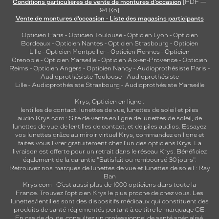
Conditions particulières de vente de montures d’occasion
[PDF —
94
Ko
]
Vente de montures d’occasion - Liste des magasins participants
Opticien Paris
-
Opticien Toulouse
-
Opticien Lyon
-
Opticien
Bordeaux
-
Opticien Nantes
-
Opticien Strasbourg
-
Opticien
Lille
-
Opticien Montpellier
-
Opticien Rennes
-
Opticien
Grenoble
-
Opticien Marseille
-
Opticien Aix-en-Provence
-
Opticien
Reims
-
Opticien Angers
-
Opticien Nancy
-
Audioprothésiste Paris
-
Audioprothésiste Toulouse
-
Audioprothésiste
Lille
-
Audioprothésiste Strasbourg
-
Audioprothésiste Marseille
Krys, Opticien en ligne :
lentilles de contact
,
lunettes de vue
,
lunettes de soleil
et
piles
audio
Krys.com : Site de vente en ligne de lunettes de soleil, de
lunettes de vue, de
lentilles de contact
, et de piles audios. Essayez
vos lunettes grâce au miroir virtuel Krys, commandez en ligne et
faites vous livrer gratuitement chez l'un des opticiens Krys. La
livraison est offerte pour un retrait dans le réseau Krys. Bénéficiez
également de la garantie "Satisfait ou remboursé 30 jours".
Retrouvez nos marques de lunettes de vue et
lunettes de soleil : Ray
Ban
Krys.com : C’est aussi plus de 1000 opticiens dans toute la
France.
Trouvez l’opticien Krys le plus proche de chez vous
. Les
lunettes/lentilles sont des dispositifs médicaux qui constituent des
produits de santé réglementés portant à ce titre le marquage CE.
En cas de doute, consultez un professionnel de santé spécialisé.