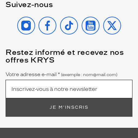
Suivez-nous
INSTAGRAM
FACEBOOK
TIKTOK
YOUTUBE
X
Restez informé et recevez nos
(Ce
champ
offres KRYS
est
Name
obligatoire)
Votre adresse e-mail
*
(exemple : nom@mail.com)
JE M'INSCRIS