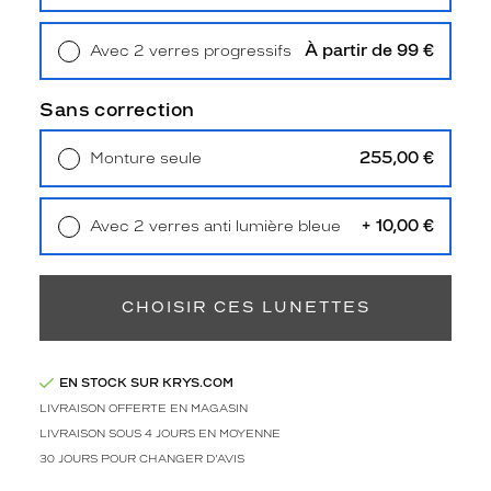
Retrait en magasin
Offert
Unifocaux
Type
de
À partir de 99 €
Avec 2 verres progressifs
montage
Retrait en magasin
Offert
Sans correction
Cerclé
Taille
255,00 €
Monture seule
de
Livraison à domicile
5,90 €
monture
Retrait en magasin
Offert
S
+ 10,00 €
Avec 2 verres anti lumière bleue
Matière
Retrait en magasin
Offert
Plastique
CHOISIR CES LUNETTES
Fournisseur
Kering
Eyewear
EN STOCK SUR KRYS.COM
Marque
LIVRAISON OFFERTE EN MAGASIN
Gucci
LIVRAISON SOUS 4 JOURS EN MOYENNE
30 JOURS POUR CHANGER D'AVIS