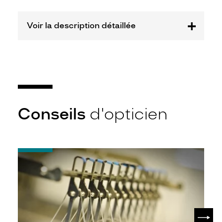
Voir la description détaillée
Conseils
d'opticien
-
Quel
indice
d’amincissement
?
SUIV