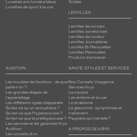
Lunettes anti-lumière bleue
Soldes
Lunettes de sport à la vue
LENTILLES
Lentilles de contact
Lentilles correctrices
Lentilles de couleur
Lentilles Journalières
Lentilles Bi Mensuelles
Lentilles Mensuelles
Produits d'entretien
AUDITION
SANTÉ, STYLES ET SERVICES
Les troubles de l’audition : de quoi
Nos Conseils Visagisme
parle-t-on ?
Services Krys
Les grandes étapes de
La myopie
l'appareillage
Les enfants et la vue
Les différents types d’appareils
Le strabisme
Qu’est-ce qu'un acouphène ?
Le glaucome : symptômes et
Qu'est-ce que l'hyperacousie ?
traitement
Qu’est-ce que la presbyacousie ?
Paupière qui tremble ?
Les services et les garanties Krys
Audition
A PROPOS DE KRYS
Les conseils d'un