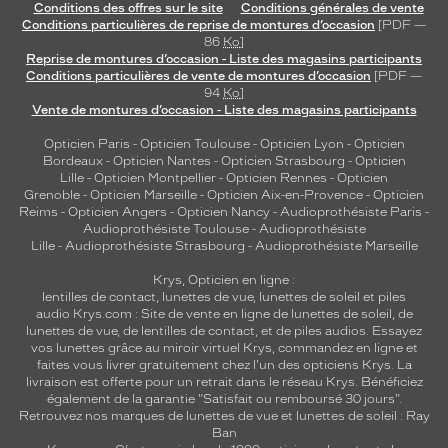
Conditions des offres sur le site
Conditions générales de vente
t
Conditions particulières de reprise de montures d’occasion
[PDF —
t
86
Ko
]
r
Reprise de montures d’occasion - Liste des magasins participants
o
Conditions particulières de vente de montures d’occasion
[PDF —
94
Ko
]
n
Vente de montures d’occasion - Liste des magasins participants
t
e
Opticien Paris
-
Opticien Toulouse
-
Opticien Lyon
-
Opticien
n
Bordeaux
-
Opticien Nantes
-
Opticien Strasbourg
-
Opticien
v
Lille
-
Opticien Montpellier
-
Opticien Rennes
-
Opticien
Grenoble
-
Opticien Marseille
-
Opticien Aix-en-Provence
-
Opticien
a
Reims
-
Opticien Angers
-
Opticien Nancy
-
Audioprothésiste Paris
-
l
Audioprothésiste Toulouse
-
Audioprothésiste
e
Lille
-
Audioprothésiste Strasbourg
-
Audioprothésiste Marseille
u
r
Krys, Opticien en ligne :
v
lentilles de contact
,
lunettes de vue
,
lunettes de soleil
et
piles
audio
Krys.com : Site de vente en ligne de lunettes de soleil, de
o
lunettes de vue, de
lentilles de contact
, et de piles audios. Essayez
t
vos lunettes grâce au miroir virtuel Krys, commandez en ligne et
r
faites vous livrer gratuitement chez l'un des opticiens Krys. La
e
livraison est offerte pour un retrait dans le réseau Krys. Bénéficiez
v
également de la garantie "Satisfait ou remboursé 30 jours".
i
Retrouvez nos marques de lunettes de vue et
lunettes de soleil : Ray
Ban
s