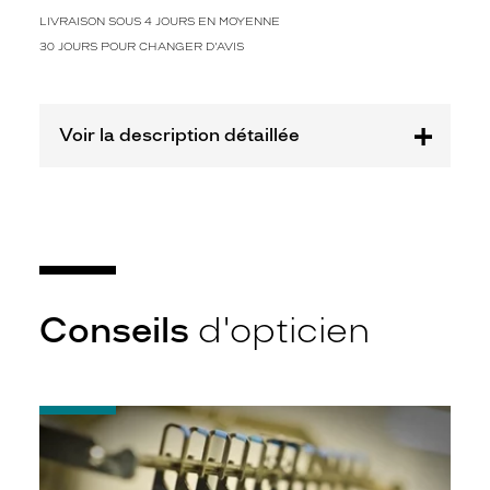
t
i
LIVRAISON SOUS 4 JOURS EN MOYENNE
n
30 JOURS POUR CHANGER D'AVIS
t
e
m
p
Voir la description détaillée
o
r
e
l
à
v
o
s
Conseils
d'opticien
l
u
n
e
-
t
Quel
t
indice
e
d’amincissement
s