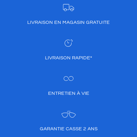
n
s
p
LIVRAISON EN MAGASIN GRATUITE
o
u
r
a
u
t
LIVRAISON RAPIDE*
a
n
t
t
o
m
ENTRETIEN À VIE
b
e
r
d
a
n
GARANTIE CASSE 2 ANS
s