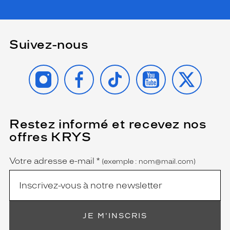
l
a
b
a
Suivez-nous
n
a
l
INSTAGRAM
FACEBOOK
TIKTOK
YOUTUBE
X
i
t
é
,
n
Restez informé et recevez nos
(Ce
o
champ
offres KRYS
est
Name
t
obligatoire)
a
m
Votre adresse e-mail
*
(exemple : nom@mail.com)
m
e
n
t
g
JE M'INSCRIS
r