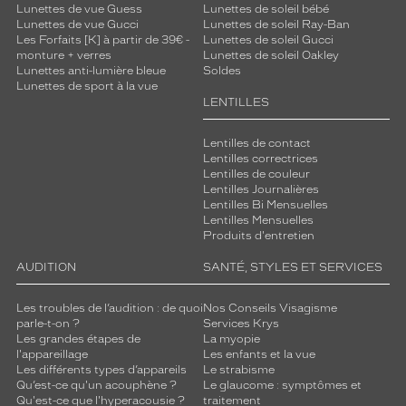
Lunettes de vue Guess
Lunettes de soleil bébé
s
Lunettes de vue Gucci
Lunettes de soleil Ray-Ban
u
Les Forfaits [K] à partir de 39€ -
Lunettes de soleil Gucci
r
monture + verres
Lunettes de soleil Oakley
l
Lunettes anti-lumière bleue
Soldes
e
Lunettes de sport à la vue
s
LENTILLES
t
e
Lentilles de contact
n
Lentilles correctrices
o
Lentilles de couleur
Lentilles Journalières
n
Lentilles Bi Mensuelles
s
Lentilles Mensuelles
,
Produits d'entretien
l
e
AUDITION
SANTÉ, STYLES ET SERVICES
s
b
Les troubles de l’audition : de quoi
Nos Conseils Visagisme
r
parle-t-on ?
Services Krys
a
Les grandes étapes de
La myopie
l'appareillage
Les enfants et la vue
n
Les différents types d’appareils
Le strabisme
c
Qu’est-ce qu'un acouphène ?
Le glaucome : symptômes et
h
Qu'est-ce que l'hyperacousie ?
traitement