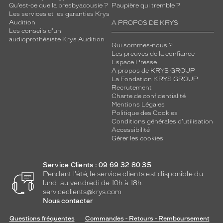
e
Qu’est-ce que la presbyacousie ?
Paupière qui tremble ?
s
Les services et les garanties Krys
e
Audition
A PROPOS DE KRYS
Les conseils d'un
t
audioprothésiste Krys Audition
l
Qui sommes-nous ?
e
Les preuves de la confiance
s
Espace Presse
A propos de KRYS GROUP
m
La Fondation KRYS GROUP
a
Recrutement
n
Charte de confidentialité
c
Mentions Légales
h
Politique des Cookies
o
Conditions générales d'utilisation
Accessibilité
n
Gérer les cookies
s
.
E
Service Clients : 09 69 32 80 35
l
Pendant l'été, le service clients est disponible du
l
lundi au vendredi de 10h à 18h.
e
serviceclients@krys.com
Nous contacter
s
m
Questions fréquentes
Commandes - Retours - Remboursement
e