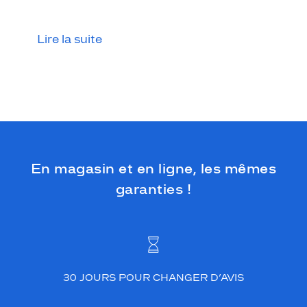
u
s
a
Lire la suite
c
c
o
m
p
a
g
n
e
En magasin et en ligne, les mêmes
r
p
garanties !
a
r
t
o
u
t
,
30 JOURS POUR CHANGER D’AVIS
s
a