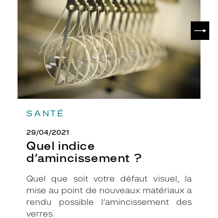
?
a
f
SUIV
i
n
q
u
'
e
l
l
e
SANTÉ
s
p
29/04/2021
u
i
Quel indice
s
d’amincissement ?
s
e
Quel que soit votre défaut visuel, la
n
mise au point de nouveaux matériaux a
t
v
rendu possible l’amincissement des
o
verres.