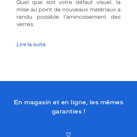
S
Quel que soit votre défaut visuel, la
p
mise au point de nouveaux matériaux a
o
rendu possible l’amincissement des
r
verres.
t
i
f
Lire la suite
.
A
v
e
c
l
'
o
r
a
En magasin et en ligne, les mêmes
n
garanties !
g
e
s
u
r