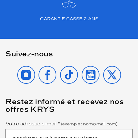
e
r
e
GARANTIE CASSE 2 ANS
z
u
n
e
t
Suivez-nous
o
u
c
INSTAGRAM
FACEBOOK
TIKTOK
YOUTUBE
X
h
e
u
n
i
Restez informé et recevez nos
(Ce
q
champ
offres KRYS
u
est
Name
obligatoire)
e
à
Votre adresse e-mail
*
(exemple : nom@mail.com)
v
o