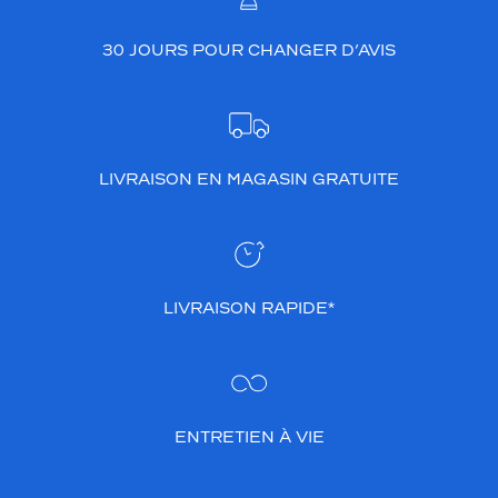
l
e
30 JOURS POUR CHANGER D’AVIS
s
b
r
a
n
c
LIVRAISON EN MAGASIN GRATUITE
h
e
s
,
v
o
LIVRAISON RAPIDE*
u
s
a
p
p
ENTRETIEN À VIE
o
r
t