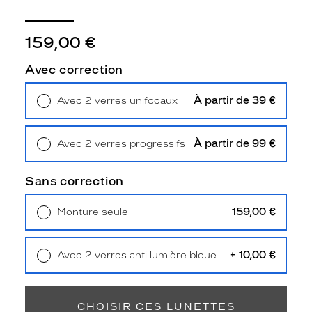
p
a
i
159,00 €
r
e
Avec correction
d
e
À partir de 39 €
Avec 2 verres unifocaux
l
Retrait en magasin
Offert
u
n
À partir de 99 €
Avec 2 verres progressifs
e
Retrait en magasin
Offert
t
t
Sans correction
e
s
159,00 €
Monture seule
g
Livraison à domicile
5,90 €
u
Retrait en magasin
Offert
n
+ 10,00 €
Avec 2 verres anti lumière bleue
f
Retrait en magasin
Offert
o
n
c
CHOISIR CES LUNETTES