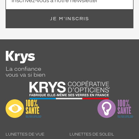
t
r
e
JE M'INSCRIS
l
o
o
k
.
Dimensions
de
la
La confiance
monture
vous va si bien
0 mm
 mm
 mm
 mm
LUNETTES DE VUE
LUNETTES DE SOLEIL