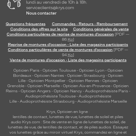
lundi au vendredi de 10h à 18h.
serviceclients@krys.com
Codir
Nous contacter
Marque
Le
Questions fréquentes
Commandes - Retours - Remboursement
Coq
Conditions des offres sur le site
Conditions générales de vente
Sportif
Conditions particulières de reprise de montures d’occasion
[PDF —
86
Ko
]
Reprise de montures d’occasion - Liste des magasins participants
Conditions particulières de vente de montures d’occasion
[PDF —
94
Ko
]
Vente de montures d’occasion - Liste des magasins participants
Opticien Paris
-
Opticien Toulouse
-
Opticien Lyon
-
Opticien
Bordeaux
-
Opticien Nantes
-
Opticien Strasbourg
-
Opticien
Lille
-
Opticien Montpellier
-
Opticien Rennes
-
Opticien
Grenoble
-
Opticien Marseille
-
Opticien Aix-en-Provence
-
Opticien
Reims
-
Opticien Angers
-
Opticien Nancy
-
Audioprothésiste Paris
-
Audioprothésiste Toulouse
-
Audioprothésiste
Lille
-
Audioprothésiste Strasbourg
-
Audioprothésiste Marseille
Krys, Opticien en ligne :
lentilles de contact
,
lunettes de vue
,
lunettes de soleil
et
piles
audio
Krys.com : Site de vente en ligne de lunettes de soleil, de
lunettes de vue, de
lentilles de contact
, et de piles audios. Essayez
vos lunettes grâce au miroir virtuel Krys, commandez en ligne et