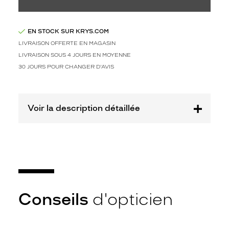
é
m
a
t
EN STOCK SUR KRYS.COM
à
LIVRAISON OFFERTE EN MAGASIN
l
LIVRAISON SOUS 4 JOURS EN MOYENNE
a
30 JOURS POUR CHANGER D'AVIS
f
o
r
m
Voir la description détaillée
e
r
e
c
t
a
n
g
Conseils
d'opticien
u
l
a
i