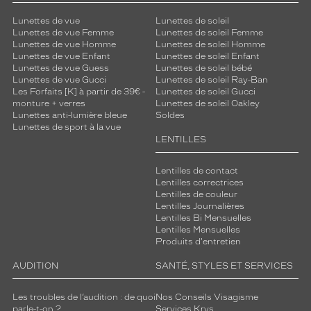
Détails
techniques
Lunettes de vue
Lunettes de soleil
Lunettes de vue Femme
Lunettes de soleil Femme
Genre
Lunettes de vue Homme
Lunettes de soleil Homme
Lunettes de vue Enfant
Lunettes de soleil Enfant
Lunettes de vue Guess
Lunettes de soleil bébé
Homme
Lunettes de vue Gucci
Lunettes de soleil Ray-Ban
Forme
Les Forfaits [K] à partir de 39€ -
Lunettes de soleil Gucci
de
monture + verres
Lunettes de soleil Oakley
la
Lunettes anti-lumière bleue
Soldes
Lunettes de sport à la vue
monture
LENTILLES
Rectangle
Couleur
Lentilles de contact
Lentilles correctrices
de
Lentilles de couleur
la
Lentilles Journalières
monture
Lentilles Bi Mensuelles
Lentilles Mensuelles
151
Produits d'entretien
Gun
AUDITION
SANTÉ, STYLES ET SERVICES
Fonce
Mat
Polarisant
Les troubles de l’audition : de quoi
Nos Conseils Visagisme
parle-t-on ?
Services Krys