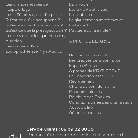
Les grandes étapes de
La myopie
Non
l'appareillage
Les enfants et la vue
Type
Les différents types d’appareils
Le strabisme
de
Qu’est-ce qu'un acouphène ?
Le glaucome : symptômes et
verres
Qu'est-ce que l'hyperacousie ?
traitement
compatibles
Qu’est-ce que la presbyacousie ?
Paupière qui tremble ?
Les services et les garanties Krys
Audition
A PROPOS DE KRYS
Progressifs
Les conseils d'un
Unifocaux
audioprothésiste Krys Audition
Type
Qui sommes-nous ?
de
Les preuves de la confiance
Espace Presse
montage
A propos de KRYS GROUP
La Fondation KRYS GROUP
Cerclé
Recrutement
Taille
Charte de confidentialité
de
Mentions Légales
Politique des Cookies
monture
Conditions générales d'utilisation
Accessibilité
M
Gérer les cookies
Matière
Métal
Service Clients : 09 69 32 80 35
Fournisseur
Pendant l'été, le service clients est disponible du