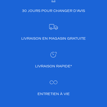
a
c
30 JOURS POUR CHANGER D’AVIS
o
u
l
e
u
r
LIVRAISON EN MAGASIN GRATUITE
à
v
o
t
r
e
LIVRAISON RAPIDE*
v
i
s
a
g
ENTRETIEN À VIE
e
e
t