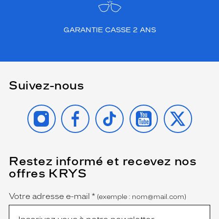
v
o
u
GARANTIE CASSE 2 ANS
s
f
e
r
a
Suivez-nous
s
o
r
INSTAGRAM
FACEBOOK
TIKTOK
YOUTUBE
X
t
i
r
d
u
Restez informé et recevez nos
(Ce
l
champ
offres KRYS
o
est
Name
obligatoire)
t
.
Votre adresse e-mail
*
(exemple : nom@mail.com)
Dimensions
de