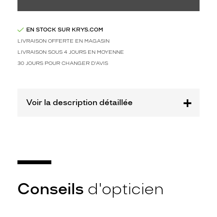
a
i
r
m
EN STOCK SUR KRYS.COM
a
LIVRAISON OFFERTE EN MAGASIN
t
LIVRAISON SOUS 4 JOURS EN MOYENNE
d
30 JOURS POUR CHANGER D'AVIS
o
t
é
e
Voir la description détaillée
d
'
u
n
e
p
e
t
Conseils
d'opticien
i
t
e
t