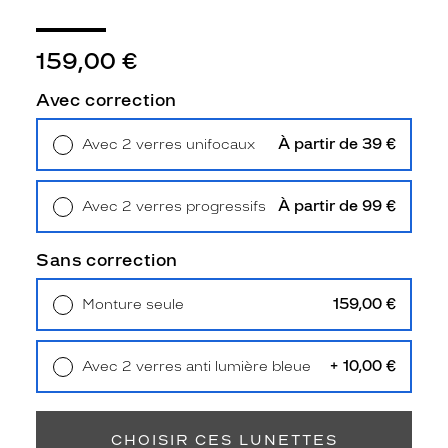
e
t
t
159,00 €
e
s
Avec correction
L
e
À partir de 39 €
Avec 2 verres unifocaux
C
Retrait en magasin
Offert
o
q
À partir de 99 €
Avec 2 verres progressifs
S
Retrait en magasin
Offert
p
o
Sans correction
r
t
159,00 €
Monture seule
i
Livraison à domicile
5,90 €
f
Retrait en magasin
Offert
g
+ 10,00 €
Avec 2 verres anti lumière bleue
u
Retrait en magasin
Offert
n
c
l
CHOISIR CES LUNETTES