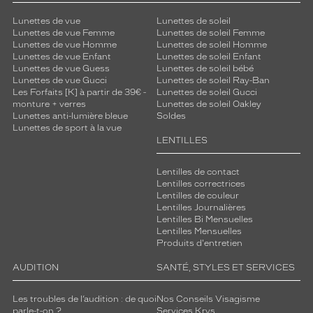
Rectangle
Lunettes de vue
Lunettes de soleil
Couleur
Lunettes de vue Femme
Lunettes de soleil Femme
de
Lunettes de vue Homme
Lunettes de soleil Homme
Lunettes de vue Enfant
Lunettes de soleil Enfant
la
Lunettes de vue Guess
Lunettes de soleil bébé
monture
Lunettes de vue Gucci
Lunettes de soleil Ray-Ban
Les Forfaits [K] à partir de 39€ -
Lunettes de soleil Gucci
141
monture + verres
Lunettes de soleil Oakley
Gun
Lunettes anti-lumière bleue
Soldes
Lunettes de sport à la vue
Clair
LENTILLES
Mat
Polarisant
Lentilles de contact
Lentilles correctrices
Non
Lentilles de couleur
Type
Lentilles Journalières
de
Lentilles Bi Mensuelles
verres
Lentilles Mensuelles
compatibles
Produits d'entretien
AUDITION
SANTÉ, STYLES ET SERVICES
Progressifs
Unifocaux
Type
Les troubles de l’audition : de quoi
Nos Conseils Visagisme
de
parle-t-on ?
Services Krys