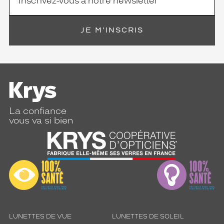
la
monture
JE M'INSCRIS
5 mm
 mm
 mm
 mm
La confiance
vous va si bien
Détails
techniques
Genre
Homme
Forme
de
la
monture
LUNETTES DE VUE
LUNETTES DE SOLEIL