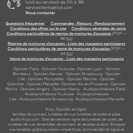
lundi au vendredi de 10h à 18h.
serviceclients@krys.com
Nous contacter
Questions fréquentes
Commandes - Retours - Remboursement
Conditions des offres sur le site
Conditions générales de vente
Conditions particulières de reprise de montures d’occasion
[PDF —
86
Ko
]
Reprise de montures d’occasion - Liste des magasins participants
Conditions particulières de vente de montures d’occasion
[PDF —
94
Ko
]
Vente de montures d’occasion - Liste des magasins participants
Opticien Paris
-
Opticien Toulouse
-
Opticien Lyon
-
Opticien
Bordeaux
-
Opticien Nantes
-
Opticien Strasbourg
-
Opticien
Lille
-
Opticien Montpellier
-
Opticien Rennes
-
Opticien
Grenoble
-
Opticien Marseille
-
Opticien Aix-en-Provence
-
Opticien
Reims
-
Opticien Angers
-
Opticien Nancy
-
Audioprothésiste Paris
-
Audioprothésiste Toulouse
-
Audioprothésiste
Lille
-
Audioprothésiste Strasbourg
-
Audioprothésiste Marseille
Krys, Opticien en ligne :
lentilles de contact
,
lunettes de vue
,
lunettes de soleil
et
piles
audio
Krys.com : Site de vente en ligne de lunettes de soleil, de
lunettes de vue, de
lentilles de contact
, et de piles audios. Essayez
vos lunettes grâce au miroir virtuel Krys, commandez en ligne et