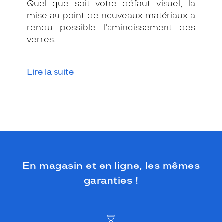
s
Quel que soit votre défaut visuel, la
b
mise au point de nouveaux matériaux a
r
rendu possible l’amincissement des
a
verres.
n
c
h
Lire la suite
e
s
.
E
l
l
e
a
j
o
En magasin et en ligne, les mêmes
u
garanties !
t
e
d
e
l