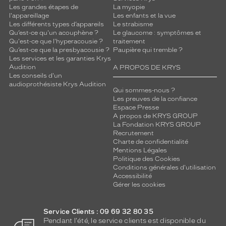
Les grandes étapes de
La myopie
montage
l'appareillage
Les enfants et la vue
Les différents types d’appareils
Le strabisme
Nylor
Qu’est-ce qu'un acouphène ?
Le glaucome : symptômes et
Taille
Qu'est-ce que l'hyperacousie ?
traitement
de
Qu’est-ce que la presbyacousie ?
Paupière qui tremble ?
monture
Les services et les garanties Krys
Audition
A PROPOS DE KRYS
Les conseils d'un
M
audioprothésiste Krys Audition
discountDetail
Qui sommes-nous ?
Les preuves de la confiance
Espace Presse
-50%
A propos de KRYS GROUP
Matière
La Fondation KRYS GROUP
Recrutement
Métal
Charte de confidentialité
Fournisseur
Mentions Légales
Politique des Cookies
Conditions générales d'utilisation
Codir
Accessibilité
Marque
Gérer les cookies
Le
Coq
Sportif
Service Clients : 09 69 32 80 35
Pendant l'été, le service clients est disponible du