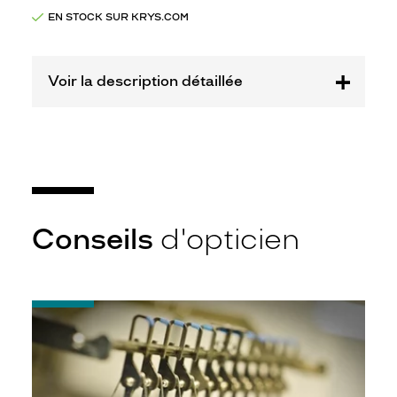
Opal
EN STOCK SUR KRYS.COM
Marque
Lulu
Castagnette
Voir la description détaillée
Conseils
d'opticien
-
Quel
indice
d’amincissement
?