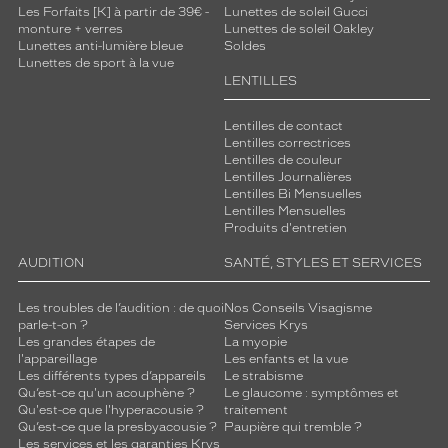
Les Forfaits [K] à partir de 39€ -
Lunettes de soleil Gucci
monture + verres
Lunettes de soleil Oakley
Lunettes anti-lumière bleue
Soldes
Lunettes de sport à la vue
LENTILLES
Lentilles de contact
Lentilles correctrices
Lentilles de couleur
Lentilles Journalières
Lentilles Bi Mensuelles
Lentilles Mensuelles
Produits d'entretien
AUDITION
SANTÉ, STYLES ET SERVICES
Les troubles de l’audition : de quoi
Nos Conseils Visagisme
parle-t-on ?
Services Krys
Les grandes étapes de
La myopie
l'appareillage
Les enfants et la vue
Les différents types d’appareils
Le strabisme
Qu’est-ce qu'un acouphène ?
Le glaucome : symptômes et
Qu'est-ce que l'hyperacousie ?
traitement
Qu’est-ce que la presbyacousie ?
Paupière qui tremble ?
Les services et les garanties Krys