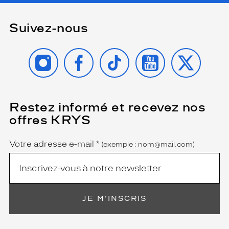
Suivez-nous
INSTAGRAM
FACEBOOK
TIKTOK
YOUTUBE
X
Restez informé et recevez nos
(Ce
champ
offres KRYS
est
Name
obligatoire)
Votre adresse e-mail
*
(exemple : nom@mail.com)
JE M'INSCRIS