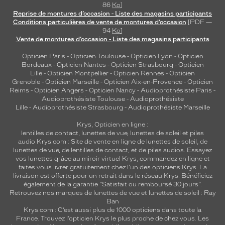
86
Ko
]
Reprise de montures d’occasion - Liste des magasins participants
Conditions particulières de vente de montures d’occasion
[PDF —
94
Ko
]
Vente de montures d’occasion - Liste des magasins participants
Opticien Paris
-
Opticien Toulouse
-
Opticien Lyon
-
Opticien
Bordeaux
-
Opticien Nantes
-
Opticien Strasbourg
-
Opticien
Lille
-
Opticien Montpellier
-
Opticien Rennes
-
Opticien
Grenoble
-
Opticien Marseille
-
Opticien Aix-en-Provence
-
Opticien
Reims
-
Opticien Angers
-
Opticien Nancy
-
Audioprothésiste Paris
-
Audioprothésiste Toulouse
-
Audioprothésiste
Lille
-
Audioprothésiste Strasbourg
-
Audioprothésiste Marseille
Krys, Opticien en ligne :
lentilles de contact
,
lunettes de vue
,
lunettes de soleil
et
piles
audio
Krys.com : Site de vente en ligne de lunettes de soleil, de
lunettes de vue, de
lentilles de contact
, et de piles audios. Essayez
vos lunettes grâce au miroir virtuel Krys, commandez en ligne et
faites vous livrer gratuitement chez l'un des opticiens Krys. La
livraison est offerte pour un retrait dans le réseau Krys. Bénéficiez
également de la garantie "Satisfait ou remboursé 30 jours".
Retrouvez nos marques de lunettes de vue et
lunettes de soleil : Ray
Ban
Krys.com : C’est aussi plus de 1000 opticiens dans toute la
France.
Trouvez l’opticien Krys le plus proche de chez vous
. Les