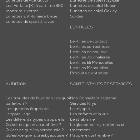
Lunettes de vue Gucci
Lunettes de soleil Ray-Ban
o
Les Forfaits [K] à partir de 39€ -
Lunettes de soleil Gucci
d
monture + verres
Lunettes de soleil Oakley
o
Lunettes anti-lumière bleue
Soldes
Lunettes de sport à la vue
r
LENTILLES
é
d
e
Lentilles de contact
Lentilles correctrices
l
Lentilles de couleur
a
Lentilles Journalières
m
Lentilles Bi Mensuelles
a
Lentilles Mensuelles
r
Produits d'entretien
q
AUDITION
SANTÉ, STYLES ET SERVICES
u
e
a
Les troubles de l’audition : de quoi
Nos Conseils Visagisme
parle-t-on ?
Services Krys
j
Les grandes étapes de
La myopie
o
l'appareillage
Les enfants et la vue
u
Les différents types d’appareils
Le strabisme
t
Qu’est-ce qu'un acouphène ?
Le glaucome : symptômes et
e
Qu'est-ce que l'hyperacousie ?
traitement
n
Qu’est-ce que la presbyacousie ?
Paupière qui tremble ?