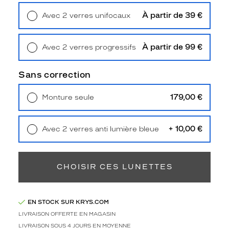
,
e
À partir de 39 €
Avec 2 verres unifocaux
t
Retrait en magasin
Offert
l
e
À partir de 99 €
Avec 2 verres progressifs
u
Retrait en magasin
Offert
r
Sans correction
r
e
f
179,00 €
Monture seule
l
Livraison à domicile
5,90 €
Retrait en magasin
Offert
e
t
+ 10,00 €
Avec 2 verres anti lumière bleue
b
Retrait en magasin
Offert
r
i
CHOISIR CES LUNETTES
l
l
a
n
EN STOCK SUR KRYS.COM
t
LIVRAISON OFFERTE EN MAGASIN
,
LIVRAISON SOUS 4 JOURS EN MOYENNE