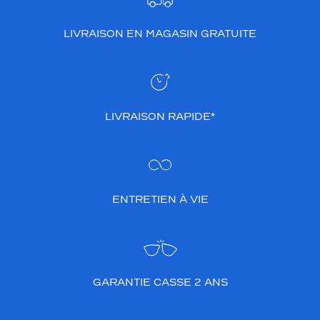
d
u
LIVRAISON EN MAGASIN GRATUITE
q
u
o
t
i
d
LIVRAISON RAPIDE*
i
e
n
.
S
e
ENTRETIEN À VIE
s
b
r
a
n
GARANTIE CASSE 2 ANS
c
h
e