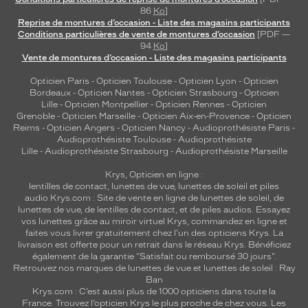
r
86
Ko
]
Reprise de montures d’occasion - Liste des magasins participants
e
Conditions particulières de vente de montures d’occasion
[PDF —
,
94
Ko
]
e
Vente de montures d’occasion - Liste des magasins participants
t
l
Opticien Paris
-
Opticien Toulouse
-
Opticien Lyon
-
Opticien
Bordeaux
-
Opticien Nantes
-
Opticien Strasbourg
-
Opticien
e
Lille
-
Opticien Montpellier
-
Opticien Rennes
-
Opticien
s
Grenoble
-
Opticien Marseille
-
Opticien Aix-en-Provence
-
Opticien
m
Reims
-
Opticien Angers
-
Opticien Nancy
-
Audioprothésiste Paris
-
a
Audioprothésiste Toulouse
-
Audioprothésiste
n
Lille
-
Audioprothésiste Strasbourg
-
Audioprothésiste Marseille
c
Krys, Opticien en ligne :
h
lentilles de contact
,
lunettes de vue
,
lunettes de soleil
et
piles
o
audio
Krys.com : Site de vente en ligne de lunettes de soleil, de
n
lunettes de vue, de
lentilles de contact
, et de piles audios. Essayez
s
vos lunettes grâce au miroir virtuel Krys, commandez en ligne et
a
faites vous livrer gratuitement chez l'un des opticiens Krys. La
s
livraison est offerte pour un retrait dans le réseau Krys. Bénéficiez
également de la garantie "Satisfait ou remboursé 30 jours".
s
Retrouvez nos marques de lunettes de vue et
lunettes de soleil : Ray
o
Ban
r
Krys.com : C’est aussi plus de 1000 opticiens dans toute la
t
France.
Trouvez l’opticien Krys le plus proche de chez vous
. Les