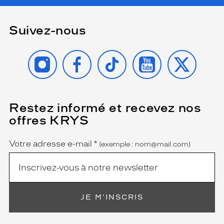
s
a
u
Suivez-nous
x
f
INSTAGRAM
FACEBOOK
TIKTOK
YOUTUBE
X
i
n
i
t
i
o
Restez informé et recevez nos
(Ce
champ
n
offres KRYS
est
Name
s
obligatoire)
d
Votre adresse e-mail
*
(exemple : nom@mail.com)
o
r
é
e
s
e
JE M'INSCRIS
t
s