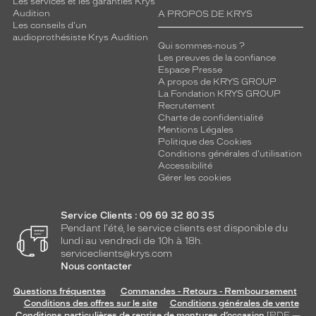
Les services et les garanties Krys
t
Audition
A PROPOS DE KRYS
u
Les conseils d'un
n
audioprothésiste Krys Audition
e
Qui sommes-nous ?
Les preuves de la confiance
t
Espace Presse
o
A propos de KRYS GROUP
u
La Fondation KRYS GROUP
c
Recrutement
h
Charte de confidentialité
e
Mentions Légales
Politique des Cookies
m
Conditions générales d'utilisation
o
Accessibilité
d
Gérer les cookies
e
r
n
Service Clients : 09 69 32 80 35
Pendant l'été, le service clients est disponible du
e
lundi au vendredi de 10h à 18h.
à
serviceclients@krys.com
l
Nous contacter
a
p
Questions fréquentes
Commandes - Retours - Remboursement
a
Conditions des offres sur le site
Conditions générales de vente
i
Conditions particulières de reprise de montures d’occasion
[PDF —