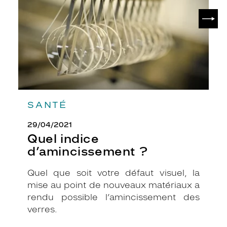
p
SUIV
o
r
t
e
n
t
u
n
e
SANTÉ
t
o
29/04/2021
u
Quel indice
c
d’amincissement ?
h
e
é
Quel que soit votre défaut visuel, la
l
mise au point de nouveaux matériaux a
é
rendu possible l’amincissement des
g
verres.
a
n