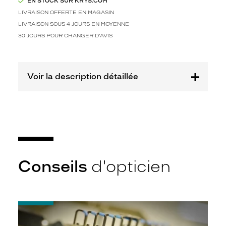
EN STOCK SUR KRYS.COM
Safilo
LIVRAISON OFFERTE EN MAGASIN
France
LIVRAISON SOUS 4 JOURS EN MOYENNE
Sarl
30 JOURS POUR CHANGER D'AVIS
Marque
Marc
Jacobs
Voir la description détaillée
Conseils
d'opticien
-
Quel
indice