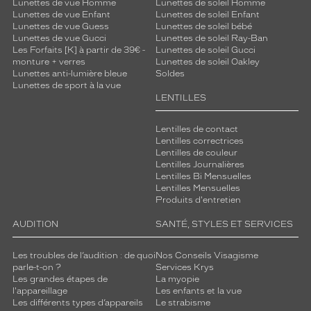
Lunettes de vue Homme
Lunettes de soleil Homme
Lunettes de vue Enfant
Lunettes de soleil Enfant
Lunettes de vue Guess
Lunettes de soleil bébé
Lunettes de vue Gucci
Lunettes de soleil Ray-Ban
Les Forfaits [K] à partir de 39€ -
Lunettes de soleil Gucci
monture + verres
Lunettes de soleil Oakley
Lunettes anti-lumière bleue
Soldes
Lunettes de sport à la vue
LENTILLES
Lentilles de contact
Lentilles correctrices
Lentilles de couleur
Lentilles Journalières
Lentilles Bi Mensuelles
Lentilles Mensuelles
Produits d'entretien
AUDITION
SANTÉ, STYLES ET SERVICES
Les troubles de l’audition : de quoi
Nos Conseils Visagisme
parle-t-on ?
Services Krys
Les grandes étapes de
La myopie
l'appareillage
Les enfants et la vue
Les différents types d’appareils
Le strabisme