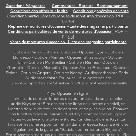
Questions fréquentes
Commandes - Retours - Remboursement
Conditions des offres sur le site
Conditions générales de vente
Conditions particulières de reprise de montures d’occasion
[PDF —
86
Ko
]
Reprise de montures d’occasion - Liste des magasins participants
Conditions particulières de vente de montures d’occasion
[PDF —
94
Ko
]
Vente de montures d’occasion - Liste des magasins participants
Opticien Paris
-
Opticien Toulouse
-
Opticien Lyon
-
Opticien
Bordeaux
-
Opticien Nantes
-
Opticien Strasbourg
-
Opticien
Lille
-
Opticien Montpellier
-
Opticien Rennes
-
Opticien
Grenoble
-
Opticien Marseille
-
Opticien Aix-en-Provence
-
Opticien
Reims
-
Opticien Angers
-
Opticien Nancy
-
Audioprothésiste Paris
-
Audioprothésiste Toulouse
-
Audioprothésiste
Lille
-
Audioprothésiste Strasbourg
-
Audioprothésiste Marseille
Krys, Opticien en ligne :
lentilles de contact
,
lunettes de vue
,
lunettes de soleil
et
piles
audio
Krys.com : Site de vente en ligne de lunettes de soleil, de
lunettes de vue, de
lentilles de contact
, et de piles audios. Essayez
vos lunettes grâce au miroir virtuel Krys, commandez en ligne et
faites vous livrer gratuitement chez l'un des opticiens Krys. La
livraison est offerte pour un retrait dans le réseau Krys. Bénéficiez
également de la garantie "Satisfait ou remboursé 30 jours".
Retrouvez nos marques de lunettes de vue et
lunettes de soleil : Ray