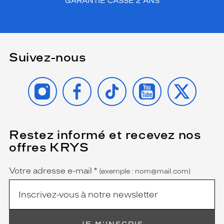
GARANTIE CASSE 2 ANS
Suivez-nous
INSTAGRAM
FACEBOOK
TIKTOK
YOUTUBE
X
Restez informé et recevez nos
(Ce
champ
offres KRYS
est
Name
obligatoire)
Votre adresse e-mail
*
(exemple : nom@mail.com)