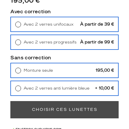
195,00 €
Unifocaux
Type
Avec correction
de
montage
À partir de 39 €
Avec 2 verres unifocaux
Retrait en magasin
Offert
Cerclé
Taille
de
À partir de 99 €
Avec 2 verres progressifs
monture
Retrait en magasin
Offert
Sans correction
S
Afficher
195,00 €
Monture seule
la
Livraison à domicile
5,90 €
mention
Retrait en magasin
Offert
Prix
web
+ 10,00 €
Avec 2 verres anti lumière bleue
Retrait en magasin
Offert
Non
Matière
CHOISIR CES LUNETTES
Plastique
Fournisseur