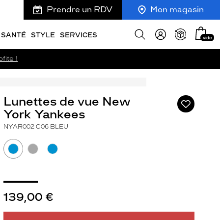
Prendre un RDV
Mon magasin
Mon
Afficher
SANTÉ
STYLE
SERVICES
vide
panie
la
recherche
fite !
Lunettes de vue New
Ajouter
à
York Yankees
ma
NYAR002 C06 BLEU
liste
d’envies
ivant
139,00 €