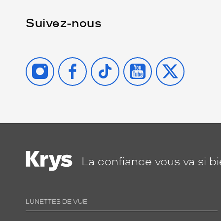
Suivez-nous
INSTAGRAM
FACEBOOK
TIKTOK
YOUTUBE
X
La confiance
vous va si b
LUNETTES DE VUE