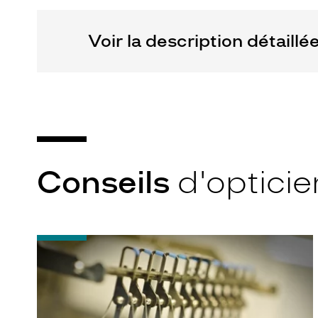
Voir la description détaillé
Conseils
d'opticie
-
Quel
indice
d’amincissement
?