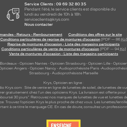
Service Clients : 09 69 32 80 35
Pendant l'été, le service clients est disponible du
lundi au vendredi de 10h à 18h.
serviceclients@krys.com
Nous contacter
andes - Retours - Remboursement
Conditions des offres sur le site
Conditions particulières de reprise de montures d’occasion
[PDF — 86
Ko
]
Reprise de montures d’occasion - Liste des magasins participants
Conditions particulières de vente de montures d’occasion
[PDF — 94
Ko
]
Vente de montures d’occasion - Liste des magasins participants
 Bordeaux
-
Opticien Nantes
-
Opticien Strasbourg
-
Opticien Lille
-
Opticien
Opticien Angers
-
Opticien Nancy
-
Audioprothésiste Paris
-
Audioprothési
Strasbourg
-
Audioprothésiste Marseille
Krys, Opticien en ligne :
dio
Krys.com : Site de vente en ligne de lunettes de soleil, de lunettes de vu
rer gratuitement chez l'un des opticiens Krys. La livraison est offerte pour
emboursé 30 jours". Retrouvez nos marques de lunettes de vue et
lunettes d
nce.
Trouvez l’opticien Krys le plus proche de chez vous
. Les lunettes/lenti
tant à ce titre le marquage CE. En cas de doute, consultez un professionne