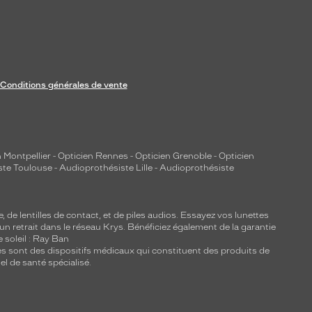
Conditions générales de vente
 Montpellier
-
Opticien Rennes
-
Opticien Grenoble
-
Opticien
ste Toulouse
-
Audioprothésiste Lille
-
Audioprothésiste
e, de
lentilles de contact
, et de piles audios. Essayez vos lunettes
 un retrait dans le réseau Krys. Bénéficiez également de la garantie
e soleil : Ray Ban
lles sont des dispositifs médicaux qui constituent des produits de
l de santé spécialisé.