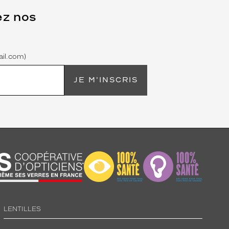
ez nos
il.com)
JE M'INSCRIS
LENTILLES