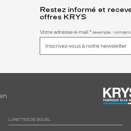
(Ce
Restez informé et recev
champ
offres KRYS
est
Name
obligatoire)
Votre adresse e-mail
*
(exemple : nom@ma
ien
LUNETTES DE SOLEIL