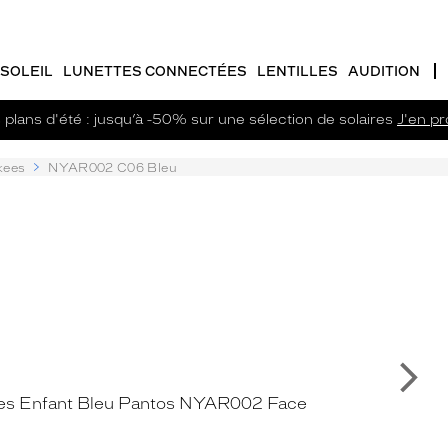
SOLEIL
LUNETTES CONNECTÉES
LENTILLES
AUDITION
plans d'été : jusqu’à -50% sur une sélection de solaires
J'en pro
kees
NYAR002 C06 Bleu
Su