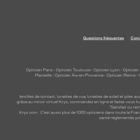
Questions fréquentes
Comm
Opticien Paris
-
Opticien Toulouse
-
Opticien Lyon
-
Opticien
Marseille
-
Opticien Aix-en-Provence
-
Opticien Reims
-
lentilles de contact
,
lunettes de vue
,
lunettes de soleil
et
piles au
grâce au miroir virtuel Krys, commandez en ligne et faites vous liv
"Satisfait ou r
Krys.com : C’est aussi plus de 1000 opticiens dans toute la Fra
santé réglementés por